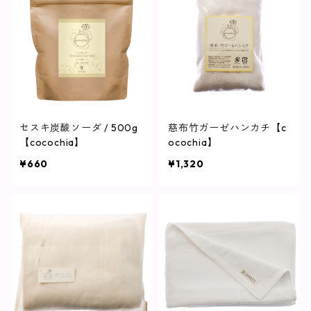
セスキ炭酸ソーダ / 500g
慈布竹ガーゼハンカチ【c
【cocochia】
ocochia】
¥660
¥1,320