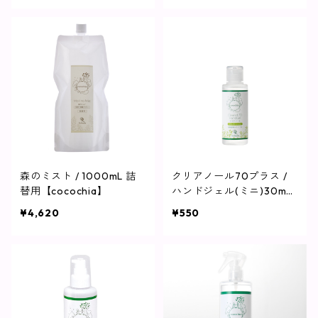
森のミスト / 1000mL 詰
クリアノール70プラス /
替用【cocochia】
ハンドジェル(ミニ)30mL
【cocochia】
¥4,620
¥550