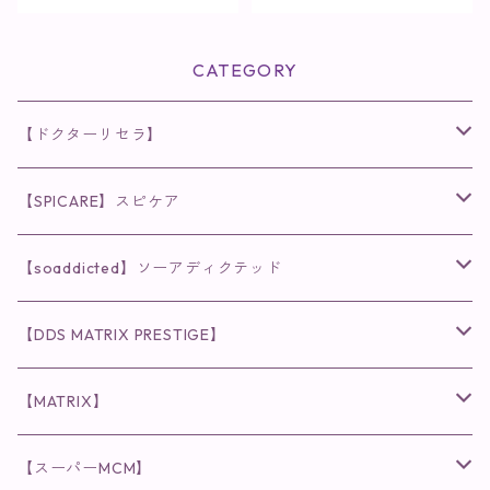
CATEGORY
【ドクターリセラ】
◉AQUA VENUS
【SPICARE】スピケア
クレンジング・洗顔
◉VI PLANTE
◉V3シリーズ
【soaddicted】ソーアディクテッド
化粧水
リキッド
ファンデーション・ベース
◉ナチュリスティーアクレス
◉V3 VSPIC C Line
ラッシュアディクト
【DDS MATRIX PRESTIGE】
ヘア・ボディケア関連
ディフェンサー
クレンジング・洗顔
クレンジング
クレンジング・洗顔
まつ毛用美容液
◉インナーケア
◉スピケアシリーズ
リップアディクト
スキンケアシリーズ
【MATRIX】
日焼け止め
パウダー
化粧水・乳液
洗顔
化粧水
眉毛用美容液
食品
唇用美容液
◉cocochia
◉V.O.Sシリーズ
ヘアアディクト
美容液
スキンケアシリーズ
【スーパーMCM】