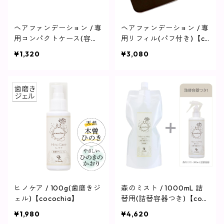
ヘアファンデーション / 専
ヘアファンデーション / 専
用コンパクトケース(容器
用リフィル(パフ付き)【co
のみ)【cocochia】
cochia】
¥1,320
¥3,080
ヒノケア / 100g(歯磨きジ
森のミスト / 1000mL 詰
ェル)【cocochia】
替用(詰替容器つき)【coc
ochia】
¥1,980
¥4,620