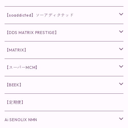
クレンジング・洗顔
◉VI PLANTE
◉V3シリーズ
【soaddicted】ソーアディクテッド
化粧水
リキッド
ファンデーション・ベース
◉ナチュリスティーアクレス
◉V3 VSPIC C Line
ラッシュアディクト
【DDS MATRIX PRESTIGE】
ヘア・ボディケア関連
ディフェンサー
クレンジング・洗顔
クレンジング
クレンジング・洗顔
まつ毛用美容液
◉インナーケア
◉スピケアシリーズ
リップアディクト
スキンケアシリーズ
【MATRIX】
日焼け止め
パウダー
化粧水・乳液
洗顔
化粧水
眉毛用美容液
食品
唇用美容液
◉cocochia
◉V.O.Sシリーズ
ヘアアディクト
美容液
スキンケアシリーズ
【スーパーMCM】
美容液・美容クリーム
チーク
美容液・美容クリーム
化粧水
乳液
まつ毛プロテクター
粒タイプ
ヘナカラー
クレンジング・洗顔
◉美顔器
◉メンズシリーズ
美容液
インナーケア
【BEEK】
パック・マスク
アイメイク
日焼け止め
美容液・美容ジェル
美容クリーム
ボリュームマスカラ
パウダータイプ
ヘアファンデーション
化粧水
クレンジング・洗顔
◉スペシャルケア
◉MESシリーズ
洗顔
インナーケア
【定期便】
保湿ジェル・クリーム
リップカラー
保湿ジェル・クリーム
美容液
ロングマスカラ
ドリンクタイプ
液体洗剤
美容液
化粧水
◉肌悩み
Ai SENOLIX NMN
ラディール