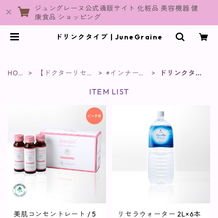
ジュングレーヌ公式通販サイト 化粧品 美容機器 健
康食品 ショッピング
ドリンクタイプ | JuneGraine
HOM
【ドクターリセ
◉インナーケ
ドリンクタイ
E
ラ】
ア
プ
ITEM LIST
美肌コンセントレート / 5
リセラウォーター 2L×6本