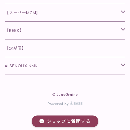
日焼け止め
パウダー
化粧水・乳液
洗顔
化粧水
眉毛用美容液
食品
唇用美容液
◉cocochia
◉V.O.Sシリーズ
ヘアアディクト
美容液
スキンケアシリーズ
【スーパーMCM】
美容液・美容クリーム
チーク
美容液・美容クリーム
化粧水
乳液
まつ毛プロテクター
粒タイプ
ヘナカラー
クレンジング・洗顔
◉美顔器
◉メンズシリーズ
美容液
インナーケア
【BEEK】
パック・マスク
アイメイク
日焼け止め
美容液・美容ジェル
美容クリーム
ボリュームマスカラ
パウダータイプ
ヘアファンデーション
化粧水
クレンジング・洗顔
◉スペシャルケア
◉MESシリーズ
洗顔
インナーケア
【定期便】
保湿ジェル・クリーム
リップカラー
保湿ジェル・クリーム
美容液
ロングマスカラ
ドリンクタイプ
液体洗剤
美容液
化粧水
◉肌悩み
Ai SENOLIX NMN
ラディール
メイク小物
リップ
マスク・パック
アイライナー
消臭・除菌スプレー
パック・マスク(パッチ)
美容液
紫外線トラブル
ヘアケア
美顔器
美顔器
インナーケア
© JuneGraine
歯磨きジェル
保湿クリーム
ファンデーション
エイジングトラブル
Powered by
トラベルセット
UV(日焼け止め）
竹タオル・ガーゼケット
トラベルセット
毛穴
ショップに質問する
cocochiaお祝いギフトセット(包装あり)