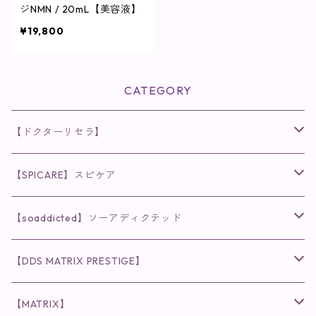
ジNMN / 20mL【美容液】
¥19,800
CATEGORY
【ドクターリセラ】
◉AQUA VENUS
【SPICARE】スピケア
クレンジング・洗顔
◉VI PLANTE
◉V3シリーズ
【soaddicted】ソーアディクテッド
化粧水
リキッド
ファンデーション・ベース
◉ナチュリスティーアクレス
◉V3 VSPIC C Line
ラッシュアディクト
【DDS MATRIX PRESTIGE】
ヘア・ボディケア関連
ディフェンサー
クレンジング・洗顔
クレンジング
クレンジング・洗顔
まつ毛用美容液
◉インナーケア
◉スピケアシリーズ
リップアディクト
スキンケアシリーズ
【MATRIX】