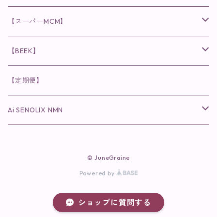
日焼け止め
パウダー
化粧水・乳液
洗顔
化粧水
眉毛用美容液
食品
唇用美容液
◉cocochia
◉V.O.Sシリーズ
ヘアアディクト
美容液
スキンケアシリーズ
【スーパーMCM】
美容液・美容クリーム
チーク
美容液・美容クリーム
化粧水
乳液
まつ毛プロテクター
粒タイプ
ヘナカラー
クレンジング・洗顔
◉美顔器
◉メンズシリーズ
美容液
インナーケア
【BEEK】
パック・マスク
アイメイク
日焼け止め
美容液・美容ジェル
美容クリーム
ボリュームマスカラ
パウダータイプ
ヘアファンデーション
化粧水
クレンジング・洗顔
◉スペシャルケア
◉MESシリーズ
洗顔
インナーケア
【定期便】
保湿ジェル・クリーム
リップカラー
保湿ジェル・クリーム
美容液
ロングマスカラ
ドリンクタイプ
液体洗剤
美容液
化粧水
◉肌悩み
Ai SENOLIX NMN
ラディール
メイク小物
リップ
マスク・パック
アイライナー
消臭・除菌スプレー
パック・マスク(パッチ)
美容液
紫外線トラブル
ヘアケア
美顔器
美顔器
インナーケア
© JuneGraine
歯磨きジェル
保湿クリーム
ファンデーション
エイジングトラブル
Powered by
トラベルセット
UV(日焼け止め）
竹タオル・ガーゼケット
トラベルセット
毛穴
ショップに質問する
cocochiaお祝いギフトセット(包装あり)