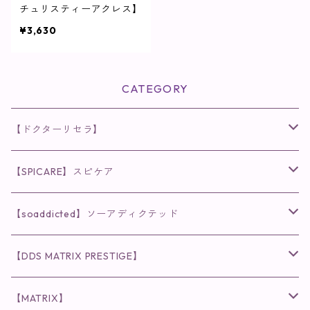
チュリスティーアクレス】
¥3,630
CATEGORY
【ドクターリセラ】
◉AQUA VENUS
【SPICARE】スピケア
クレンジング・洗顔
◉VI PLANTE
◉V3シリーズ
【soaddicted】ソーアディクテッド
化粧水
リキッド
ファンデーション・ベース
◉ナチュリスティーアクレス
◉V3 VSPIC C Line
ラッシュアディクト
【DDS MATRIX PRESTIGE】
ヘア・ボディケア関連
ディフェンサー
クレンジング・洗顔
クレンジング
クレンジング・洗顔
まつ毛用美容液
◉インナーケア
◉スピケアシリーズ
リップアディクト
スキンケアシリーズ
【MATRIX】