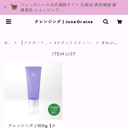
ジュングレーヌ公式通販サイト 化粧品 美容機器 健
康食品 ショッピング
クレンジング | JuneGraine
HO
【ドクターリ
◉ナチュリスティーア
クレンジ
ME
セラ】
クレス
ング
ITEM LIST
クレンジング / 100g【ナ