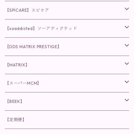
◉AQUA VENUS
【SPICARE】スピケア
クレンジング・洗顔
◉VI PLANTE
◉V3シリーズ
【soaddicted】ソーアディクテッド
化粧水
リキッド
ファンデーション・ベース
◉ナチュリスティーアクレス
◉V3 VSPIC C Line
ラッシュアディクト
【DDS MATRIX PRESTIGE】
ヘア・ボディケア関連
ディフェンサー
クレンジング・洗顔
クレンジング
クレンジング・洗顔
まつ毛用美容液
◉インナーケア
◉スピケアシリーズ
リップアディクト
スキンケアシリーズ
【MATRIX】
日焼け止め
パウダー
化粧水・乳液
洗顔
化粧水
眉毛用美容液
食品
唇用美容液
◉cocochia
◉V.O.Sシリーズ
ヘアアディクト
美容液
スキンケアシリーズ
【スーパーMCM】
美容液・美容クリーム
チーク
美容液・美容クリーム
化粧水
乳液
まつ毛プロテクター
粒タイプ
ヘナカラー
クレンジング・洗顔
◉美顔器
◉メンズシリーズ
美容液
インナーケア
【BEEK】
パック・マスク
アイメイク
日焼け止め
美容液・美容ジェル
美容クリーム
ボリュームマスカラ
パウダータイプ
ヘアファンデーション
化粧水
クレンジング・洗顔
◉スペシャルケア
◉MESシリーズ
洗顔
インナーケア
【定期便】
保湿ジェル・クリーム
リップカラー
保湿ジェル・クリーム
美容液
ロングマスカラ
ドリンクタイプ