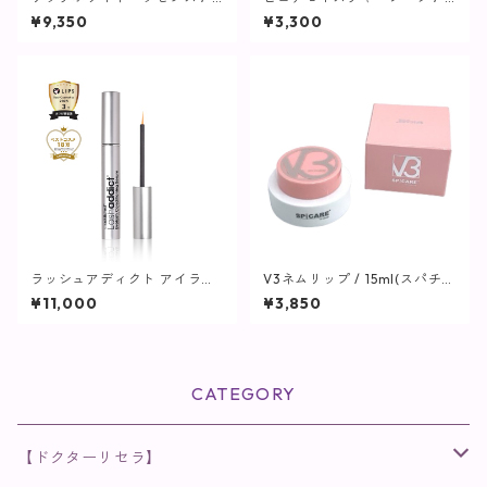
0mL【美容液】
0g【洗顔】
¥9,350
¥3,300
ラッシュアディクト アイラッ
V3ネムリップ / 15ml(スパチュ
シュ コンディショニング セラ
ラ付)【SPICARE】
¥11,000
¥3,850
ム アドバンス / 5ml【まつ毛
用美容液】
CATEGORY
【ドクターリセラ】