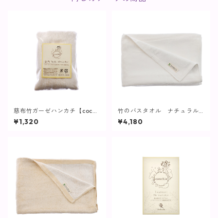
慈布竹ガーゼハンカチ【cococ
竹のバスタオル ナチュラル
hia】
【cocochia】
¥1,320
¥4,180