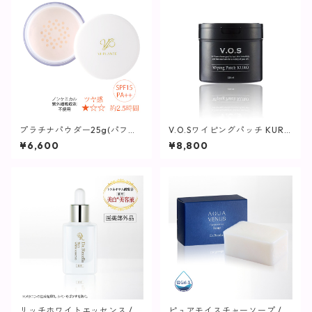
プラチナパウダー25g(パフ付
V.O.Sワイピングパッチ KURO
き)【ヴィプランツ】
(黒)230ml(80枚入り)【SPICA
¥6,600
¥8,800
RE】
リッチホワイトエッセンス / 3
ピュアモイスチャーソープ / 11