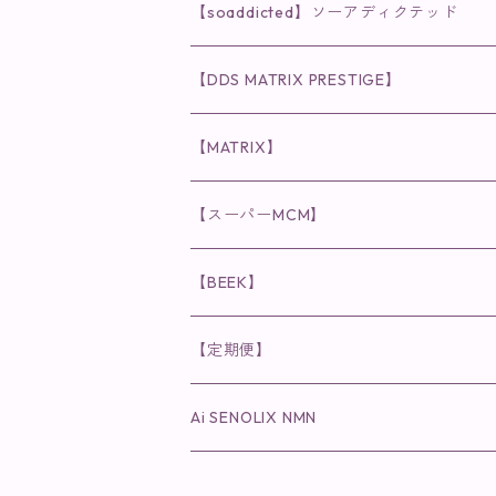
クレンジング・洗顔
◉VI PLANTE
◉V3シリーズ
【soaddicted】ソーアディクテッド
化粧水
リキッド
ファンデーション・ベース
◉ナチュリスティーアクレス
◉V3 VSPIC C Line
ラッシュアディクト
【DDS MATRIX PRESTIGE】
ヘア・ボディケア関連
ディフェンサー
クレンジング・洗顔
クレンジング
クレンジング・洗顔
まつ毛用美容液
◉インナーケア
◉スピケアシリーズ
リップアディクト
スキンケアシリーズ
【MATRIX】
日焼け止め
パウダー
化粧水・乳液
洗顔
化粧水
眉毛用美容液
食品
唇用美容液
◉cocochia
◉V.O.Sシリーズ
ヘアアディクト
美容液
スキンケアシリーズ
【スーパーMCM】
美容液・美容クリーム
チーク
美容液・美容クリーム
化粧水
乳液
まつ毛プロテクター
粒タイプ
ヘナカラー
クレンジング・洗顔
◉美顔器
◉メンズシリーズ
美容液
インナーケア
【BEEK】
パック・マスク
アイメイク
日焼け止め
美容液・美容ジェル
美容クリーム
ボリュームマスカラ
パウダータイプ
ヘアファンデーション
化粧水
クレンジング・洗顔
◉スペシャルケア
◉MESシリーズ
洗顔
インナーケア
【定期便】
保湿ジェル・クリーム
リップカラー
保湿ジェル・クリーム
美容液
ロングマスカラ
ドリンクタイプ
液体洗剤
美容液
化粧水
◉肌悩み
Ai SENOLIX NMN
ラディール
メイク小物
リップ
マスク・パック
アイライナー
消臭・除菌スプレー
パック・マスク(パッチ)
美容液
紫外線トラブル
ヘアケア