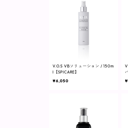
V.O.S VBソリューション / 150m
l【SPICARE】
バ
¥6,050
¥