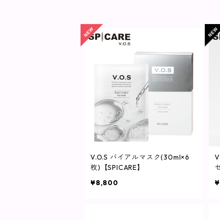
V.O.S バイアルマスク(30ml×6
枚)【SPICARE】
セ
¥8,800
¥