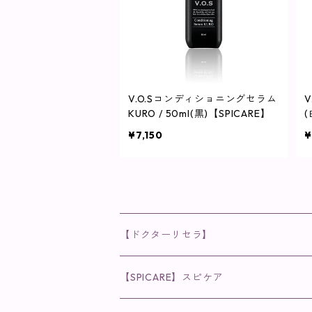
V.O.Sコンディショニングセラム
V
KURO / 50ml(黒)【SPICARE】
(
¥7,150
¥
【ドクターリセラ】
◉AQUA VENUS
【SPICARE】スピケア