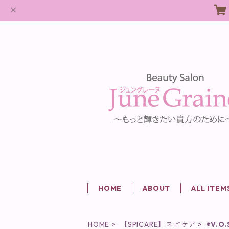
HOME
ABOUT
ALL ITEM
HOME
【SPICARE】スピケア
◉V.O