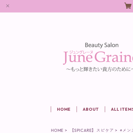
HOME
ABOUT
ALL ITEM
HOME
【SPICARE】スピケア
◉メン