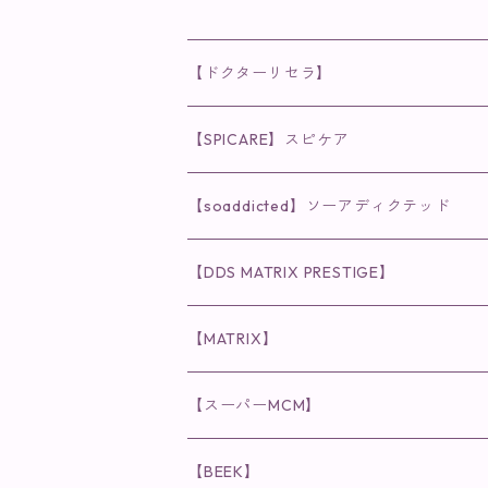
【ドクターリセラ】
◉AQUA VENUS
【SPICARE】スピケア
クレンジング・洗顔
◉VI PLANTE
◉V3シリーズ
【soaddicted】ソーアディクテッド
化粧水
リキッド
ファンデーション・ベース
◉ナチュリスティーアクレス
◉V3 VSPIC C Line
ラッシュアディクト
【DDS MATRIX PRESTIGE】
ヘア・ボディケア関連
ディフェンサー
クレンジング・洗顔
クレンジング
クレンジング・洗顔
まつ毛用美容液
◉インナーケア
◉スピケアシリーズ
リップアディクト
スキンケアシリーズ
【MATRIX】
日焼け止め
パウダー
化粧水・乳液
洗顔
化粧水
眉毛用美容液
食品
唇用美容液
◉cocochia
◉V.O.Sシリーズ
ヘアアディクト
美容液
スキンケアシリーズ
【スーパーMCM】
美容液・美容クリーム
チーク
美容液・美容クリーム
化粧水
乳液
まつ毛プロテクター
粒タイプ
ヘナカラー
クレンジング・洗顔
◉美顔器
◉メンズシリーズ
美容液
インナーケア
【BEEK】