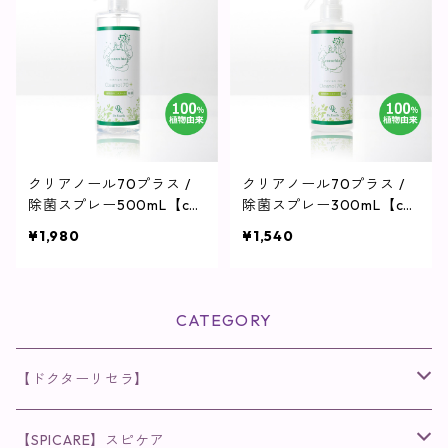
クリアノール70プラス /
クリアノール70プラス /
除菌スプレー500mL【co
除菌スプレー300mL【co
cochia】
cochia】
¥1,980
¥1,540
CATEGORY
【ドクターリセラ】
◉AQUA VENUS
【SPICARE】スピケア