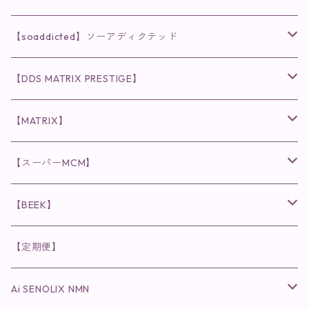
クレンジング・洗顔
◉VI PLANTE
◉V3シリーズ
【soaddicted】ソーアディクテッド
化粧水
リキッド
ファンデーション・ベース
◉ナチュリスティーアクレス
◉V3 VSPIC C Line
ラッシュアディクト
【DDS MATRIX PRESTIGE】
ヘア・ボディケア関連
ディフェンサー
クレンジング・洗顔
クレンジング
クレンジング・洗顔
まつ毛用美容液
◉インナーケア
◉スピケアシリーズ
リップアディクト
スキンケアシリーズ
【MATRIX】
日焼け止め
パウダー
化粧水・乳液
洗顔
化粧水
眉毛用美容液
食品
唇用美容液
◉cocochia
◉V.O.Sシリーズ
ヘアアディクト
美容液
スキンケアシリーズ
【スーパーMCM】
美容液・美容クリーム
チーク
美容液・美容クリーム
化粧水
乳液
まつ毛プロテクター
粒タイプ
ヘナカラー
クレンジング・洗顔
◉美顔器
◉メンズシリーズ
美容液
インナーケア
【BEEK】
パック・マスク
アイメイク
日焼け止め
美容液・美容ジェル
美容クリーム
ボリュームマスカラ
パウダータイプ
ヘアファンデーション
化粧水
クレンジング・洗顔
◉スペシャルケア
◉MESシリーズ
洗顔
インナーケア
【定期便】
保湿ジェル・クリーム
リップカラー
保湿ジェル・クリーム
美容液
ロングマスカラ
ドリンクタイプ
液体洗剤
美容液
化粧水
◉肌悩み
Ai SENOLIX NMN
ラディール