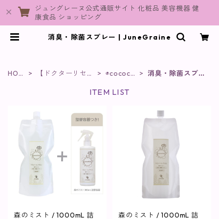
ジュングレーヌ公式通販サイト 化粧品 美容機器 健
康食品 ショッピング
消臭・除菌スプレー | JuneGraine
HOM
【ドクターリセ
◉cocochi
消臭・除菌スプレ
E
ラ】
a
ー
ITEM LIST
森のミスト / 1000mL 詰
森のミスト / 1000mL 詰