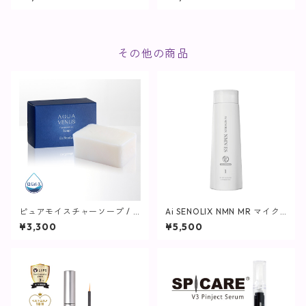
a】
a】
その他の商品
ピュアモイスチャーソープ / 11
Ai SENOLIX NMN MR マイク
0g【洗顔】
ロリペア （トリートメント）
¥3,300
¥5,500