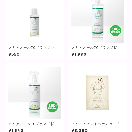
クリアノール70プラス / ハン
クリアノール70プラス / 除菌
ドジェル(ミニ)30mL【cococ
スプレー500mL【cocochia】
¥550
¥1,980
hia】
クリアノール70プラス / 除菌
トリートメントヘナカラー /
スプレー300mL【cocochi
ナチュラルブラウン【cocochi
¥1,540
¥3,080