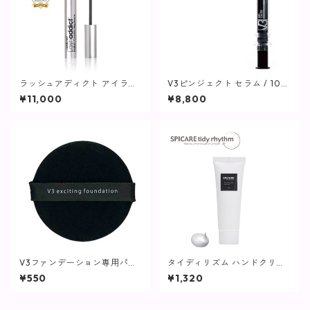
ラッシュアディクト アイラッ
V3ピンジェクト セラム / 10m
シュ コンディショニング セラ
l【SPICARE】
¥11,000
¥8,800
ム アドバンス / 5ml【まつ毛
用美容液】
V3ファンデーション専用パフ
タイディリズム ハンドクリー
【SPICARE】
ム / 75ml【SPICARE】
¥550
¥1,320