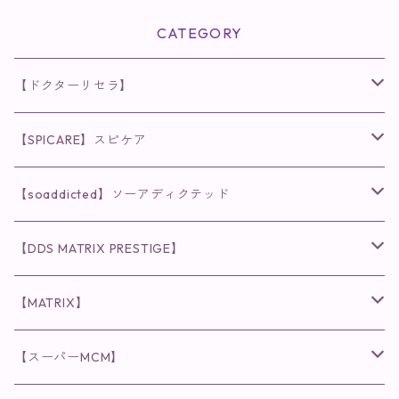
CATEGORY
【ドクターリセラ】
◉AQUA VENUS
【SPICARE】スピケア
クレンジング・洗顔
◉VI PLANTE
◉V3シリーズ
【soaddicted】ソーアディクテッド
化粧水
リキッド
ファンデーション・ベース
◉ナチュリスティーアクレス
◉V3 VSPIC C Line
ラッシュアディクト
【DDS MATRIX PRESTIGE】
ヘア・ボディケア関連
ディフェンサー
クレンジング・洗顔
クレンジング
クレンジング・洗顔
まつ毛用美容液
◉インナーケア
◉スピケアシリーズ
リップアディクト
スキンケアシリーズ
【MATRIX】
日焼け止め
パウダー
化粧水・乳液
洗顔
化粧水
眉毛用美容液
食品
唇用美容液
◉cocochia
◉V.O.Sシリーズ
ヘアアディクト
美容液
スキンケアシリーズ
【スーパーMCM】
美容液・美容クリーム
チーク
美容液・美容クリーム