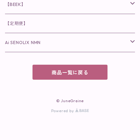
化粧水
乳液
まつ毛プロテクター
粒タイプ
ヘナカラー
クレンジング・洗顔
◉美顔器
◉メンズシリーズ
美容液
インナーケア
【BEEK】
パック・マスク
アイメイク
日焼け止め
美容液・美容ジェル
美容クリーム
ボリュームマスカラ
パウダータイプ
ヘアファンデーション
化粧水
クレンジング・洗顔
◉スペシャルケア
◉MESシリーズ
洗顔
インナーケア
【定期便】
保湿ジェル・クリーム
リップカラー
保湿ジェル・クリーム
美容液
ロングマスカラ
ドリンクタイプ
液体洗剤
美容液
化粧水
◉肌悩み
Ai SENOLIX NMN
ラディール
メイク小物
リップ
マスク・パック
アイライナー
消臭・除菌スプレー
パック・マスク(パッチ)
美容液
紫外線トラブル
ヘアケア
美顔器
美顔器
インナーケア
商品一覧に戻る
歯磨きジェル
保湿クリーム
ファンデーション
エイジングトラブル
トラベルセット
UV(日焼け止め）
竹タオル・ガーゼケット
トラベルセット
毛穴
© JuneGraine
cocochiaお祝いギフトセット(包装あり)
Powered by
オイリートラブル