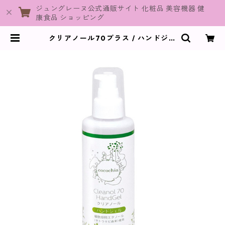
ジュングレーヌ公式通販サイト 化粧品 美容機器 健
康食品 ショッピング
クリアノール70プラス / ハンドジェ
ル 200mL【cocochia】 | JuneG
raine