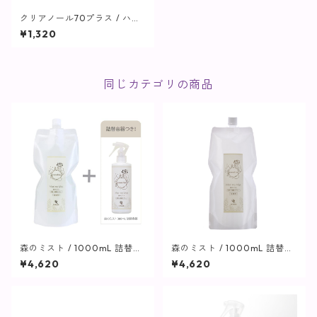
クリアノール70プラス / ハン
ドジェル 200mL【cocochi
¥1,320
a】
同じカテゴリの商品
森のミスト / 1000mL 詰替用
森のミスト / 1000mL 詰替用
(詰替容器つき)【cocochia】
【cocochia】
¥4,620
¥4,620