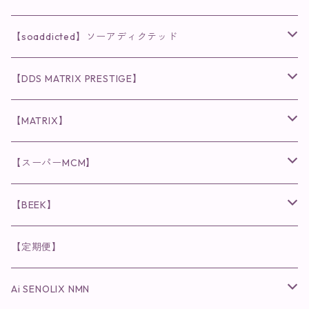
クレンジング・洗顔
◉VI PLANTE
◉V3シリーズ
【soaddicted】ソーアディクテッド
化粧水
リキッド
ファンデーション・ベース
◉ナチュリスティーアクレス
◉V3 VSPIC C Line
ラッシュアディクト
【DDS MATRIX PRESTIGE】
ヘア・ボディケア関連
ディフェンサー
クレンジング・洗顔
クレンジング
クレンジング・洗顔
まつ毛用美容液
◉インナーケア
◉スピケアシリーズ
リップアディクト
スキンケアシリーズ
【MATRIX】
日焼け止め
パウダー
化粧水・乳液
洗顔
化粧水
眉毛用美容液
食品
唇用美容液
◉cocochia
◉V.O.Sシリーズ
ヘアアディクト
美容液
スキンケアシリーズ
【スーパーMCM】
美容液・美容クリーム
チーク
美容液・美容クリーム
化粧水
乳液
まつ毛プロテクター
粒タイプ
ヘナカラー
クレンジング・洗顔
◉美顔器
◉メンズシリーズ
美容液
インナーケア
【BEEK】
パック・マスク
アイメイク
日焼け止め
美容液・美容ジェル
美容クリーム
ボリュームマスカラ
パウダータイプ
ヘアファンデーション
化粧水
クレンジング・洗顔
◉スペシャルケア
◉MESシリーズ
洗顔
インナーケア
【定期便】
保湿ジェル・クリーム
リップカラー
保湿ジェル・クリーム
美容液
ロングマスカラ
ドリンクタイプ
液体洗剤
美容液
化粧水
◉肌悩み
Ai SENOLIX NMN
ラディール