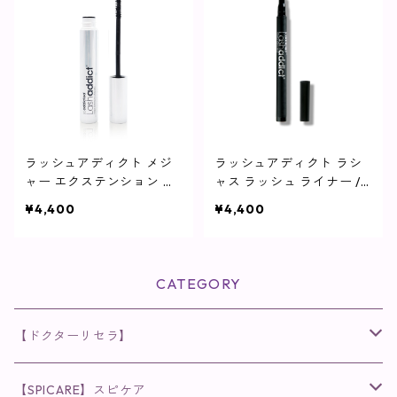
ラッシュアディクト メジ
ラッシュアディクト ラシ
ャー エクステンション マ
ャス ラッシュ ライナー / 1
スカラ / 8ml【ロングマス
ml【アイライナー】
¥4,400
¥4,400
カラ】
CATEGORY
【ドクターリセラ】
◉AQUA VENUS
【SPICARE】スピケア