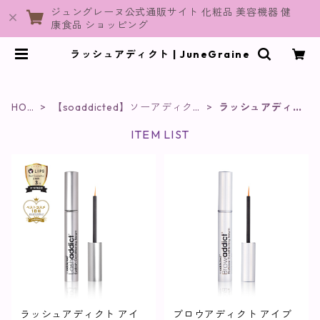
ジュングレーヌ公式通販サイト 化粧品 美容機器 健
康食品 ショッピング
ラッシュアディクト | JuneGraine
HOM
【soaddicted】ソーアディクテ
ラッシュアディ
E
ッド
クト
ITEM LIST
ラッシュアディクト アイ
ブロウアディクト アイブ