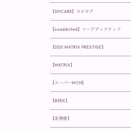
◉AQUA VENUS
【SPICARE】スピケア
クレンジング・洗顔
◉VI PLANTE
◉V3シリーズ
【soaddicted】ソーアディクテッド
化粧水
リキッド
ファンデーション・ベース
◉ナチュリスティーアクレス
◉V3 VSPIC C Line
ラッシュアディクト
【DDS MATRIX PRESTIGE】
ヘア・ボディケア関連
ディフェンサー
クレンジング・洗顔
クレンジング
クレンジング・洗顔
まつ毛用美容液
◉インナーケア
◉スピケアシリーズ
リップアディクト
スキンケアシリーズ
【MATRIX】
日焼け止め
パウダー
化粧水・乳液
洗顔
化粧水
眉毛用美容液
食品
唇用美容液
◉cocochia
◉V.O.Sシリーズ
ヘアアディクト
美容液
スキンケアシリーズ
【スーパーMCM】
美容液・美容クリーム
チーク
美容液・美容クリーム
化粧水
乳液
まつ毛プロテクター
粒タイプ
ヘナカラー
クレンジング・洗顔
◉美顔器
◉メンズシリーズ
美容液
インナーケア
【BEEK】
パック・マスク
アイメイク
日焼け止め
美容液・美容ジェル
美容クリーム
ボリュームマスカラ
パウダータイプ
ヘアファンデーション
化粧水
クレンジング・洗顔
◉スペシャルケア
◉MESシリーズ
洗顔
インナーケア
【定期便】
保湿ジェル・クリーム
リップカラー
保湿ジェル・クリーム
美容液
ロングマスカラ