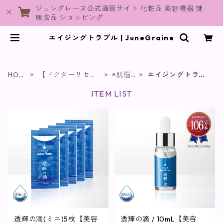
ジュングレーヌ公式通販サイト 化粧品 美容機器 健
康食品 ショッピング
エイジングトラブル | JuneGraine
HOM
【ドクターリセ
◉肌悩
エイジングトラブ
E
ラ】
み
ル
ITEM LIST
透輝の滴(ミニ)5枚【美容
透輝の滴 / 10mL【美容