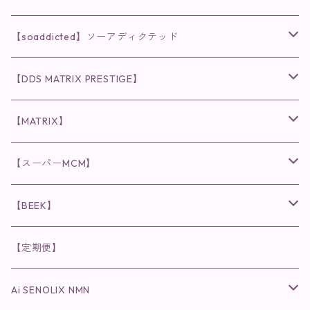
クレンジング・洗顔
◉VI PLANTE
◉V3シリーズ
【soaddicted】ソーアディクテッド
化粧水
リキッド
ファンデーション・ベース
◉ナチュリスティーアクレス
◉V3 VSPIC C Line
ラッシュアディクト
【DDS MATRIX PRESTIGE】
ヘア・ボディケア関連
ディフェンサー
クレンジング・洗顔
クレンジング
クレンジング・洗顔
まつ毛用美容液
◉インナーケア
◉スピケアシリーズ
リップアディクト
スキンケアシリーズ
【MATRIX】
日焼け止め
パウダー
化粧水・乳液
洗顔
化粧水
眉毛用美容液
食品
唇用美容液
◉cocochia
◉V.O.Sシリーズ
ヘアアディクト
美容液
スキンケアシリーズ
【スーパーMCM】
美容液・美容クリーム
チーク
美容液・美容クリーム
化粧水
乳液
まつ毛プロテクター
粒タイプ
ヘナカラー
クレンジング・洗顔
◉美顔器
◉メンズシリーズ
美容液
インナーケア
【BEEK】
パック・マスク
アイメイク
日焼け止め
美容液・美容ジェル
美容クリーム
ボリュームマスカラ
パウダータイプ
ヘアファンデーション
化粧水
クレンジング・洗顔
◉スペシャルケア
◉MESシリーズ
洗顔
インナーケア
【定期便】
保湿ジェル・クリーム
リップカラー
保湿ジェル・クリーム
美容液
ロングマスカラ
ドリンクタイプ
液体洗剤
美容液
化粧水
◉肌悩み
Ai SENOLIX NMN
ラディール