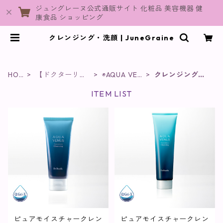
ジュングレーヌ公式通販サイト 化粧品 美容機器 健
康食品 ショッピング
クレンジング・洗顔 | JuneGraine
HOM
【ドクターリセ
◉AQUA VEN
クレンジング・
E
ラ】
US
洗顔
ITEM LIST
ピュアモイスチャークレン
ピュアモイスチャークレン