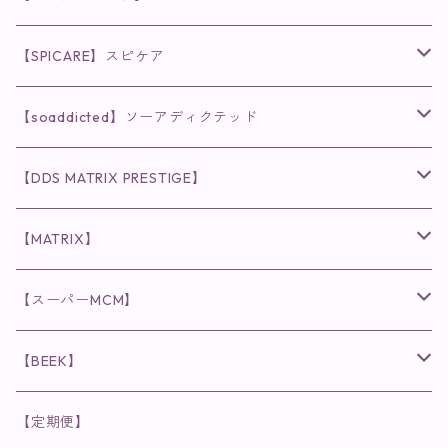
◉AQUA VENUS
【SPICARE】スピケア
クレンジング・洗顔
◉VI PLANTE
◉V3シリーズ
【soaddicted】ソーアディクテッド
化粧水
リキッド
ファンデーション・ベース
◉ナチュリスティーアクレス
◉V3 VSPIC C Line
ラッシュアディクト
【DDS MATRIX PRESTIGE】
ヘア・ボディケア関連
ディフェンサー
クレンジング・洗顔
クレンジング
クレンジング・洗顔
まつ毛用美容液
◉インナーケア
◉スピケアシリーズ
リップアディクト
スキンケアシリーズ
【MATRIX】
日焼け止め
パウダー
化粧水・乳液
洗顔
化粧水
眉毛用美容液
食品
唇用美容液
◉cocochia
◉V.O.Sシリーズ
ヘアアディクト
美容液
スキンケアシリーズ
【スーパーMCM】
美容液・美容クリーム
チーク
美容液・美容クリーム
化粧水
乳液
まつ毛プロテクター
粒タイプ
ヘナカラー
クレンジング・洗顔
◉美顔器
◉メンズシリーズ
美容液
インナーケア
【BEEK】
パック・マスク
アイメイク
日焼け止め
美容液・美容ジェル
美容クリーム
ボリュームマスカラ
パウダータイプ
ヘアファンデーション
化粧水
クレンジング・洗顔
◉スペシャルケア
◉MESシリーズ
洗顔
インナーケア
【定期便】