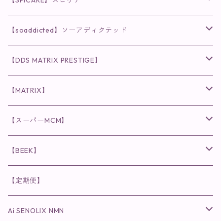
【SPICARE】スピケア
クレンジング・洗顔
◉VI PLANTE
◉V3シリーズ
【soaddicted】ソーアディクテッド
化粧水
リキッド
ファンデーション・ベース
◉ナチュリスティーアクレス
◉V3 VSPIC C Line
ラッシュアディクト
【DDS MATRIX PRESTIGE】
ヘア・ボディケア関連
ディフェンサー
クレンジング・洗顔
クレンジング
クレンジング・洗顔
まつ毛用美容液
◉インナーケア
◉スピケアシリーズ
リップアディクト
スキンケアシリーズ
【MATRIX】
日焼け止め
パウダー
化粧水・乳液
洗顔
化粧水
眉毛用美容液
食品
唇用美容液
◉cocochia
◉V.O.Sシリーズ
ヘアアディクト
美容液
スキンケアシリーズ
【スーパーMCM】
美容液・美容クリーム
チーク
美容液・美容クリーム
化粧水
乳液
まつ毛プロテクター
粒タイプ
ヘナカラー
クレンジング・洗顔
◉美顔器
◉メンズシリーズ
美容液
インナーケア
【BEEK】
パック・マスク
アイメイク
日焼け止め
美容液・美容ジェル
美容クリーム
ボリュームマスカラ
パウダータイプ
ヘアファンデーション
化粧水
クレンジング・洗顔
◉スペシャルケア
◉MESシリーズ
洗顔
インナーケア
【定期便】
保湿ジェル・クリーム
リップカラー
保湿ジェル・クリーム
美容液
ロングマスカラ
ドリンクタイプ
液体洗剤
美容液
化粧水
◉肌悩み
Ai SENOLIX NMN