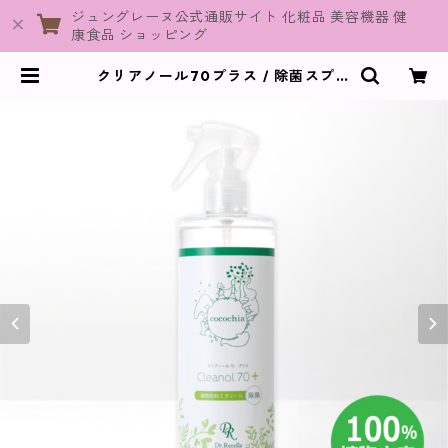
ジュングレーヌ公式通販サイト 化粧品 美容機器 健
康食品 ショッピング
クリアノール70プラス / 除菌スプレ
ー500mL【cocochia】 | JuneGr
aine