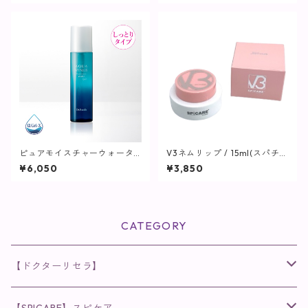
ピュアモイスチャーウォータ
V3ネムリップ / 15ml(スパチュ
ーヴェール / 150mL【化粧水/
ラ付)【SPICARE】
¥6,050
¥3,850
しっとりタイプ】
CATEGORY
【ドクターリセラ】
◉AQUA VENUS