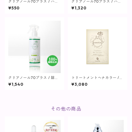
クリアノール70プラス / ハン
クリアノール70プラス / ハン
ドジェル(ミニ)30mL【cococ
ドジェル 200mL【cocochi
¥550
¥1,320
hia】
a】
クリアノール70プラス / 除菌
トリートメントヘナカラー /
スプレー300mL【cocochi
ナチュラルブラウン【cocochi
¥1,540
¥3,080
a】
a】
その他の商品