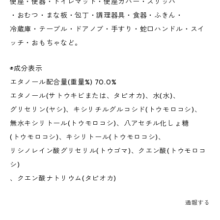
便座・便器・トイレマット・便座カバー・スリッパ
・おむつ・まな板・包丁・調理器具・食器・ふきん・
冷蔵庫・テーブル・ドアノブ・手すり・蛇口ハンドル・スイ
ッチ・おもちゃなど。
◉成分表示
エタノール配合量(重量%) 70.0%
エタノール(サトウキビまたは、タピオカ)、水(水)、
グリセリン(ヤシ)、キシリチルグルコシド(トウモロコシ)、
無水キシリトール(トウモロコシ)、八アセチル化しょ糖
(トウモロコシ)、キシリトール(トウモロコシ)、
リシノレイン酸グリセリル(トウゴマ)、クエン酸(トウモロコ
シ)
、クエン酸ナトリウム(タピオカ)
通報する