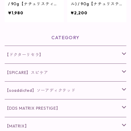
/ 90g【ナチュリスティー
ル) / 90g【ナチュリステ
アクレス】
ィーアクレス】
¥1,980
¥2,200
CATEGORY
【ドクターリセラ】
◉AQUA VENUS
【SPICARE】スピケア
クレンジング・洗顔
◉VI PLANTE
◉V3シリーズ
【soaddicted】ソーアディクテッド
化粧水
リキッド
ファンデーション・ベース
◉ナチュリスティーアクレス
◉V3 VSPIC C Line
ラッシュアディクト
【DDS MATRIX PRESTIGE】
ヘア・ボディケア関連
ディフェンサー
クレンジング・洗顔
クレンジング
クレンジング・洗顔
まつ毛用美容液
◉インナーケア
◉スピケアシリーズ
リップアディクト
スキンケアシリーズ
【MATRIX】