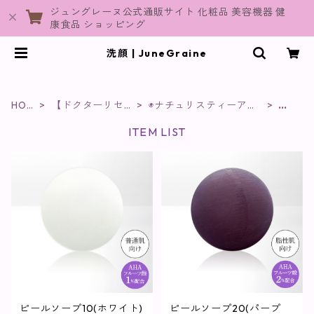
ジュングレーヌ公式通販サイト 化粧品 美容機器 健
康食品 ショッピング
洗顔 | JuneGraine
HOM
【ドクターリセ
◉ナチュリスティーアク
洗
E
ラ】
レス
顔
ITEM LIST
ピールソープ10(ホワイト)
ピールソープ20(パープ