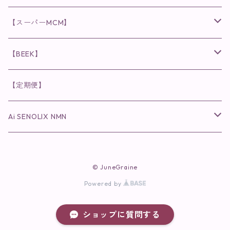
日焼け止め
パウダー
化粧水・乳液
洗顔
化粧水
眉毛用美容液
食品
唇用美容液
◉cocochia
◉V.O.Sシリーズ
ヘアアディクト
美容液
スキンケアシリーズ
【スーパーMCM】
美容液・美容クリーム
チーク
美容液・美容クリーム
化粧水
乳液
まつ毛プロテクター
粒タイプ
ヘナカラー
クレンジング・洗顔
◉美顔器
◉メンズシリーズ
美容液
インナーケア
【BEEK】
パック・マスク
アイメイク
日焼け止め
美容液・美容ジェル
美容クリーム
ボリュームマスカラ
パウダータイプ
ヘアファンデーション
化粧水
クレンジング・洗顔
◉スペシャルケア
◉MESシリーズ
洗顔
インナーケア
【定期便】
保湿ジェル・クリーム
リップカラー
保湿ジェル・クリーム
美容液
ロングマスカラ
ドリンクタイプ
液体洗剤
美容液
化粧水
◉肌悩み
Ai SENOLIX NMN
ラディール
メイク小物
リップ
マスク・パック
アイライナー
消臭・除菌スプレー
パック・マスク(パッチ)
美容液
紫外線トラブル
ヘアケア
美顔器
美顔器
インナーケア
© JuneGraine
歯磨きジェル
保湿クリーム
ファンデーション
エイジングトラブル
Powered by
トラベルセット
UV(日焼け止め）
竹タオル・ガーゼケット
トラベルセット
毛穴
ショップに質問する
cocochiaお祝いギフトセット(包装あり)