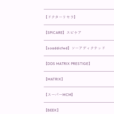
【ドクターリセラ】
◉AQUA VENUS
【SPICARE】スピケア
クレンジング・洗顔
◉VI PLANTE
◉V3シリーズ
【soaddicted】ソーアディクテッド
化粧水
リキッド
ファンデーション・ベース
◉ナチュリスティーアクレス
◉V3 VSPIC C Line
ラッシュアディクト
【DDS MATRIX PRESTIGE】
ヘア・ボディケア関連
ディフェンサー
クレンジング・洗顔
クレンジング
クレンジング・洗顔
まつ毛用美容液
◉インナーケア
◉スピケアシリーズ
リップアディクト
スキンケアシリーズ
【MATRIX】
日焼け止め
パウダー
化粧水・乳液
洗顔
化粧水
眉毛用美容液
食品
唇用美容液
◉cocochia
◉V.O.Sシリーズ
ヘアアディクト
美容液
スキンケアシリーズ
【スーパーMCM】
美容液・美容クリーム
チーク
美容液・美容クリーム
化粧水
乳液
まつ毛プロテクター
粒タイプ
ヘナカラー
クレンジング・洗顔
◉美顔器
◉メンズシリーズ
美容液
インナーケア
【BEEK】