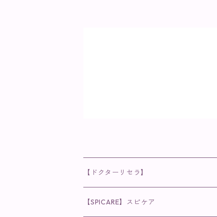
【ドクターリセラ】
◉AQUA VENUS
【SPICARE】スピケア