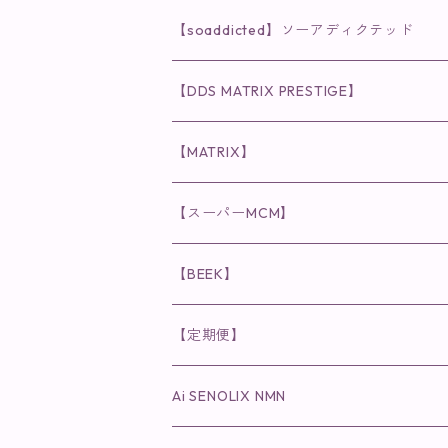
クレンジング・洗顔
◉VI PLANTE
◉V3シリーズ
【soaddicted】ソーアディクテッド
化粧水
リキッド
ファンデーション・ベース
◉ナチュリスティーアクレス
◉V3 VSPIC C Line
ラッシュアディクト
【DDS MATRIX PRESTIGE】
ヘア・ボディケア関連
ディフェンサー
クレンジング・洗顔
クレンジング
クレンジング・洗顔
まつ毛用美容液
◉インナーケア
◉スピケアシリーズ
リップアディクト
スキンケアシリーズ
【MATRIX】
日焼け止め
パウダー
化粧水・乳液
洗顔
化粧水
眉毛用美容液
食品
唇用美容液
◉cocochia
◉V.O.Sシリーズ
ヘアアディクト
美容液
スキンケアシリーズ
【スーパーMCM】
美容液・美容クリーム
チーク
美容液・美容クリーム
化粧水
乳液
まつ毛プロテクター
粒タイプ
ヘナカラー
クレンジング・洗顔
◉美顔器
◉メンズシリーズ
美容液
インナーケア
【BEEK】
パック・マスク
アイメイク
日焼け止め
美容液・美容ジェル
美容クリーム
ボリュームマスカラ
パウダータイプ
ヘアファンデーション
化粧水
クレンジング・洗顔
◉スペシャルケア
◉MESシリーズ
洗顔
インナーケア
【定期便】
保湿ジェル・クリーム
リップカラー
保湿ジェル・クリーム
美容液
ロングマスカラ
ドリンクタイプ
液体洗剤
美容液
化粧水
◉肌悩み
Ai SENOLIX NMN
ラディール
メイク小物
リップ
マスク・パック
アイライナー
消臭・除菌スプレー
パック・マスク(パッチ)
美容液