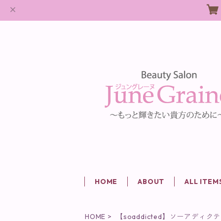
HOME
ABOUT
ALL ITEM
HOME
【soaddicted】ソーアディク