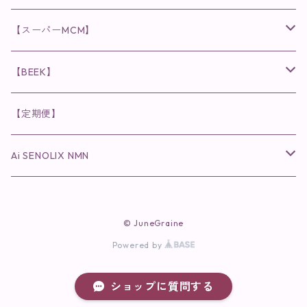
日焼け止め
パウダー
化粧水・乳液
洗顔
化粧水
眉毛用美容液
食品
唇用美容液
◉cocochia
◉V.O.Sシリーズ
ヘアアディクト
美容液
スキンケアシリーズ
【スーパーMCM】
美容液・美容クリーム
チーク
美容液・美容クリーム
化粧水
乳液
まつ毛プロテクター
粒タイプ
ヘナカラー
クレンジング・洗顔
◉美顔器
◉メンズシリーズ
美容液
インナーケア
【BEEK】
パック・マスク
アイメイク
日焼け止め
美容液・美容ジェル
美容クリーム
ボリュームマスカラ
パウダータイプ
ヘアファンデーション
化粧水
クレンジング・洗顔
◉スペシャルケア
◉MESシリーズ
洗顔
インナーケア
【定期便】
保湿ジェル・クリーム
リップカラー
保湿ジェル・クリーム
美容液
ロングマスカラ
ドリンクタイプ
液体洗剤
美容液
化粧水
◉肌悩み
Ai SENOLIX NMN
ラディール
メイク小物
リップ
マスク・パック
アイライナー
消臭・除菌スプレー
パック・マスク(パッチ)
美容液
紫外線トラブル
ヘアケア
美顔器
美顔器
インナーケア
© JuneGraine
歯磨きジェル
保湿クリーム
ファンデーション
エイジングトラブル
Powered by
トラベルセット
UV(日焼け止め）
竹タオル・ガーゼケット
トラベルセット
毛穴
ショップに質問する
cocochiaお祝いギフトセット(包装あり)