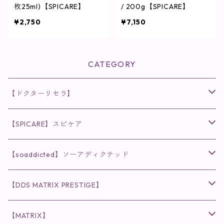
枚25ml)【SPICARE】
/ 200g【SPICARE】
¥2,750
¥7,150
CATEGORY
【ドクターリセラ】
◉AQUA VENUS
【SPICARE】スピケア
クレンジング・洗顔
◉VI PLANTE
◉V3シリーズ
【soaddicted】ソーアディクテッド
化粧水
リキッド
ファンデーション・ベース
◉ナチュリスティーアクレス
◉V3 VSPIC C Line
ラッシュアディクト
【DDS MATRIX PRESTIGE】
ヘア・ボディケア関連
ディフェンサー
クレンジング・洗顔
クレンジング
クレンジング・洗顔
まつ毛用美容液
◉インナーケア
◉スピケアシリーズ
リップアディクト
スキンケアシリーズ
【MATRIX】