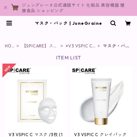
ジュングレーヌ公式通販サイト 化粧品 美容機器 健
康食品 ショッピング
マスク・パック | JuneGraine
HOM
【SPICARE】スピ
◉V3 VSPIC C L
マスク・パ
E
ケア
ine
ック
ITEM LIST
V3 VSPIC C マスク /3枚 (1
V3 VSPIC C クレイパック