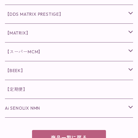
化粧水
リキッド
ファンデーション・ベース
◉ナチュリスティーアクレス
◉V3 VSPIC C Line
ラッシュアディクト
【DDS MATRIX PRESTIGE】
ヘア・ボディケア関連
ディフェンサー
クレンジング・洗顔
クレンジング
クレンジング・洗顔
まつ毛用美容液
◉インナーケア
◉スピケアシリーズ
リップアディクト
スキンケアシリーズ
【MATRIX】
日焼け止め
パウダー
化粧水・乳液
洗顔
化粧水
眉毛用美容液
食品
唇用美容液
◉cocochia
◉V.O.Sシリーズ
ヘアアディクト
美容液
スキンケアシリーズ
【スーパーMCM】
美容液・美容クリーム
チーク
美容液・美容クリーム
化粧水
乳液
まつ毛プロテクター
粒タイプ
ヘナカラー
クレンジング・洗顔
◉美顔器
◉メンズシリーズ
美容液
インナーケア
【BEEK】
パック・マスク
アイメイク
日焼け止め
美容液・美容ジェル
美容クリーム
ボリュームマスカラ
パウダータイプ
ヘアファンデーション
化粧水
クレンジング・洗顔
◉スペシャルケア
◉MESシリーズ
洗顔
インナーケア
【定期便】
保湿ジェル・クリーム
リップカラー
保湿ジェル・クリーム
美容液
ロングマスカラ
ドリンクタイプ
液体洗剤
美容液
化粧水
◉肌悩み
Ai SENOLIX NMN
ラディール
メイク小物
リップ
マスク・パック
アイライナー
消臭・除菌スプレー
パック・マスク(パッチ)
美容液
紫外線トラブル
ヘアケア
美顔器
美顔器
インナーケア
商品一覧に戻る