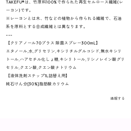
TAKEFU®は、竹原料100%で作られた再生セルロース繊維(レ
ーヨン)です。
※レーヨンとは木、竹などの植物から作られる繊維で、石油
系を原料とする合成繊維とは異なります。
---
【クリアノール70プラス 除菌スプレー300mL】
エタノール,水,グリセリン,キシリチルグルコシド,無水キシリ
トール,ハアセチル化しょ糖,キシリトール,リシノレイン酸グリ
セリル,クエン酸,クエン酸ナトリウム
【液体洗剤ステップ1L詰替え用】
純石けん分[30%]脂肪酸カリウム
通報する