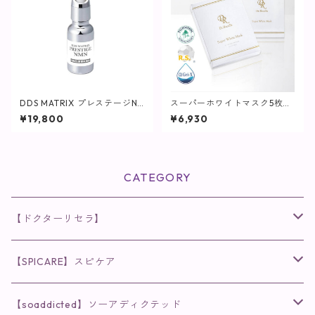
DDS MATRIX プレステージN
スーパーホワイトマスク5枚入
MN / 20mL【美容液】
【マスクパック】
¥19,800
¥6,930
CATEGORY
【ドクターリセラ】
◉AQUA VENUS
【SPICARE】スピケア
クレンジング・洗顔
◉VI PLANTE
◉V3シリーズ
【soaddicted】ソーアディクテッド