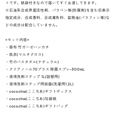
トです。紙袋付きなので届いてすぐお渡しできます。
※石油系合成界面活性剤、パラベン等(防腐剤)を含む旧表示
指定成分、合成香料、合成着色料、鉱物油(パラフィン等)な
どの成分は配合していません。
<セット内容>
・慈布 竹ガーゼハンカチ
・肌衣(マルチクロス)
・竹のバスタオル(ナチュラル)
・クリアノール70プラス 除菌スプレ-300mL
・液体洗剤ステップ 1L(詰替用)
・液体洗剤ステップ用容器(洗濯用1.2L)
・cocochia(ここちあ)ギフトボックス
・cocochia(ここちあ)包装紙
・cocochia(ここちあ)ギフトバッグ