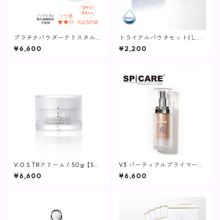
プラチナパウダークリスタル2
トライアルパウチセット(しっ
5g(パフ付き)【ヴィプラン
とりタイプ)【化粧水】
¥6,600
¥2,200
ツ】
V.O.S TRクリーム / 50g【SPI
V3 パーティクルプライマー
CARE】
(ライト) / 30ml【SPICARE】
¥6,600
¥6,600