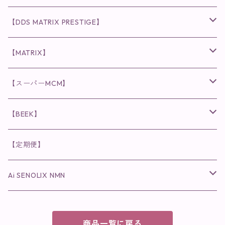
化粧水
リキッド
ファンデーション・ベース
◉ナチュリスティーアクレス
◉V3 VSPIC C Line
ラッシュアディクト
【DDS MATRIX PRESTIGE】
ヘア・ボディケア関連
ディフェンサー
クレンジング・洗顔
クレンジング
クレンジング・洗顔
まつ毛用美容液
◉インナーケア
◉スピケアシリーズ
リップアディクト
スキンケアシリーズ
【MATRIX】
日焼け止め
パウダー
化粧水・乳液
洗顔
化粧水
眉毛用美容液
食品
唇用美容液
◉cocochia
◉V.O.Sシリーズ
ヘアアディクト
美容液
スキンケアシリーズ
【スーパーMCM】
美容液・美容クリーム
チーク
美容液・美容クリーム
化粧水
乳液
まつ毛プロテクター
粒タイプ
ヘナカラー
クレンジング・洗顔
◉美顔器
◉メンズシリーズ
美容液
インナーケア
【BEEK】
パック・マスク
アイメイク
日焼け止め
美容液・美容ジェル
美容クリーム
ボリュームマスカラ
パウダータイプ
ヘアファンデーション
化粧水
クレンジング・洗顔
◉スペシャルケア
◉MESシリーズ
洗顔
インナーケア
【定期便】
保湿ジェル・クリーム
リップカラー
保湿ジェル・クリーム
美容液
ロングマスカラ
ドリンクタイプ
液体洗剤
美容液
化粧水
◉肌悩み
Ai SENOLIX NMN
ラディール
メイク小物
リップ
マスク・パック
アイライナー
消臭・除菌スプレー
パック・マスク(パッチ)
美容液
紫外線トラブル
ヘアケア
美顔器
美顔器
インナーケア
商品一覧に戻る