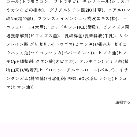
コール(トウモロコシ、 サトウキビ)、キシリトール(シラカバ
やカシなどの樹木)、 グリチルリチン酸2K(甘草)、ヒアルロン
酸Na(糖発酵)、フランスカイガンショウ樹皮エキス(松)、ト
コフェロール(大豆)、ピリドキシンHCL(酵母)、ビフィズス菌
培養溶解質(ビフィズス菌)、 乳酸桿菌/乳発酵液(牛乳)、リシ
ノレイン酸 グリセリル( トウゴマ(ヒマシ油))/香味剤: セイヨ
ウハッカ油(セイヨウハッカ(ペパーミント))、ヒノキ油(ヒノ
キ)/pH調整剤: クエン酸(タピオカ)、アルギニン( アミノ酸(植
物由来))/粘着剤:ヒドロキシエチルセルロース(パルプ)、キサ
ンタンガム(糖発酵)/可溶化剤: PEG-60水添ヒマシ油(トウゴ
マ(ヒマシ油))
通報する