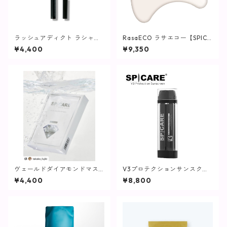
ラッシュアディクト ラシャス
RasaECO ラサエコー【SPICA
ラッシュ ライナー / 1ml【ア
RE】
¥4,400
¥9,350
イライナー】
ヴェールドダイアモンドマス
V3プロテクションサンスクリ
ク【SPICARE】
ーン / 45g(日焼け止め)【SPIC
¥4,400
¥8,800
ARE】