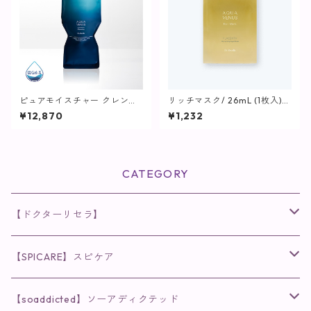
ピュアモイスチャー クレンジ
リッチマスク/ 26mL (1枚入)
ング (詰替え) / 500g【クレン
【マスク】
¥12,870
¥1,232
ジング】
CATEGORY
【ドクターリセラ】
◉AQUA VENUS
【SPICARE】スピケア
クレンジング・洗顔
◉VI PLANTE
◉V3シリーズ
【soaddicted】ソーアディクテッド