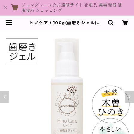
ジュングレーヌ公式通販サイト 化粧品 美容機器 健
康食品 ショッピング
ヒノケア / 100g(歯磨きジェル)【c
ocochia】 | JuneGraine