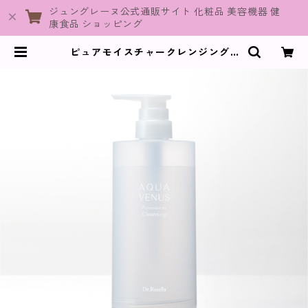
ジュングレーヌ公式通販サイト 化粧品 美容機器 健
康食品 ショッピング
ピュアモイスチャークレンジング /
500g詰替用専用ボトル【クレンジ
ング】 | JuneGraine