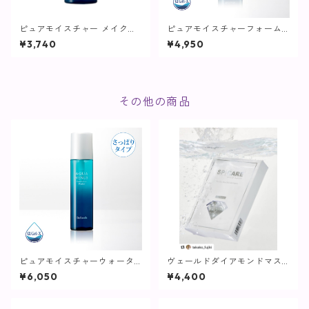
ピュアモイスチャー メイクリ
ピュアモイスチャーフォーム /
ムーバー / 80mL【リムーバ
200ｍL【洗顔】
¥3,740
¥4,950
ー】
その他の商品
ピュアモイスチャーウォータ
ヴェールドダイアモンドマス
ー / 150mL【化粧水/さっぱり
ク【SPICARE】
¥6,050
¥4,400
タイプ】