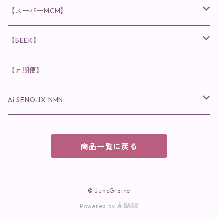
日焼け止め
パウダー
化粧水・乳液
洗顔
化粧水
眉毛用美容液
食品
唇用美容液
◉cocochia
◉V.O.Sシリーズ
ヘアアディクト
美容液
スキンケアシリーズ
【スーパーMCM】
美容液・美容クリーム
チーク
美容液・美容クリーム
化粧水
乳液
まつ毛プロテクター
粒タイプ
ヘナカラー
クレンジング・洗顔
◉美顔器
◉メンズシリーズ
美容液
インナーケア
【BEEK】
パック・マスク
アイメイク
日焼け止め
美容液・美容ジェル
美容クリーム
ボリュームマスカラ
パウダータイプ
ヘアファンデーション
化粧水
クレンジング・洗顔
◉スペシャルケア
◉MESシリーズ
洗顔
インナーケア
【定期便】
保湿ジェル・クリーム
リップカラー
保湿ジェル・クリーム
美容液
ロングマスカラ
ドリンクタイプ
液体洗剤
美容液
化粧水
◉肌悩み
Ai SENOLIX NMN
ラディール
メイク小物
リップ
マスク・パック
アイライナー
消臭・除菌スプレー
パック・マスク(パッチ)
美容液
紫外線トラブル
ヘアケア
美顔器
美顔器
インナーケア
商品一覧に戻る
歯磨きジェル
保湿クリーム
ファンデーション
エイジングトラブル
トラベルセット
UV(日焼け止め）
竹タオル・ガーゼケット
トラベルセット
毛穴
© JuneGraine
cocochiaお祝いギフトセット(包装あり)
Powered by
オイリートラブル