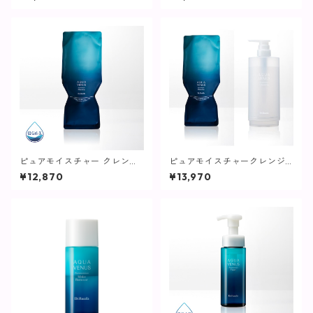
ピュアモイスチャー クレンジ
ピュアモイスチャークレンジ
ング (詰替え) / 500g【クレン
ング【詰め替え(500g)+ボト
¥12,870
¥13,970
ジング】
ルセット】