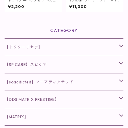
トライアルパウチセット(しっ
V3 HARI デイリークリーム / 5
とりタイプ)【化粧水】
0ml【SPICARE】
¥2,200
¥11,000
CATEGORY
【ドクターリセラ】
◉AQUA VENUS
【SPICARE】スピケア
クレンジング・洗顔
◉VI PLANTE
◉V3シリーズ
【soaddicted】ソーアディクテッド
化粧水
リキッド
ファンデーション・ベース
◉ナチュリスティーアクレス
◉V3 VSPIC C Line
ラッシュアディクト
【DDS MATRIX PRESTIGE】
ヘア・ボディケア関連
ディフェンサー
クレンジング・洗顔
クレンジング
クレンジング・洗顔
まつ毛用美容液
◉インナーケア
◉スピケアシリーズ
リップアディクト
スキンケアシリーズ
【MATRIX】