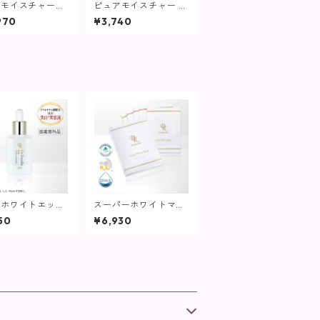
アモイスチャーク
ピュアモイスチャー メ
ジング【詰め替え
イクリムーバー / 80m
970
¥3,740
0g)+ボトルセッ
L【リムーバー】
チホワイトエッセ
スーパーホワイトマス
/ 30mL【美容
ク5枚入【マスクパッ
50
¥6,930
ク】