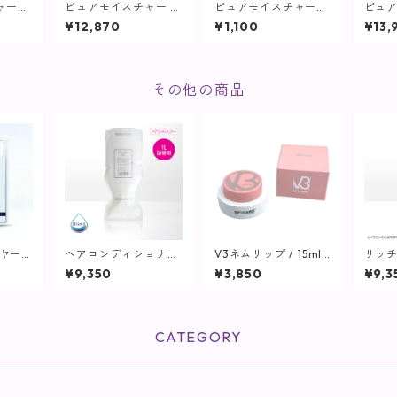
ャーク
ピュアモイスチャー ク
ピュアモイスチャーク
ピュ
0g
レンジング (詰替え) /
レンジング / 500g詰
レン
¥12,870
¥1,100
¥13,
】
500g【クレンジン
替用専用ボトル【クレ
(50
グ】
ンジング】
ト】
その他の商品
イヤーコ
ヘアコンディショナー
V3ネムリップ / 15ml
リッ
】
(詰替用) / 1L【ヘア・
(スパチュラ付)【SPIC
ンス 
¥9,350
¥3,850
¥9,3
ボディ】
ARE】
液】
CATEGORY