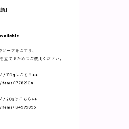
洗顔】
available
やソープをこすり、
泡を立てるためにご使用ください。
 110gはこちら↓↓
p/items/17782104
/ 20gはこちら↓↓
jp/items/134595855