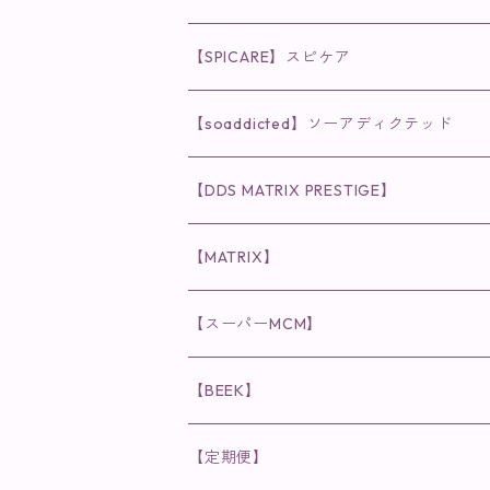
◉AQUA VENUS
【SPICARE】スピケア
クレンジング・洗顔
◉VI PLANTE
◉V3シリーズ
【soaddicted】ソーアディクテッド
化粧水
リキッド
ファンデーション・ベース
◉ナチュリスティーアクレス
◉V3 VSPIC C Line
ラッシュアディクト
【DDS MATRIX PRESTIGE】
ヘア・ボディケア関連
ディフェンサー
クレンジング・洗顔
クレンジング
クレンジング・洗顔
まつ毛用美容液
◉インナーケア
◉スピケアシリーズ
リップアディクト
スキンケアシリーズ
【MATRIX】
日焼け止め
パウダー
化粧水・乳液
洗顔
化粧水
眉毛用美容液
食品
唇用美容液
◉cocochia
◉V.O.Sシリーズ
ヘアアディクト
美容液
スキンケアシリーズ
【スーパーMCM】
美容液・美容クリーム
チーク
美容液・美容クリーム
化粧水
乳液
まつ毛プロテクター
粒タイプ
ヘナカラー
クレンジング・洗顔
◉美顔器
◉メンズシリーズ
美容液
インナーケア
【BEEK】
パック・マスク
アイメイク
日焼け止め
美容液・美容ジェル
美容クリーム
ボリュームマスカラ
パウダータイプ
ヘアファンデーション
化粧水
クレンジング・洗顔
◉スペシャルケア
◉MESシリーズ
洗顔
インナーケア
【定期便】