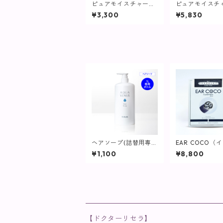
ピュアモイスチャーク
ピュアモイスチ
レンジング / 75g【ク
レンジング / 15
¥3,300
¥5,830
レンジング】
【クレンジング
ヘアソープ(詰替用専
EAR COCO（
用ボトル) / 1L用【ヘ
コ）【SPICARE
¥1,100
¥8,800
ア・ボディ】
【ドクターリセラ】