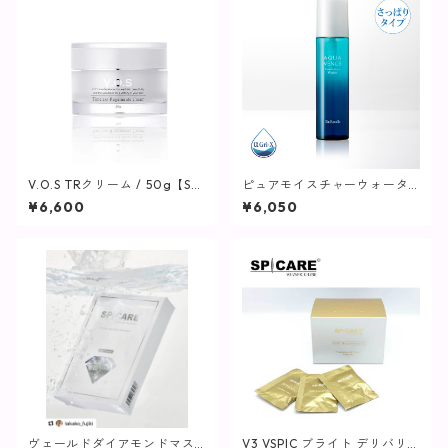
V.O.S TRクリーム / 50g【SPI
ピュアモイスチャーウォータ
CARE】
ー / 150mL【化粧水/さっぱり
¥6,600
¥6,050
タイプ】
ヴェールドダイアモンドマス
V3 VSPIC ブライト デリバリ