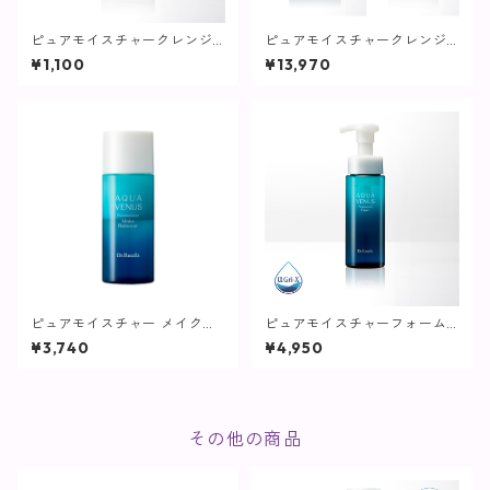
ピュアモイスチャークレンジ
ピュアモイスチャークレンジ
ング / 500g詰替用専用ボトル
ング【詰め替え(500g)+ボト
¥1,100
¥13,970
【クレンジング】
ルセット】
ピュアモイスチャー メイクリ
ピュアモイスチャーフォーム /
ムーバー / 80mL【リムーバ
200ｍL【洗顔】
¥3,740
¥4,950
ー】
その他の商品