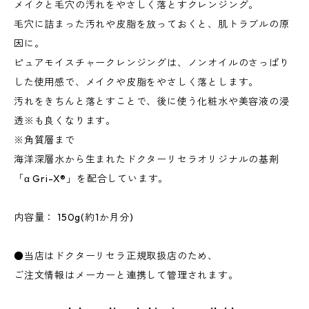
メイクと毛穴の汚れをやさしく落とすクレンジング。
毛穴に詰まった汚れや皮脂を放っておくと、肌トラブルの原
因に。
ピュアモイスチャークレンジングは、ノンオイルのさっぱり
した使用感で、メイクや皮脂をやさしく落とします。
汚れをきちんと落とすことで、後に使う化粧水や美容液の浸
透※も良くなります。
※角質層まで
海洋深層水から生まれたドクターリセラオリジナルの基剤
「α Gri-X®︎」を配合しています。
内容量： 150g(約1か月分)
●当店はドクターリセラ正規取扱店のため、
ご注文情報はメーカーと連携して管理されます。