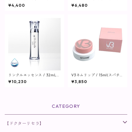
ク【SPICARE】
ー C / 30包(1袋2粒)【SPICAR
¥4,400
¥6,480
E】
リンクルエッセンス / 32mLリ
V3ネムリップ / 15ml(スパチュ
フィル+専用ボトル【美容液】
ラ付)【SPICARE】
¥10,230
¥3,850
CATEGORY
【ドクターリセラ】