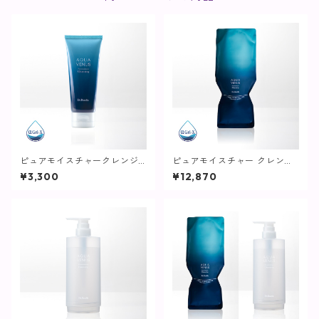
ピュアモイスチャークレンジ
ピュアモイスチャー クレンジ
ング / 75g【クレンジング】
ング (詰替え) / 500g【クレン
¥3,300
¥12,870
ジング】