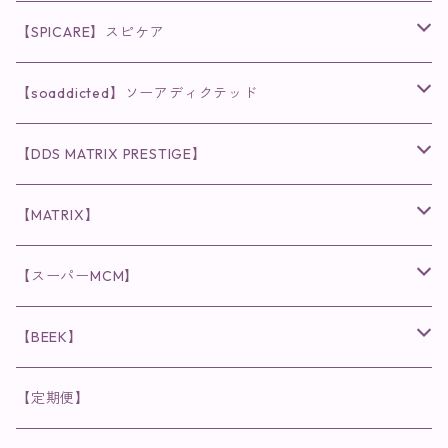
◉AQUA VENUS
【SPICARE】スピケア
クレンジング・洗顔
◉VI PLANTE
◉V3シリーズ
【soaddicted】ソーアディクテッド
化粧水
リキッド
ファンデーション・ベース
◉ナチュリスティーアクレス
◉V3 VSPIC C Line
ラッシュアディクト
【DDS MATRIX PRESTIGE】
ヘア・ボディケア関連
ディフェンサー
クレンジング・洗顔
クレンジング
クレンジング・洗顔
まつ毛用美容液
◉インナーケア
◉スピケアシリーズ
リップアディクト
スキンケアシリーズ
【MATRIX】
日焼け止め
パウダー
化粧水・乳液
洗顔
化粧水
眉毛用美容液
食品
唇用美容液
◉cocochia
◉V.O.Sシリーズ
ヘアアディクト
美容液
スキンケアシリーズ
【スーパーMCM】
美容液・美容クリーム
チーク
美容液・美容クリーム
化粧水
乳液
まつ毛プロテクター
粒タイプ
ヘナカラー
クレンジング・洗顔
◉美顔器
◉メンズシリーズ
美容液
インナーケア
【BEEK】
パック・マスク
アイメイク
日焼け止め
美容液・美容ジェル
美容クリーム
ボリュームマスカラ
パウダータイプ
ヘアファンデーション
化粧水
クレンジング・洗顔
◉スペシャルケア
◉MESシリーズ
洗顔
インナーケア
【定期便】
保湿ジェル・クリーム
リップカラー
保湿ジェル・クリーム
美容液
ロングマスカラ
ドリンクタイプ
液体洗剤
美容液