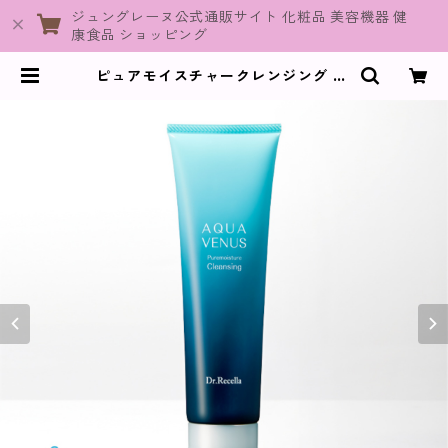
ジュングレーヌ公式通販サイト 化粧品 美容機器 健
康食品 ショッピング
ピュアモイスチャークレンジング / 1
50g【クレンジング】 | JuneGrai
ne