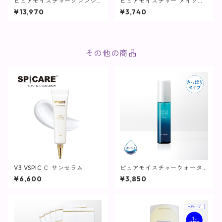
ピュアモイスチャークレンジ
ピュアモイスチャー メイクリ
ング【詰め替え(500g)+ボト
ムーバー / 80mL【リムーバ
¥13,970
¥3,740
ルセット】
ー】
その他の商品
V3 VSPIC Ｃ サンセラム
ピュアモイスチャーウォータ
ー/ 60mL【化粧水/さっぱり
¥6,600
¥3,850
タイプ】