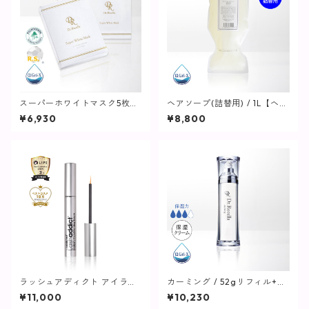
スーパーホワイトマスク5枚入
ヘアソープ(詰替用) / 1L【ヘ
【マスクパック】
ア・ボディ】
¥6,930
¥8,800
ラッシュアディクト アイラッ
カーミング / 52gリフィル+専
シュ コンディショニング セラ
用ボトル【保湿クリーム】
¥11,000
¥10,230
ム アドバンス / 5ml【まつ毛