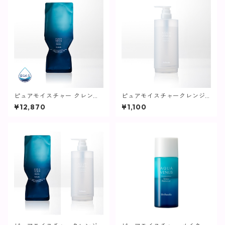
ピュアモイスチャー クレンジ
ピュアモイスチャークレンジ
ング (詰替え) / 500g【クレン
ング / 500g詰替用専用ボトル
¥12,870
¥1,100
ジング】
【クレンジング】