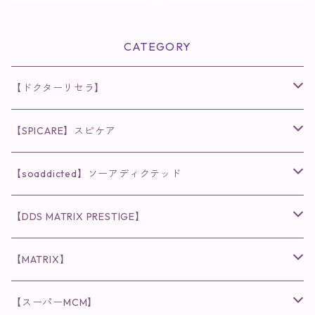
用美容液】
CATEGORY
【ドクターリセラ】
◉AQUA VENUS
【SPICARE】スピケア
クレンジング・洗顔
◉VI PLANTE
◉V3シリーズ
【soaddicted】ソーアディクテッド
化粧水
リキッド
ファンデーション・ベース
◉ナチュリスティーアクレス
◉V3 VSPIC C Line
ラッシュアディクト
【DDS MATRIX PRESTIGE】
ヘア・ボディケア関連
ディフェンサー
クレンジング・洗顔
クレンジング
クレンジング・洗顔
まつ毛用美容液
◉インナーケア
◉スピケアシリーズ
リップアディクト
スキンケアシリーズ
【MATRIX】
日焼け止め
パウダー
化粧水・乳液
洗顔
化粧水
眉毛用美容液
食品
唇用美容液
◉cocochia
◉V.O.Sシリーズ
ヘアアディクト
美容液
スキンケアシリーズ
【スーパーMCM】