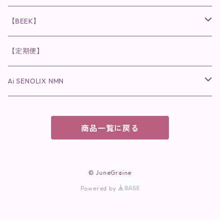
美容液・美容クリーム
チーク
美容液・美容クリーム
化粧水
乳液
まつ毛プロテクター
粒タイプ
ヘナカラー
クレンジング・洗顔
◉美顔器
◉メンズシリーズ
美容液
インナーケア
【BEEK】
パック・マスク
アイメイク
日焼け止め
美容液・美容ジェル
美容クリーム
ボリュームマスカラ
パウダータイプ
ヘアファンデーション
化粧水
クレンジング・洗顔
◉スペシャルケア
◉MESシリーズ
洗顔
インナーケア
【定期便】
保湿ジェル・クリーム
リップカラー
保湿ジェル・クリーム
美容液
ロングマスカラ
ドリンクタイプ
液体洗剤
美容液
化粧水
◉肌悩み
Ai SENOLIX NMN
ラディール
メイク小物
リップ
マスク・パック
アイライナー
消臭・除菌スプレー
パック・マスク(パッチ)
美容液
紫外線トラブル
ヘアケア
美顔器
美顔器
インナーケア
商品一覧に戻る
歯磨きジェル
保湿クリーム
ファンデーション
エイジングトラブル
トラベルセット
UV(日焼け止め）
竹タオル・ガーゼケット
トラベルセット
毛穴
© JuneGraine
cocochiaお祝いギフトセット(包装あり)
Powered by
オイリートラブル