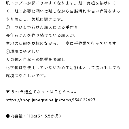
肌トラブルが起こりやすくなります。肌に負担を掛けにく
く、肌に必要な潤いは残しながら皮脂汚れや古い角質をすっ
きり落とし、美肌に導きます。
③一つひとつ石けん職人による手作り
長年石けんを作り続けている職人が、
生地の状態を見極めながら、丁寧に手作業で行っています。
④環境にやさしい
人の体と自然への影響を考慮し、
化学物質を使用していないため生活排水として流れ出しても
環境にやさしいです。
▼ リセラ泡立てネットはこちらへ↓↓
https://shop.junegraine.jp/items/134022697
●内容量：110g(3〜5.5か月)