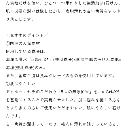
ん素地だけを使い、ひとつ一つ手作りした無添加※1石けん。
肌に必要な潤いは残しながら、皮脂汚れや古い角質をすっき
り落とします。
＼おすすめポイント／
①国産の天然素材
使用している成分は、
海洋深層水「α Gri-X®︎」(整肌成分)×国産牛脂の石けん素地×
海塩(整肌成分)のみ。
また、国産牛脂は食品グレードのものを使用しています。
②肌にやさしい
ドクターリセラのこだわり「5つの無添加※」を、α Gri-X®︎
を基剤にすることで実現させました。肌に悩みを抱える方な
どより多くの方にご使用いただきやすい、肌にやさしい石け
んです。
古い角質が溜まっていたり、毛穴に汚れが詰まっていると、