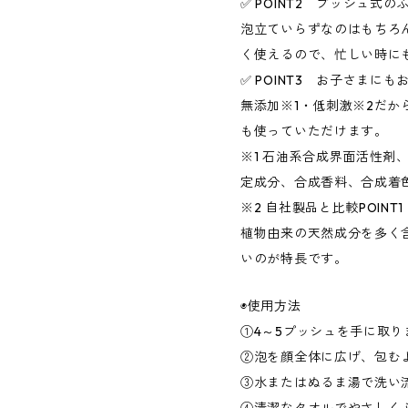
✅ POINT2 プッシュ式の
泡立ていらずなのはもちろ
く使えるので、忙しい時に
✅ POINT3 お子さまにも
無添加※1・低刺激※2だ
も使っていただけます。
※1 石油系合成界面活性剤
定成分、合成香料、合成着
※2 自社製品と比較POIN
植物由来の天然成分を多く
いのが特長です。
◉使用方法
①4～5プッシュを手に取り
②泡を顔全体に広げ、包む
③水またはぬるま湯で洗い