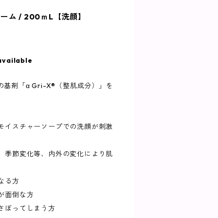
ム / 200ｍL【洗顔】
available
剤「α Gri-X®︎（整肌成分）」を
アモイスチャーソープでの洗顔が刺激
化、季節変化等、内外の変化により肌
なる方
が面倒な方
をさぼってしまう方