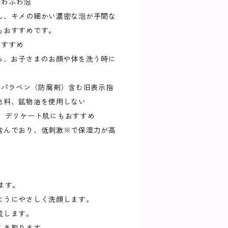
ふわふわ泡
ん、キメの細かい濃密な泡が手間な
もおすすめです。
おすすめ
から、お子さまのお顔や体を洗う時に
、パラベン（防腐剤）含む旧表示指
色料、鉱物油を使用しない
T1 デリケート肌にもおすすめ
含んでおり、低刺激※で保湿力が高
ます。
ようにやさしく洗顔します。
流します。