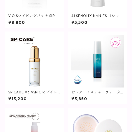
V.O.Sワイピングパッチ SIRO
Ai SENOLIX NMN ES （シャン
(白)230ml(80枚入り)【SPICA
プー）
¥8,800
¥5,500
RE】
SPICARE V3 VSPIC R ブイス
ピュアモイスチャーウォータ
ピック 【SPICARE／スピケ
ーヴェール / 60mL【化粧水/
¥13,200
¥3,850
ア】
しっとりタイプ】