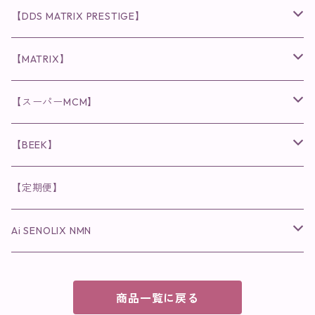
化粧水
リキッド
ファンデーション・ベース
◉ナチュリスティーアクレス
◉V3 VSPIC C Line
ラッシュアディクト
【DDS MATRIX PRESTIGE】
ヘア・ボディケア関連
ディフェンサー
クレンジング・洗顔
クレンジング
クレンジング・洗顔
まつ毛用美容液
◉インナーケア
◉スピケアシリーズ
リップアディクト
スキンケアシリーズ
【MATRIX】
日焼け止め
パウダー
化粧水・乳液
洗顔
化粧水
眉毛用美容液
食品
唇用美容液
◉cocochia
◉V.O.Sシリーズ
ヘアアディクト
美容液
スキンケアシリーズ
【スーパーMCM】
美容液・美容クリーム
チーク
美容液・美容クリーム
化粧水
乳液
まつ毛プロテクター
粒タイプ
ヘナカラー
クレンジング・洗顔
◉美顔器
◉メンズシリーズ
美容液
インナーケア
【BEEK】
パック・マスク
アイメイク
日焼け止め
美容液・美容ジェル
美容クリーム
ボリュームマスカラ
パウダータイプ
ヘアファンデーション
化粧水
クレンジング・洗顔
◉スペシャルケア
◉MESシリーズ
洗顔
インナーケア
【定期便】
保湿ジェル・クリーム
リップカラー
保湿ジェル・クリーム
美容液
ロングマスカラ
ドリンクタイプ
液体洗剤
美容液
化粧水
◉肌悩み
Ai SENOLIX NMN
ラディール
メイク小物
リップ
マスク・パック
アイライナー
消臭・除菌スプレー
パック・マスク(パッチ)
美容液
紫外線トラブル
ヘアケア
美顔器
美顔器
インナーケア
商品一覧に戻る
歯磨きジェル
保湿クリーム
ファンデーション
エイジングトラブル