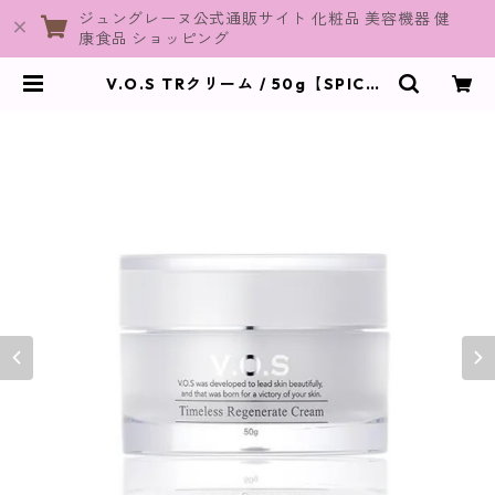
ジュングレーヌ公式通販サイト 化粧品 美容機器 健
康食品 ショッピング
V.O.S TRクリーム / 50g【SPICAR
E】 | JuneGraine