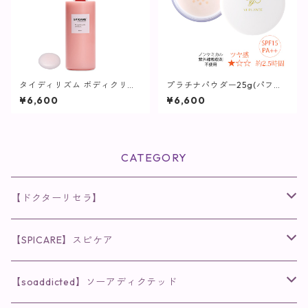
タイディリズム ボディクリー
プラチナパウダー25g(パフ付
ム / 500ml【SPICARE】
き)【ヴィプランツ】
¥6,600
¥6,600
CATEGORY
【ドクターリセラ】
◉AQUA VENUS
【SPICARE】スピケア
クレンジング・洗顔
◉VI PLANTE
◉V3シリーズ
【soaddicted】ソーアディクテッド