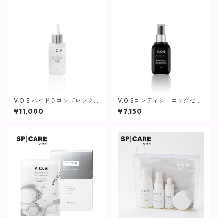
V.O.S ハイドラコンプレックス
V.O.Sコンディショニングセラ
バイアル / 30ml【SPICARE】
ムKURO / 50ml(黒)【SPICAR
¥11,000
¥7,150
E】