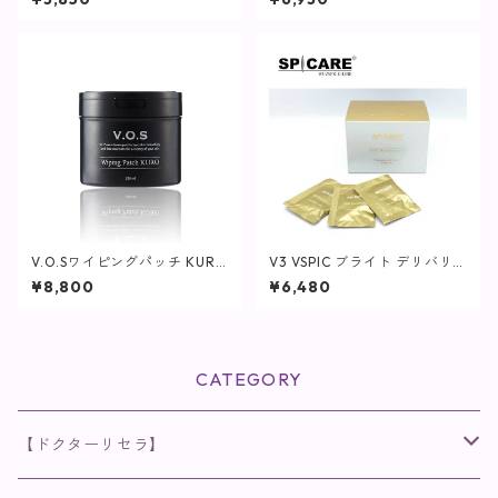
しっとりタイプ】
V.O.Sワイピングパッチ KURO
V3 VSPIC ブライト デリバリ
(黒)230ml(80枚入り)【SPICA
ー C / 30包(1袋2粒)【SPICAR
¥8,800
¥6,480
RE】
E】
CATEGORY
【ドクターリセラ】