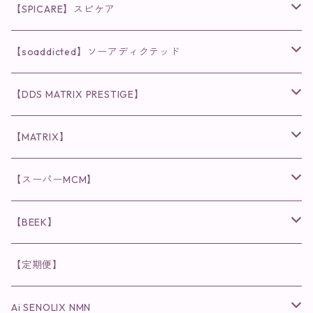
◉AQUA VENUS
【SPICARE】スピケア
クレンジング・洗顔
◉VI PLANTE
◉V3シリーズ
【soaddicted】ソーアディクテッド
化粧水
リキッド
ファンデーション・ベース
◉ナチュリスティーアクレス
◉V3 VSPIC C Line
ラッシュアディクト
【DDS MATRIX PRESTIGE】
ヘア・ボディケア関連
ディフェンサー
クレンジング・洗顔
クレンジング
クレンジング・洗顔
まつ毛用美容液
◉インナーケア
◉スピケアシリーズ
リップアディクト
スキンケアシリーズ
【MATRIX】
日焼け止め
パウダー
化粧水・乳液
洗顔
化粧水
眉毛用美容液
食品
唇用美容液
◉cocochia
◉V.O.Sシリーズ
ヘアアディクト
美容液
スキンケアシリーズ
【スーパーMCM】
美容液・美容クリーム
チーク
美容液・美容クリーム
化粧水
乳液
まつ毛プロテクター
粒タイプ
ヘナカラー
クレンジング・洗顔
◉美顔器
◉メンズシリーズ
美容液
インナーケア
【BEEK】
パック・マスク
アイメイク
日焼け止め
美容液・美容ジェル
美容クリーム
ボリュームマスカラ
パウダータイプ
ヘアファンデーション
化粧水
クレンジング・洗顔
◉スペシャルケア
◉MESシリーズ
洗顔
インナーケア
【定期便】
保湿ジェル・クリーム
リップカラー
保湿ジェル・クリーム
美容液
ロングマスカラ
ドリンクタイプ
液体洗剤
美容液
化粧水
◉肌悩み
Ai SENOLIX NMN