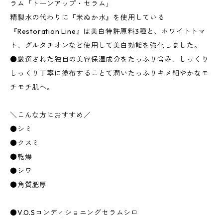
ラム「トーンアップ・セラム」
精製水の代わりに『米ぬか水』を使用している
『Restoration Line』は美白特許原料3種と、ホワイトトマ
ト、グルタチオンなど使用して美白効能を強化しました。
●厳選された独自の美容保湿成分をたっふり含み、しっくり
しっくり丁寧に塗布することて潤いたっふりキメ細やかなモ
チモチ肌へ。
＼こんな方におすすめ／
●シミ
●クスミ
●乾燥
●シワ
●角質肥厚
●V.O.Sコンディショニングセラムシロ