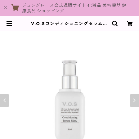
ジュングレーヌ公式通販サイト 化粧品 美容機器 健
康食品 ショッピング
V.O.SコンディショニングセラムSI
RO / 50ml(白)【SPICARE】 | Jun
eGraine