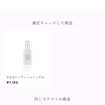
最近チェックした商品
V.O.Sコンディショニングセラ
ムSIRO / 50ml(白)【SPICAR
¥7,150
E】
同じカテゴリの商品