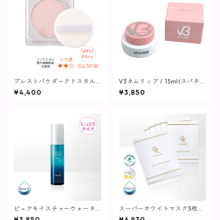
プレストパウダークリスタル
V3ネムリップ / 15ml(スパチュ
(リフィル)10g(パフ付き)【ヴ
ラ付)【SPICARE】
¥4,400
¥3,850
ィプランツ】
ピュアモイスチャーウォータ
スーパーホワイトマスク5枚入
ーヴェール / 60mL【化粧水/
【マスクパック】
¥3,850
¥6,930