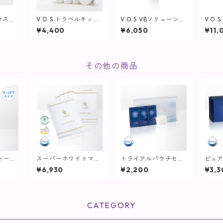
ルマスク
V.O.S トラベルキット
V.O.S VBソリューショ
V.O
PICAR
(基礎4点セット)【SPI
ン / 150ml【SPICAR
レック
¥4,400
¥6,050
¥11,
CARE】
E】
0ml【
その他の商品
ャーウ
スーパーホワイトマス
トライアルパウチセッ
ピュ
mL【化
ク5枚入【マスクパッ
ト(しっとりタイプ)
ープ /
¥6,930
¥2,200
¥3,3
タイ
ク】
【化粧水】
CATEGORY