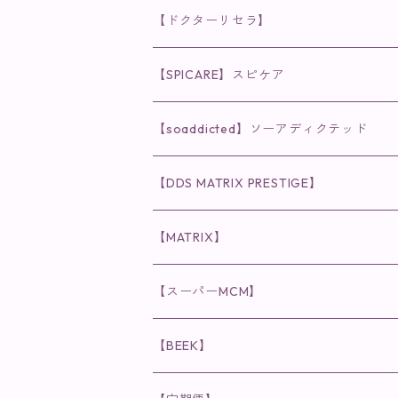
【ドクターリセラ】
◉AQUA VENUS
【SPICARE】スピケア
クレンジング・洗顔
◉VI PLANTE
◉V3シリーズ
【soaddicted】ソーアディクテッド
化粧水
リキッド
ファンデーション・ベース
◉ナチュリスティーアクレス
◉V3 VSPIC C Line
ラッシュアディクト
【DDS MATRIX PRESTIGE】
ヘア・ボディケア関連
ディフェンサー
クレンジング・洗顔
クレンジング
クレンジング・洗顔
まつ毛用美容液
◉インナーケア
◉スピケアシリーズ
リップアディクト
スキンケアシリーズ
【MATRIX】
日焼け止め
パウダー
化粧水・乳液
洗顔
化粧水
眉毛用美容液
食品
唇用美容液
◉cocochia
◉V.O.Sシリーズ
ヘアアディクト
美容液
スキンケアシリーズ
【スーパーMCM】
美容液・美容クリーム
チーク
美容液・美容クリーム
化粧水
乳液
まつ毛プロテクター
粒タイプ
ヘナカラー
クレンジング・洗顔
◉美顔器
◉メンズシリーズ
美容液
インナーケア
【BEEK】
パック・マスク
アイメイク
日焼け止め
美容液・美容ジェル
美容クリーム
ボリュームマスカラ
パウダータイプ
ヘアファンデーション
化粧水
クレンジング・洗顔