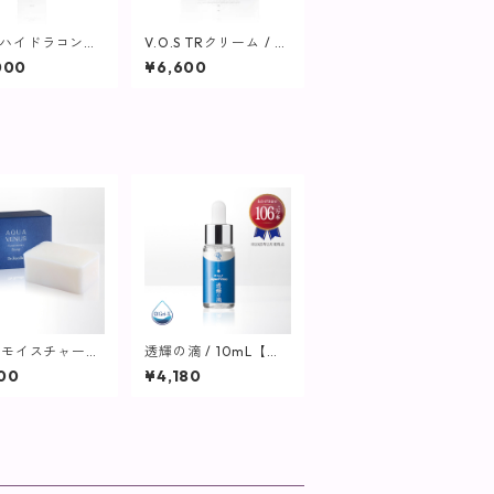
.S ハイドラコンプ
V.O.S TRクリーム / 5
スバイアル / 3
0g【SPICARE】
000
¥6,600
SPICARE】
アモイスチャーソ
透輝の滴 / 10mL【美
 110g【洗顔】
容液】
00
¥4,180