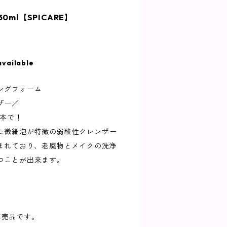
150ml【SPICARE】
available
ングフォーム
ザー／
1本で！
た微細泡が特徴の弱酸性クレンザー
含まれており、老廃物とメイクの洗浄
つことが出来ます。
ン専売品です。