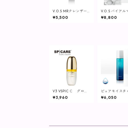
V.O.S MRクレンザー /
V.O.S バイア
150ml【SPICARE】
(30ml×6枚)【S
¥5,500
¥8,800
E】
V3 VSPIC Ｃ グロウ
ピュアモイスチ
ミスト【SPICARE／ス
ォーター / 150
¥3,960
¥6,050
ピケア】
粧水/さっぱり
プ】