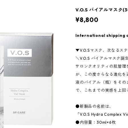
V.O.S バイアルマスク(3
¥8,800
International shipping 
▼V.O.Sマスク、次なるス
＼V.O.S バイアルマスク誕
サロンクオリティの肌管理を
が、この度さらなる進化を
液のバイアル（瓶）をその
で、これまでの実感を上回
●新製品の名前は、
「V.O.S Hydra Comple
●内容量：30ml×6枚