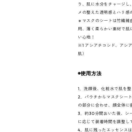
り、肌に水分をチャージし
メの整えた透明感とハリ感
🔹マスクのシートは竹繊
用、薄く柔らかい素材で肌
い心地！
※1 アシアチコシド、アシ
肌）
◉使用方法
1．洗顔後、化粧水で肌を
2．パウチからマスクシー
の部分に合わせ、顔全体に
3．約30分間おいた後、シ
に応じて装着時間を調整し
4．肌に残ったエッセンス