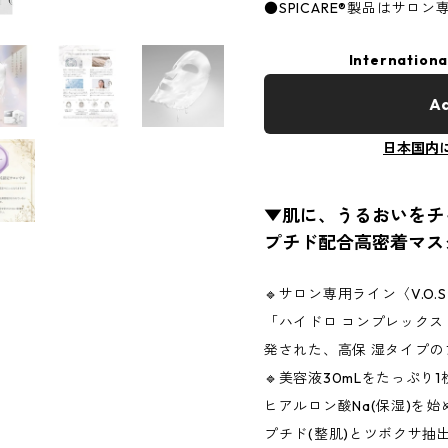
●SPICARE®製品はサロ
Internationa
Ad
日本国内
▼肌に、うるおいをチャ
プチド配合高密着マス
🔹サロン専用ライン〈V.O
「ハイドロ コンプレックス
発された、高保 湿タイプ
🔹美容液30mLをたっぷり
ヒアルロン酸Na(保湿)を始
プチド(整肌)とツボクサ抽