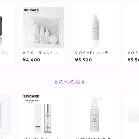
グパッ
V.O.S トラベルキット
V.O.S MFクレンザー /
V.O.
0ml(8
(基礎4点セット)【SPI
150ml【SPICARE】
150m
¥4,400
¥5,500
¥5,5
ARE】
CARE】
その他の商品