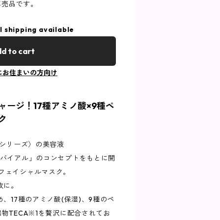
ン専売品です。
l shipping available
d to cart
にお住まいの方向け
ージ！17種アミノ酸×9種ペ
ク
.Sシリーズ〉の美容液
 バイアル」のコンセプトをもとに開
のフェイシャルマスク。
1枚に。
め、17種のアミノ酸(保湿)、9種のペ
出物TECA※1を贅沢に配合されてお