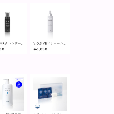
S MRクレンザー /
V.O.S VBソリューショ
l【SPICARE】
ン / 150ml【SPICAR
00
¥6,050
E】