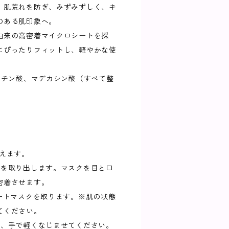
、肌荒れを防ぎ、みずみずしく、キ
のある肌印象へ。
維由来の高密着マイクロシートを採
にぴったりフィットし、軽やかな使
アチン酸、マデカシン酸（すべて整
整えます。
トを取り出します。マスクを目と口
密着させます。
ートマスクを取ります。※肌の状態
てください。
は、手で軽くなじませてください。