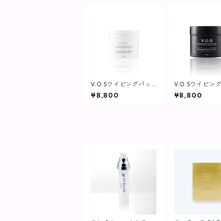
V.O.Sワイピングパッ
V.O.Sワイピン
チ SIRO(白)230ml(80
チ KURO(黒)23
¥8,800
¥8,800
枚入り)【SPICARE】
0枚入り)【SPIC