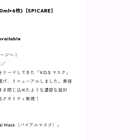
0ml×6枚)【SPICARE】
available
テージへ！
生／
リードしてきた「V.O.S マスク」
遂げ、リニューアルしました。美容
まま閉じ込めたような濃密な設計
るクオリティ実現！
x Vial Mask（バイアルマスク）」