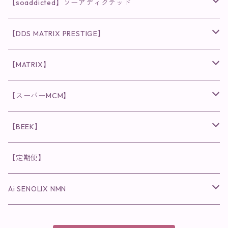
クレンジング・洗顔
◉VI PLANTE
◉V3シリーズ
【soaddicted】ソーアディクテッド
化粧水
リキッド
ファンデーション・ベース
◉ナチュリスティーアクレス
◉V3 VSPIC C Line
ラッシュアディクト
【DDS MATRIX PRESTIGE】
ヘア・ボディケア関連
ディフェンサー
クレンジング・洗顔
クレンジング
クレンジング・洗顔
まつ毛用美容液
◉インナーケア
◉スピケアシリーズ
リップアディクト
スキンケアシリーズ
【MATRIX】
日焼け止め
パウダー
化粧水・乳液
洗顔
化粧水
眉毛用美容液
食品
唇用美容液
◉cocochia
◉V.O.Sシリーズ
ヘアアディクト
美容液
スキンケアシリーズ
【スーパーMCM】
美容液・美容クリーム
チーク
美容液・美容クリーム
化粧水
乳液
まつ毛プロテクター
粒タイプ
ヘナカラー
クレンジング・洗顔
◉美顔器
◉メンズシリーズ
美容液
インナーケア
【BEEK】
パック・マスク
アイメイク
日焼け止め
美容液・美容ジェル
美容クリーム
ボリュームマスカラ
パウダータイプ
ヘアファンデーション
化粧水
クレンジング・洗顔
◉スペシャルケア
◉MESシリーズ
洗顔
インナーケア
【定期便】
保湿ジェル・クリーム
リップカラー
保湿ジェル・クリーム
美容液
ロングマスカラ
ドリンクタイプ
液体洗剤
美容液
化粧水
◉肌悩み
Ai SENOLIX NMN
ラディール
メイク小物
リップ
マスク・パック
アイライナー
消臭・除菌スプレー
パック・マスク(パッチ)
美容液
紫外線トラブル
ヘアケア