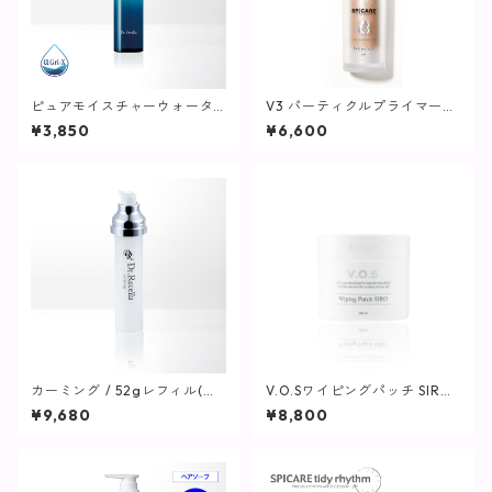
ピュアモイスチャーウォータ
V3 パーティクルプライマー
ー/ 60mL【化粧水/さっぱり
(ミディアムライト) / 30ml
¥3,850
¥6,600
タイプ】
【SPICARE】
カーミング / 52gレフィル(つ
V.O.Sワイピングパッチ SIRO
け替え用)【保湿クリーム】
(白)230ml(80枚入り)【SPICA
¥9,680
¥8,800
RE】