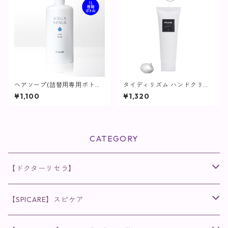
ヘアソープ(詰替用専用ボトル)
タイディリズム ハンドクリー
/ 1L用【ヘア・ボディ】
ム / 75ml【SPICARE】
¥1,100
¥1,320
CATEGORY
【ドクターリセラ】
◉AQUA VENUS
【SPICARE】スピケア