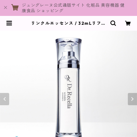
ジュングレーヌ公式通販サイト 化粧品 美容機器 健
康食品 ショッピング
リンクルエッセンス / 32mLリフィ
ル+専用ボトル【美容液】 | JuneGr
aine