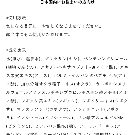
日本国内にお住まいの方向け
◉使用方法
気になる目元に、やさしくなじませてください。
顔全体にもご使用いただけます。
◉成分表示
水(海水、温泉水)、グリセリン(ヤシ)、ペンチレングリコール
(植物でんぷん)、アセチルヘキサペプチド-8(アミノ酸)、アニ
ス果実エキス(アニス)、パルミトイルペンタペプチド-4(アミ
ノ酸)、加水分解オクラ種子エキス(オクラ)、カルボキシメチ
ルフェニルアミノカルボキシプロピルホスホン酸メチル(アミ
ノ酸)、ツボクサ葉エキス(ツボクサ)、ツボクサエキス(ツボク
サ)、マデカッソシド(ツボクサ)、アシアチコシド(ツボク
サ)、イノシトール(イノシトール)、リン酸アスコルビルMg
(ビタミンC)、ヒアルロン酸Na(糖)、アーモンドエキス(アー
モンド)、水溶性コラーゲン(魚)、スフィンゴ糖脂質(コメ)、