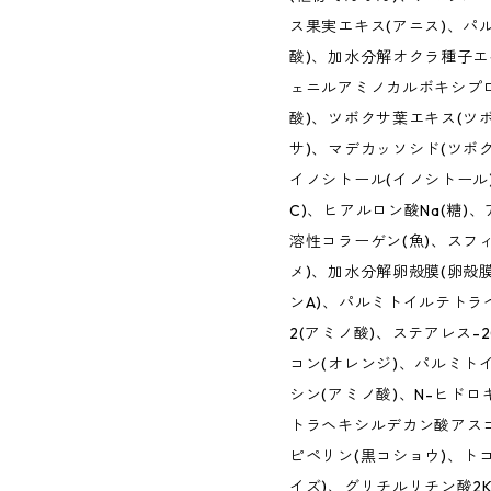
ス果実エキス(アニス)、パ
酸)、加水分解オクラ種子エ
ェニルアミノカルボキシプ
酸)、ツボクサ葉エキス(ツ
サ)、マデカッソシド(ツボ
イノシトール(イノシトール
C)、ヒアルロン酸Na(糖)
溶性コラーゲン(魚)、スフ
メ)、加水分解卵殻膜(卵殻
ンA)、パルミトイルテトラペ
2(アミノ酸)、ステアレス-
コン(オレンジ)、パルミトイ
シン(アミノ酸)、N-ヒド
トラヘキシルデカン酸アスコ
ピペリン(黒コショウ)、ト
イズ)、グリチルリチン酸2