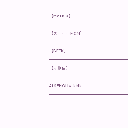
ヘア・ボディケア関連
ディフェンサー
クレンジング・洗顔
クレンジング
クレンジング・洗顔
まつ毛用美容液
◉インナーケア
◉スピケアシリーズ
リップアディクト
スキンケアシリーズ
【MATRIX】
日焼け止め
パウダー
化粧水・乳液
洗顔
化粧水
眉毛用美容液
食品
唇用美容液
◉cocochia
◉V.O.Sシリーズ
ヘアアディクト
美容液
スキンケアシリーズ
【スーパーMCM】
美容液・美容クリーム
チーク
美容液・美容クリーム
化粧水
乳液
まつ毛プロテクター
粒タイプ
ヘナカラー
クレンジング・洗顔
◉美顔器
◉メンズシリーズ
美容液
インナーケア
【BEEK】
パック・マスク
アイメイク
日焼け止め
美容液・美容ジェル
美容クリーム
ボリュームマスカラ
パウダータイプ
ヘアファンデーション
化粧水
クレンジング・洗顔
◉スペシャルケア
◉MESシリーズ
洗顔
インナーケア
【定期便】
保湿ジェル・クリーム
リップカラー
保湿ジェル・クリーム
美容液
ロングマスカラ
ドリンクタイプ
液体洗剤
美容液
化粧水
◉肌悩み
Ai SENOLIX NMN
ラディール
メイク小物
リップ
マスク・パック
アイライナー
消臭・除菌スプレー
パック・マスク(パッチ)
美容液
紫外線トラブル
ヘアケア
美顔器
美顔器
インナーケア
歯磨きジェル
保湿クリーム
ファンデーション
エイジングトラブル
トラベルセット