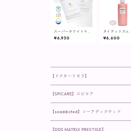
スーパーホワイトマス
タイディリズム
ク5枚入【マスクパッ
クリーム / 500
¥6,930
¥6,600
ク】
PICARE】
【ドクターリセラ】
◉AQUA VENUS
【SPICARE】スピケア
クレンジング・洗顔
◉VI PLANTE
◉V3シリーズ
【soaddicted】ソーアディクテッド
化粧水
リキッド
ファンデーション・ベース
◉ナチュリスティーアクレス
◉V3 VSPIC C Line
ラッシュアディクト
【DDS MATRIX PRESTIGE】