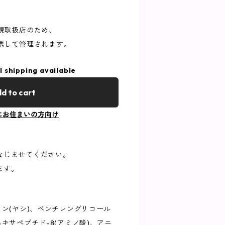
規取扱店のため、
携して管理されます。
l shipping available
d to cart
にお住まいの方向け
なじませてください。
ます。
リン(ヤシ)、ペンチレングリコール
キサペプチド-8(アミノ酸)、アニ