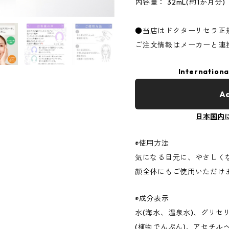
内容量： 32mL(約1か月分)
●当店はドクターリセラ正
ご注文情報はメーカーと連
Internationa
Ad
日本国内
◉使用方法
気になる目元に、やさしく
顔全体にもご使用いただけ
◉成分表示
水(海水、温泉水)、グリセ
(植物でんぷん)、アセチルヘ