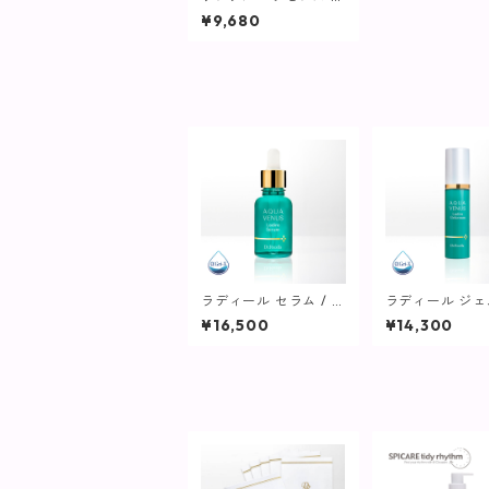
フィル(つけ替え用) /
¥9,680
32mL【美容液】
ラディール セラム / 3
ラディール ジ
0mL【美容液】
ーム / 50g【
¥16,500
¥14,300
ーム】