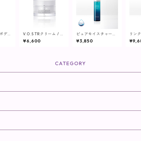
 ボディ
V.O.S TRクリーム / 5
ピュアモイスチャーウ
リンク
ml【S
0g【SPICARE】
ォーター/ 60mL【化
フィル
¥6,600
¥3,850
¥9,6
粧水/さっぱりタイ
32m
プ】
CATEGORY