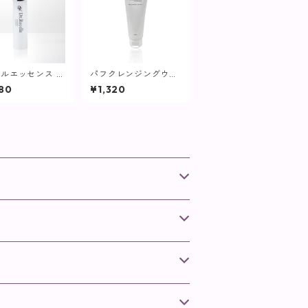
ルエッセンス リ
パフクレンジングウォ
(つけ替え用) /
ッシュ / 50ml【SPIC
80
¥1,320
L【美容液】
ARE】