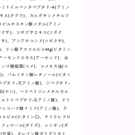
ルミトイルペンタペプチド-4(アミノ
キス(オクラ)、カルボキシメチルフ
ロピルホスホン酸メチル(アミノ
ボクサ)、ツボクサエキス(ツボク
クサ)、アシアチコシド(ツボクサ)、
)、リン酸アスコルビルMg(ビタミン
、アーモンドエキス(アーモンド)、水
ィンゴ糖脂質(コメ)、コメヌカ油(コ
膜)、パルミチン酸レチノール(ビタミ
プチド-7(アミノ酸)、ジペプチド-
20(ヤシ)、ヘスペリジンメチルカル
ルトリペプチド-1(アミノ酸)、クリ
ロキシコハク酸イミド(アミノ酸)、テ
ルビル(ビタミンC)、テトラヒドロ
コフェロール(ダイズ)、レシチン(ダ
K(甘草)、オレイン酸ポリグリセリ