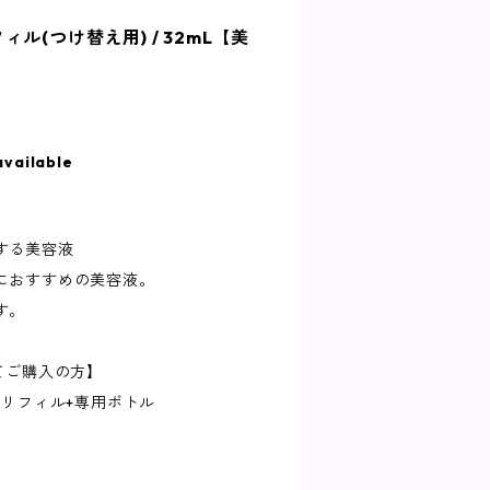
ル(つけ替え用) / 32mL【美
available
する美容液
におすすめの美容液。
す。
てご購入の方】
Lリフィル+専用ボトル