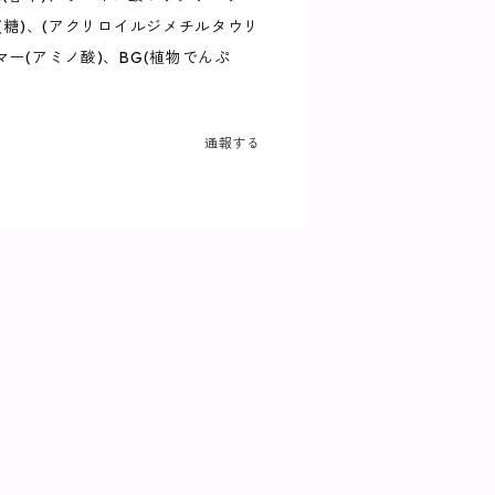
ン(糖)、(アクリロイルジメチルタウリ
マー(アミノ酸)、BG(植物でんぷ
通報する