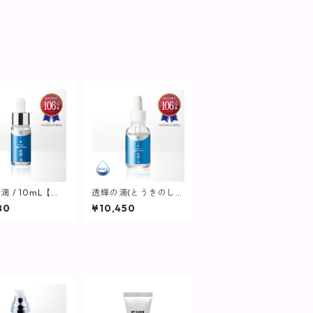
滴 / 10mL【美
透輝の滴(とうきのし
】
ずく) 30mL【美容
80
¥10,450
液】