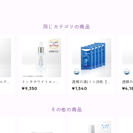
同じカテゴリの商品
ェルクリ
リッチホワイトエッセ
透輝の滴(ミニ)5枚【美
透輝の
美容クリ
ンス / 30mL【美容
容液】
容液
¥9,350
¥1,540
¥4,1
液】
その他の商品