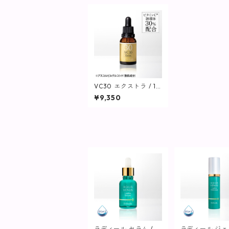
VC30 エクストラ / 12
mL【美容液】
¥9,350
ラディール セラム / 3
ラディール ジ