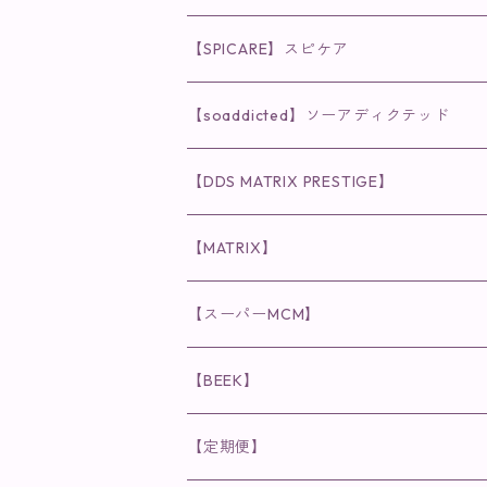
◉AQUA VENUS
【SPICARE】スピケア
クレンジング・洗顔
◉VI PLANTE
◉V3シリーズ
【soaddicted】ソーアディクテッド
化粧水
リキッド
ファンデーション・ベース
◉ナチュリスティーアクレス
◉V3 VSPIC C Line
ラッシュアディクト
【DDS MATRIX PRESTIGE】
ヘア・ボディケア関連
ディフェンサー
クレンジング・洗顔
クレンジング
クレンジング・洗顔
まつ毛用美容液
◉インナーケア
◉スピケアシリーズ
リップアディクト
スキンケアシリーズ
【MATRIX】
日焼け止め
パウダー
化粧水・乳液
洗顔
化粧水
眉毛用美容液
食品
唇用美容液
◉cocochia
◉V.O.Sシリーズ
ヘアアディクト
美容液
スキンケアシリーズ
【スーパーMCM】
美容液・美容クリーム
チーク
美容液・美容クリーム
化粧水
乳液
まつ毛プロテクター
粒タイプ
ヘナカラー
クレンジング・洗顔
◉美顔器
◉メンズシリーズ
美容液
インナーケア
【BEEK】
パック・マスク
アイメイク
日焼け止め
美容液・美容ジェル
美容クリーム
ボリュームマスカラ
パウダータイプ
ヘアファンデーション
化粧水
クレンジング・洗顔
◉スペシャルケア
◉MESシリーズ
洗顔
インナーケア
【定期便】
保湿ジェル・クリーム
リップカラー
保湿ジェル・クリーム