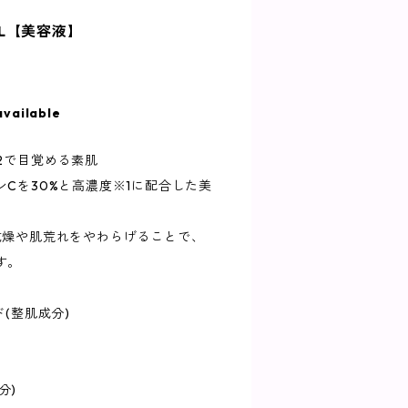
2mL【美容液】
available
2で目覚める素肌
Cを30%と高濃度※1に配合した美
乾燥や肌荒れをやわらげることで、
す。
(整肌成分)
分)