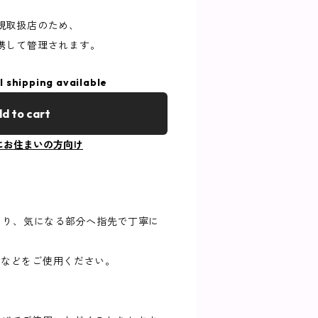
規取扱店のため、
携して管理されます。
l shipping available
d to cart
にお住まいの方向け
にとり、気になる部分へ指先で丁寧に
4などをご使用ください。