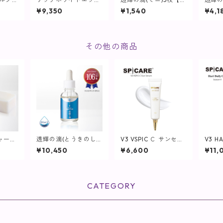
美容クリ
ンス / 30mL【美容
容液】
容液
¥9,350
¥1,540
¥4,1
液】
その他の商品
ャーソ
透輝の滴(とうきのし
V3 VSPIC Ｃ サンセラ
V3 
洗顔】
ずく) 30mL【美容
ム
ーム /
¥10,450
¥6,600
¥11,
液】
E】
CATEGORY