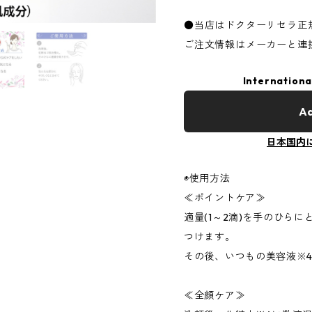
●当店はドクターリセラ正
ご注文情報はメーカーと連
Internationa
Ad
日本国内
◉使用方法
≪ポイントケア≫
適量(1～2滴)を手のひら
つけます。
その後、いつもの美容液※
≪全顔ケア≫