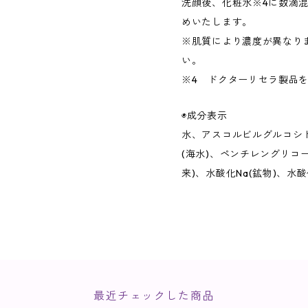
洗顔後、化粧水※4に数滴
めいたします。
※肌質により濃度が異なり
い。
※4 ドクターリセラ製品
◉成分表示
水、アスコルビルグルコシド
(海水)、ペンチレングリコ
来)、水酸化Na(鉱物)、水酸
最近チェックした商品