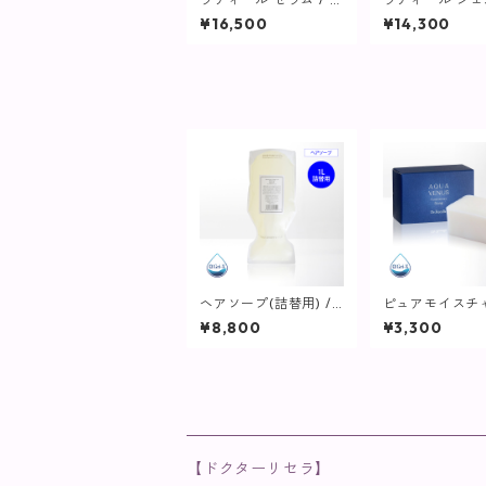
0mL【美容液】
ーム / 50g【
¥16,500
¥14,300
ーム】
ヘアソープ(詰替用) / 1
ピュアモイスチ
L【ヘア・ボディ】
ープ / 110g【
¥8,800
¥3,300
【ドクターリセラ】