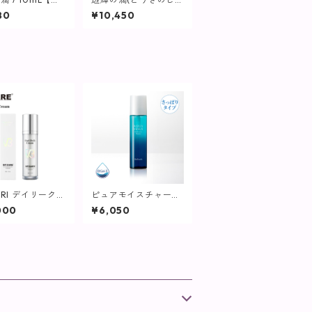
】
ずく) 30mL【美容
80
¥10,450
液】
HARI デイリークリ
ピュアモイスチャーウ
 50ml【SPICAR
ォーター / 150mL【化
000
¥6,050
粧水/さっぱりタイ
プ】