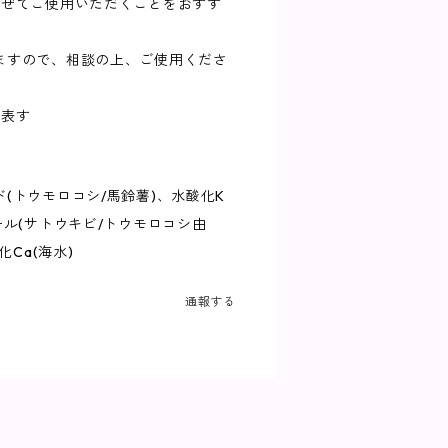
混ぜてご使用いただくことをおすす
ますので、相談の上、ご使用くださ
を表す
(トウモロコシ/馬鈴薯)、水酸化K
ール(サトウキビ/トウモロコシ由
化Ca(海水)
通報する