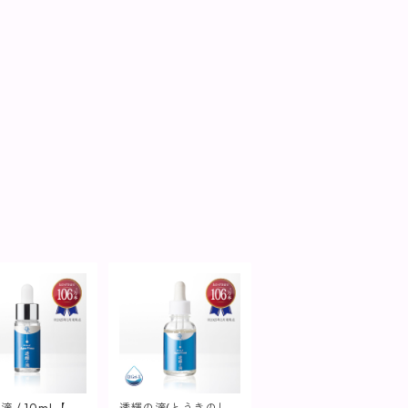
滴 / 10mL【美
透輝の滴(とうきのし