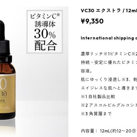
VC30 エクストラ / 1
¥9,350
International shipping 
濃厚リッチ※1ビタミンC※
持続・安定に優れたビタミン
容液。
肌にゆっくり浸透し※3、
エイジレスな肌へと導きま
※1 自社製品比較
※2 アスコルビルグルコシド
※3 角質層まで
内容量： 12mL(約12〜20日