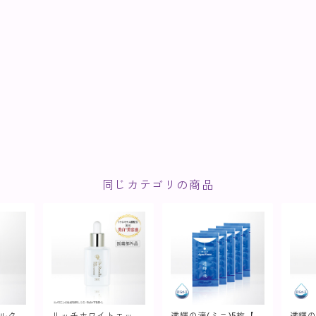
同じカテゴリの商品
ェルクリ
リッチホワイトエッセ
透輝の滴(ミニ)5枚【美
透輝の