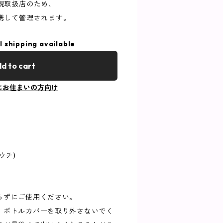
規取扱店のため、
携して管理されます。
l shipping available
d to cart
にお住まいの方向け
ウチ)
らずにご使用ください。
、ボトルカバーを取り外さないでく