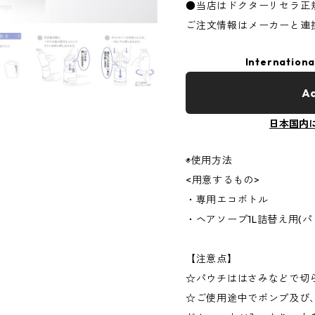
●当店はドクターリセラ正
ご注文情報はメーカーと連
Internationa
Ad
日本国内
◉使用方法
<用意するもの>
・専用エコボトル
・ヘアソープ1L詰替え用(パ
【注意点】
☆パウチははさみなどで切
☆ご使用途中でポンプ及び