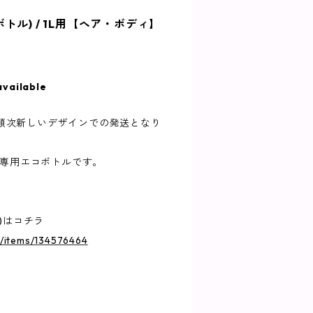
トル) / 1L用【ヘア・ボディ】
available
り、順次新しいデザインでの発送となり
の専用エコボトルです。
)はコチラ
jp/items/134576464