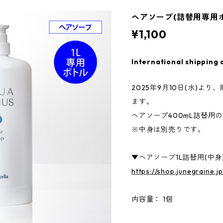
ヘアソープ(詰替用専用ボ
¥1,100
International shipping 
2025年9月10日(水)よ
ます。
ヘアソープ400mL詰替用
※中身は別売りです。
▼ヘアソープ1L詰替用(中身
https://shop.junegraine.
内容量： 1個