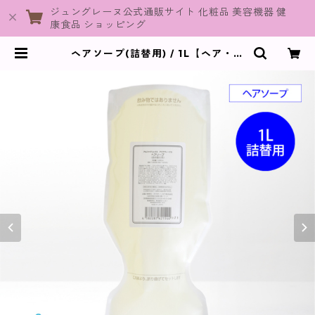
ジュングレーヌ公式通販サイト 化粧品 美容機器 健
康食品 ショッピング
ヘアソープ(詰替用) / 1L【ヘア・ボ
ディ】 | JuneGraine