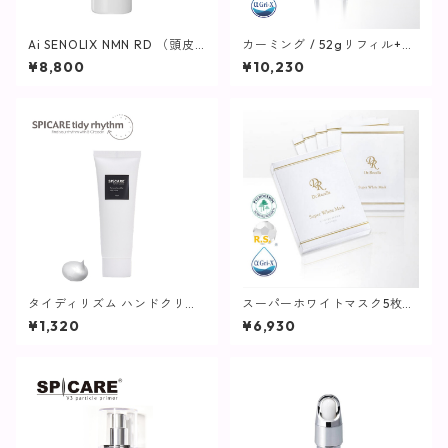
Ai SENOLIX NMN RD （頭皮
カーミング / 52gリフィル+専
用エッセンス）
用ボトル【保湿クリーム】
¥8,800
¥10,230
タイディリズム ハンドクリー
スーパーホワイトマスク5枚入
ム / 75ml【SPICARE】
【マスクパック】
¥1,320
¥6,930