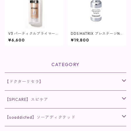
V3 パーティクルプライマー
DDS MATRIX プレステージN
(ミディアムライト) / 30ml
MN / 20mL【美容液】
¥6,600
¥19,800
【SPICARE】
CATEGORY
【ドクターリセラ】
◉AQUA VENUS
【SPICARE】スピケア
クレンジング・洗顔
◉VI PLANTE
◉V3シリーズ
【soaddicted】ソーアディクテッド