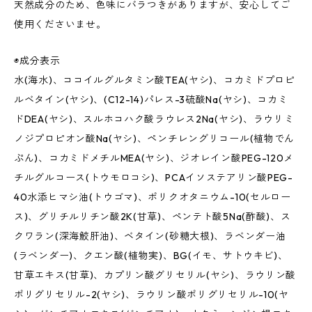
天然成分のため、色味にバラつきがありますが、安心してご
使用くださいませ。
◉成分表示
水(海水)、ココイルグルタミン酸TEA(ヤシ)、コカミドプロピ
ルベタイン(ヤシ)、(C12-14)パレス-3硫酸Na(ヤシ)、コカミ
ドDEA(ヤシ)、スルホコハク酸ラウレス2Na(ヤシ)、ラウリミ
ノジプロピオン酸Na(ヤシ)、ペンチレングリコール(植物でん
ぷん)、コカミドメチルMEA(ヤシ)、ジオレイン酸PEG-120メ
チルグルコース(トウモロコシ)、PCAイソステアリン酸PEG-
40水添ヒマシ油(トウゴマ)、ポリクオタニウム-10(セルロー
ス)、グリチルリチン酸2K(甘草)、ペンテト酸5Na(酢酸)、ス
クワラン(深海鮫肝油)、ベタイン(砂糖大根)、ラベンダー油
(ラベンダー)、クエン酸(植物実)、BG(イモ、サトウキビ)、
甘草エキス(甘草)、カプリン酸グリセリル(ヤシ)、ラウリン酸
ポリグリセリル-2(ヤシ)、ラウリン酸ポリグリセリル-10(ヤ