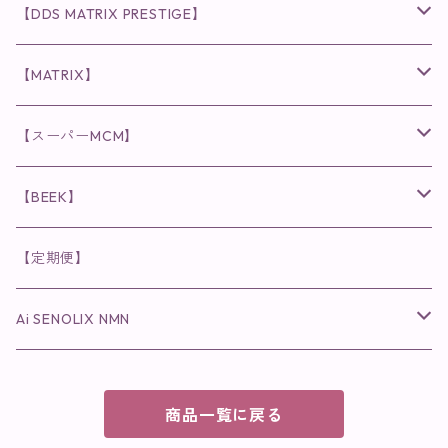
化粧水
リキッド
ファンデーション・ベース
◉ナチュリスティーアクレス
◉V3 VSPIC C Line
ラッシュアディクト
【DDS MATRIX PRESTIGE】
ヘア・ボディケア関連
ディフェンサー
クレンジング・洗顔
クレンジング
クレンジング・洗顔
まつ毛用美容液
◉インナーケア
◉スピケアシリーズ
リップアディクト
スキンケアシリーズ
【MATRIX】
日焼け止め
パウダー
化粧水・乳液
洗顔
化粧水
眉毛用美容液
食品
唇用美容液
◉cocochia
◉V.O.Sシリーズ
ヘアアディクト
美容液
スキンケアシリーズ
【スーパーMCM】
美容液・美容クリーム
チーク
美容液・美容クリーム
化粧水
乳液
まつ毛プロテクター
粒タイプ
ヘナカラー
クレンジング・洗顔
◉美顔器
◉メンズシリーズ
美容液
インナーケア
【BEEK】
パック・マスク
アイメイク
日焼け止め
美容液・美容ジェル
美容クリーム
ボリュームマスカラ
パウダータイプ
ヘアファンデーション
化粧水
クレンジング・洗顔
◉スペシャルケア
◉MESシリーズ
洗顔
インナーケア
【定期便】
保湿ジェル・クリーム
リップカラー
保湿ジェル・クリーム
美容液
ロングマスカラ
ドリンクタイプ
液体洗剤
美容液
化粧水
◉肌悩み
Ai SENOLIX NMN
ラディール
メイク小物
リップ
マスク・パック
アイライナー
消臭・除菌スプレー
パック・マスク(パッチ)
美容液
紫外線トラブル
ヘアケア
美顔器
美顔器
インナーケア
商品一覧に戻る
歯磨きジェル
保湿クリーム
ファンデーション
エイジングトラブル