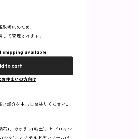
規取扱店のため、
携して管理されます。
l shipping available
d to cart
にお住まいの方向け
高い部分を中心にお塗りください。
然石)、カオリン(粘土)、ヒドロキシ
(ヤシ)、オクチルドデカノール(ヤ