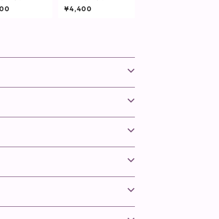
25g(パフ付き)
スタル(リフィル)10g
600
¥4,400
ィプランツ】
(パフ付き)【ヴィプラ
ンツ】