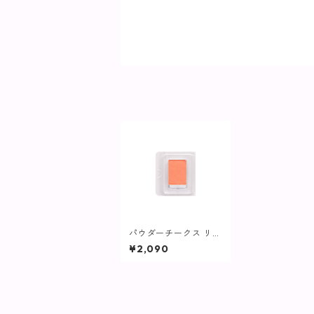
パウダーチークス リフ
ィル(ブラシなし) オレ
¥2,090
ンジ/ベース OR01M
【ヴィプランツ】