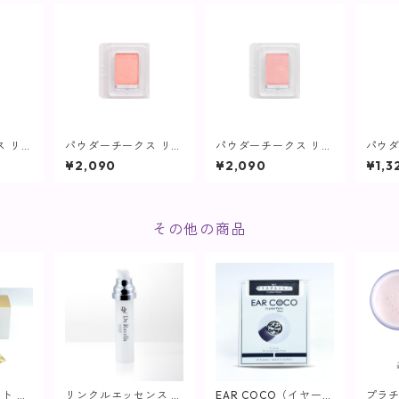
ス リフ
パウダーチークス リフ
パウダーチークス リフ
パウ
) オレ
ィル(ブラシなし) コー
ィル(ブラシなし) ピン
コン
¥2,090
¥2,090
¥1,3
E01
ラルピンク/ベース RD
ク/ベース PK02M【ヴ
ィプ
ンツ】
01M【ヴィプランツ】
ィプランツ】
その他の商品
イト デ
リンクルエッセンス リ
EAR COCO（イヤーコ
プラ