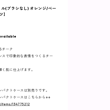
ル(ブラシなし) オレンジ/ベー
ランツ】
available
るチーク
ンスで印象的な表情をつくるチー
輝く肌に仕上げます。
ンパクトケースは別売りです。
ンパクトケースはこちらから↓↓
p/items/134775212