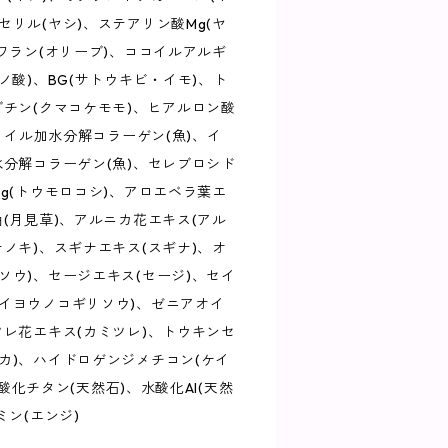
セリル(ヤシ)、ステアリン酸Mg(ヤ
クワラン(オリーブ)、ココイルアルギ
ノ酸)、BG(サトウキビ・イモ)、ト
ブチン(クマコケモモ)、ヒアルロン酸
アロイル加水分解コラーゲン(魚)、イ
水分解コラーゲン(魚)、セレブロシド
Mg(トウモロコシ)、アロエベラ葉エ
油(月見草)、アルニカ花エキス(アル
ナノキ)、スギナエキス(スギナ)、オ
ソウ)、セージエキス(セージ)、セイ
イヨウノコギリソウ)、ゼニアオイ
ツレ花エキス(カミツレ)、トウキンセ
カ)、ハイドロゲンジメチコン(ケイ
)、酸化チタン(天然石)、水酸化Al(天然
ミン(エンジ)