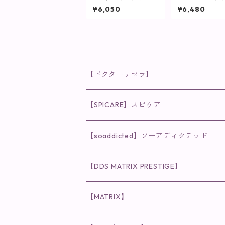
ォーターヴェール / 15
リバリー C / 30
¥6,050
¥6,480
0mL【化粧水/しっと
2粒)【SPICARE
りタイプ】
【ドクターリセラ】
◉AQUA VENUS
【SPICARE】スピケア
クレンジング・洗顔
◉VI PLANTE
◉V3シリーズ
【soaddicted】ソーアディクテッド
化粧水
リキッド
ファンデーション・ベース
◉ナチュリスティーアクレス
◉V3 VSPIC C Line
ラッシュアディクト
【DDS MATRIX PRESTIGE】
ヘア・ボディケア関連
ディフェンサー
クレンジング・洗顔
クレンジング
クレンジング・洗顔
まつ毛用美容液
◉インナーケア
◉スピケアシリーズ
リップアディクト
スキンケアシリーズ
【MATRIX】
日焼け止め
パウダー
化粧水・乳液
洗顔
化粧水
眉毛用美容液