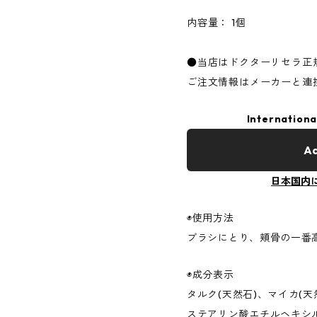
内容量： 1個
●当店はドクターリセラ正
ご注文情報はメーカーと連
Internationa
Ad
日本国内
◉使用方法
ブラシにとり、頬骨の一番
◉成分表示
タルク(天然石)、マイカ(天
ステアリン酸エチルヘキシル