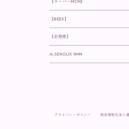
食品
唇用美容液
◉cocochia
◉V.O.Sシリーズ
ヘアアディクト
美容液
スキンケアシリーズ
【スーパーMCM】
美容液・美容クリーム
チーク
美容液・美容クリーム
化粧水
乳液
まつ毛プロテクター
粒タイプ
ヘナカラー
クレンジング・洗顔
◉美顔器
◉メンズシリーズ
美容液
インナーケア
【BEEK】
パック・マスク
アイメイク
日焼け止め
美容液・美容ジェル
美容クリーム
ボリュームマスカラ
パウダータイプ
ヘアファンデーション
化粧水
クレンジング・洗顔
◉スペシャルケア
◉MESシリーズ
洗顔
インナーケア
【定期便】
保湿ジェル・クリーム
リップカラー
保湿ジェル・クリーム
美容液
ロングマスカラ
ドリンクタイプ
液体洗剤
美容液
化粧水
◉肌悩み
Ai SENOLIX NMN
ラディール
メイク小物
リップ
マスク・パック
アイライナー
消臭・除菌スプレー
パック・マスク(パッチ)
美容液
紫外線トラブル
ヘアケア
美顔器
美顔器
インナーケア
歯磨きジェル
保湿クリーム
ファンデーション
エイジングトラブル
トラベルセット
UV(日焼け止め）
竹タオル・ガーゼケット
トラベルセット
毛穴
プライバシーポリシー
特定商取引法に
cocochiaお祝いギフトセット(包装あり)
オイリートラブル