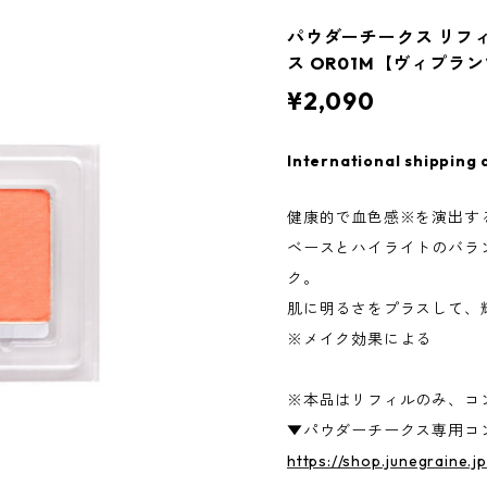
パウダーチークス リフィ
ス OR01M【ヴィプ
¥2,090
International shipping 
健康的で血色感※を演出す
ベースとハイライトのバラ
ク。
肌に明るさをプラスして、
※メイク効果による
※本品はリフィルのみ、コ
▼パウダーチークス専用コ
https://shop.junegraine.j