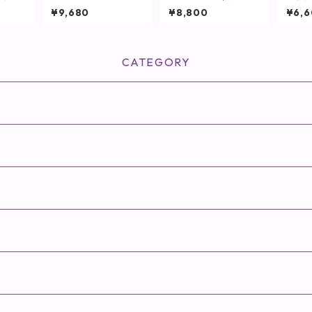
包(1袋
フィル(つけ替え用) /
コ）【SPICARE】
スタル
¥9,680
¥8,800
¥6,
】
32mL【美容液】
【ヴ
CATEGORY