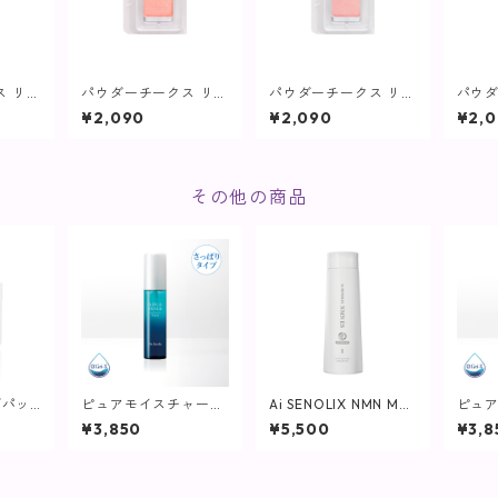
ス リフ
パウダーチークス リフ
パウダーチークス リフ
パウダ
) オレ
ィル(ブラシなし) コー
ィル(ブラシなし) ピン
ィル(
¥2,090
¥2,090
¥2,
E01
ラルピンク/ベース RD
ク/ベース PK02M【ヴ
ンジ/
ンツ】
01M【ヴィプランツ】
ィプランツ】
【ヴ
その他の商品
グパッ
ピュアモイスチャーウ
Ai SENOLIX NMN MR
ピュ
ml(80
ォーター/ 60mL【化
マイクロリペア （トリ
ォータ
¥3,850
¥5,500
¥3,8
RE】
粧水/さっぱりタイ
ートメント）
0mL
プ】
りタ