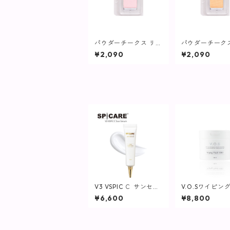
パウダーチークス リフ
パウダーチーク
ィル(ブラシなし)ピン
ィル(ブラシなし
¥2,090
¥2,090
ク/ハイライトPK01P
ンジ/ハイライトY
【ヴィプランツ】
P【ヴィプラ
V3 VSPIC Ｃ サンセラ
V.O.Sワイピン
ム
チ SIRO(白)230
¥6,600
¥8,800
枚入り)【SPICA