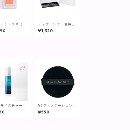
ーチークス リフ
ディフェンサー専用コ
ブラシなし) オレ
ンパクトケース(容器
090
¥1,320
ベース OR01M
のみ)【ヴィプラン
ィプランツ】
ツ】
アモイスチャーウ
V3ファンデーション専
ーヴェール / 6
用パフ【SPICARE】
50
¥550
【化粧水/しっと
イプ】