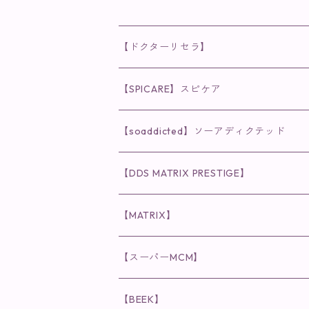
【ドクターリセラ】
◉AQUA VENUS
【SPICARE】スピケア
クレンジング・洗顔
◉VI PLANTE
◉V3シリーズ
【soaddicted】ソーアディクテッド
化粧水
リキッド
ファンデーション・ベース
◉ナチュリスティーアクレス
◉V3 VSPIC C Line
ラッシュアディクト
【DDS MATRIX PRESTIGE】
ヘア・ボディケア関連
ディフェンサー
クレンジング・洗顔
クレンジング
クレンジング・洗顔
まつ毛用美容液
◉インナーケア
◉スピケアシリーズ
リップアディクト
スキンケアシリーズ
【MATRIX】
日焼け止め
パウダー
化粧水・乳液
洗顔
化粧水
眉毛用美容液
食品
唇用美容液
◉cocochia
◉V.O.Sシリーズ
ヘアアディクト
美容液
スキンケアシリーズ
【スーパーMCM】
美容液・美容クリーム
チーク
美容液・美容クリーム
化粧水
乳液
まつ毛プロテクター
粒タイプ
ヘナカラー
クレンジング・洗顔
◉美顔器
◉メンズシリーズ
美容液
インナーケア
【BEEK】