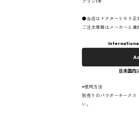
ブラシ1本
●当店はドクターリセラ正
ご注文情報はメーカーと連
Internationa
Ad
日本国内
◉使用方法
別売りのパウダーチークス
い。