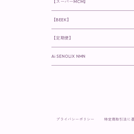
食品
唇用美容液
◉cocochia
◉V.O.Sシリーズ
ヘアアディクト
美容液
スキンケアシリーズ
【スーパーMCM】
美容液・美容クリーム
チーク
美容液・美容クリーム
化粧水
乳液
まつ毛プロテクター
粒タイプ
ヘナカラー
クレンジング・洗顔
◉美顔器
◉メンズシリーズ
美容液
インナーケア
【BEEK】
パック・マスク
アイメイク
日焼け止め
美容液・美容ジェル
美容クリーム
ボリュームマスカラ
パウダータイプ
ヘアファンデーション
化粧水
クレンジング・洗顔
◉スペシャルケア
◉MESシリーズ
洗顔
インナーケア
【定期便】
保湿ジェル・クリーム
リップカラー
保湿ジェル・クリーム
美容液
ロングマスカラ
ドリンクタイプ
液体洗剤
美容液
化粧水
◉肌悩み
Ai SENOLIX NMN
ラディール
メイク小物
リップ
マスク・パック
アイライナー
消臭・除菌スプレー
パック・マスク(パッチ)
美容液
紫外線トラブル
ヘアケア
美顔器
美顔器
インナーケア
歯磨きジェル
保湿クリーム
ファンデーション
エイジングトラブル
トラベルセット
UV(日焼け止め）
竹タオル・ガーゼケット
トラベルセット
毛穴
プライバシーポリシー
特定商取引法に
cocochiaお祝いギフトセット(包装あり)
オイリートラブル