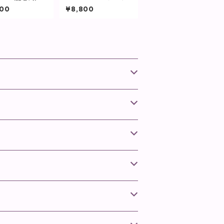
ア・ボディ】
ム / 10ml【SPICAR
800
¥8,800
E】