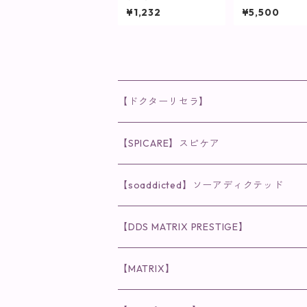
(1枚入)【マスク】
マイクロリペア
¥1,232
¥5,500
ートメント）
【ドクターリセラ】
◉AQUA VENUS
【SPICARE】スピケア
クレンジング・洗顔
◉VI PLANTE
◉V3シリーズ
【soaddicted】ソーアディクテッド
化粧水
リキッド
ファンデーション・ベース
◉ナチュリスティーアクレス
◉V3 VSPIC C Line
ラッシュアディクト
【DDS MATRIX PRESTIGE】
ヘア・ボディケア関連
ディフェンサー
クレンジング・洗顔
クレンジング
クレンジング・洗顔
まつ毛用美容液
◉インナーケア
◉スピケアシリーズ
リップアディクト
スキンケアシリーズ
【MATRIX】
日焼け止め
パウダー
化粧水・乳液
洗顔
化粧水
眉毛用美容液