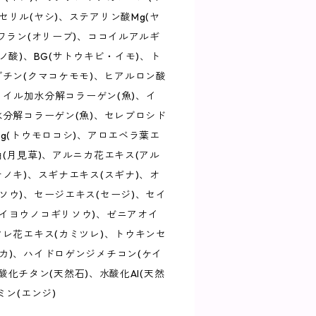
セリル(ヤシ)、ステアリン酸Mg(ヤ
クワラン(オリーブ)、ココイルアルギ
ノ酸)、BG(サトウキビ・イモ)、ト
ブチン(クマコケモモ)、ヒアルロン酸
アロイル加水分解コラーゲン(魚)、イ
水分解コラーゲン(魚)、セレブロシド
Mg(トウモロコシ)、アロエベラ葉エ
油(月見草)、アルニカ花エキス(アル
ナノキ)、スギナエキス(スギナ)、オ
ソウ)、セージエキス(セージ)、セイ
イヨウノコギリソウ)、ゼニアオイ
ツレ花エキス(カミツレ)、トウキンセ
カ)、ハイドロゲンジメチコン(ケイ
)、酸化チタン(天然石)、水酸化Al(天然
ミン(エンジ)