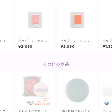
ス リフ
パウダーチークス リフ
パウダーチークス リフ
パウ
) コー
ィル(ブラシなし) ピン
ィル(ブラシなし) オレ
コン
¥2,090
¥2,090
¥1,3
ス RD
ク/ベース PK02M【ヴ
ンジ/ベース OR01M
ィプ
ンツ】
ィプランツ】
【ヴィプランツ】
その他の商品
MN MR
プレストパウダークリ
DDS MATRIX スキン
ヘアソー