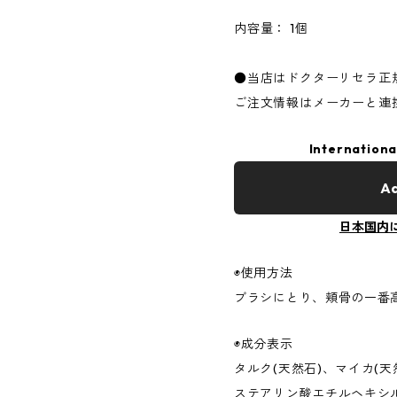
内容量： 1個
●当店はドクターリセラ正
ご注文情報はメーカーと連
Internationa
Ad
日本国内
◉使用方法
ブラシにとり、頬骨の一番
◉成分表示
タルク(天然石)、マイカ(天
ステアリン酸エチルヘキシル