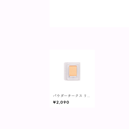
パウダーチークス リフ
ィル(ブラシなし) オレ
¥2,090
ンジ/ハイライトYE01
P【ヴィプランツ】