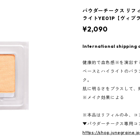
パウダーチークス リフィ
ライトYE01P【ヴィ
¥2,090
International shipping 
健康的で血色感※を演出す
ベースとハイライトのバラ
ク。
肌に明るさをプラスして、
※メイク効果による
※本品はリフィルのみ、コ
▼パウダーチークス専用コ
https://shop.junegraine.j