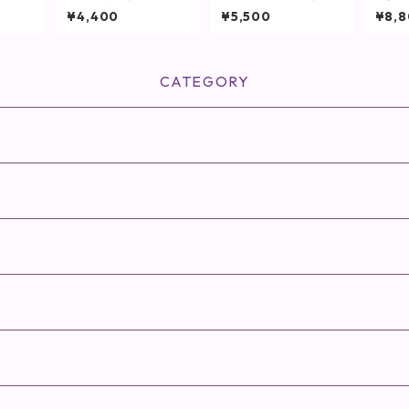
 （トリ
スタル(リフィル)10g
ケアソープ/容量80g
L【ヘ
¥4,400
¥5,500
¥8,
(パフ付き)【ヴィプラ
ンツ】
CATEGORY