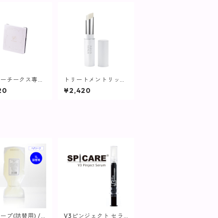
ダーチークス専用
トリートメントリップ
パクトケース【ヴ
【唇の美容液】
20
¥2,420
ランツ】
プ(詰替用) / 1
V3ピンジェクト セラ