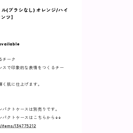
ル(ブラシなし) オレンジ/ハイ
プランツ】
available
るチーク
ンスで印象的な表情をつくるチー
輝く肌に仕上げます。
ンパクトケースは別売りです。
ンパクトケースはこちらから↓↓
p/items/134775212