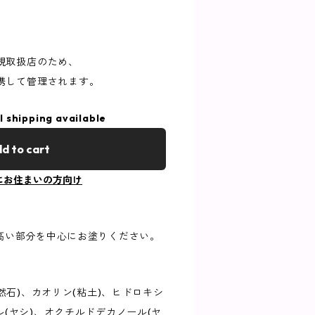
規取扱店のため、
携して管理されます。
l shipping available
d to cart
にお住まいの方向け
高い部分を中心にお塗りください。
然石)、カオリン(粘土)、ヒドロキシ
(ヤシ)、オクチルドデカノール(ヤ