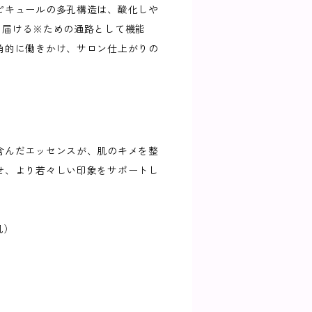
ピキュールの多孔構造は、酸化しや
に届ける※ための通路として機能
角的に働きかけ、サロン仕上がりの
含んだエッセンスが、肌のキメを整
せ、より若々しい印象をサポートし
肌）
）