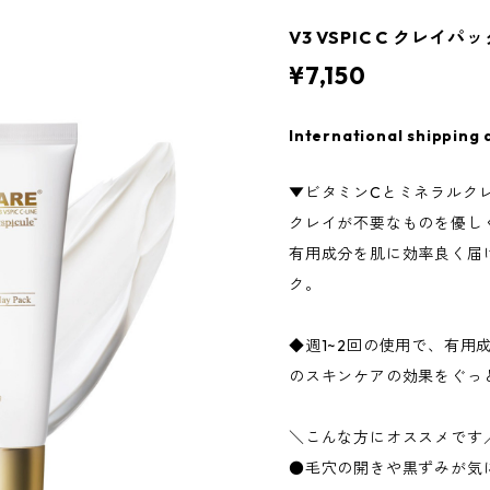
V3 VSPIC C クレイパッ
¥7,150
International shipping 
▼ビタミンCとミネラルク
クレイが不要なものを優しく
有用成分を肌に効率良く届
ク。
◆週1~2回の使用で、有用
のスキンケアの効果をぐっ
＼こんな方にオススメです
●毛穴の開きや黒ずみが気