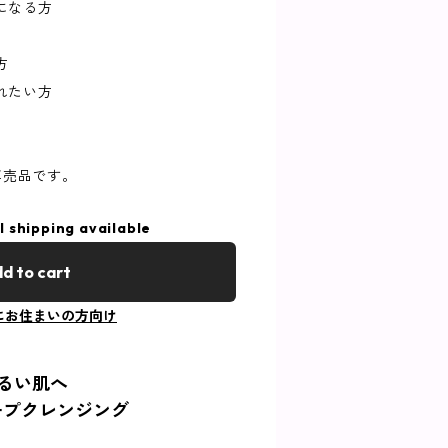
になる方
方
れたい方
ン専売品です。
l shipping available
d to cart
にお住まいの方向け
るい肌へ
ープクレンジング