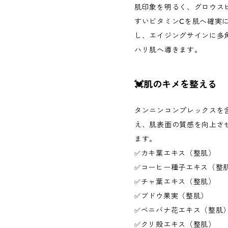
肌印象を明るく、グロウス
すいビタミンCを肌へ確実
し、エイジングサインに多
ハリ肌へ導きます。
💓肌のキメを整える
タンニンコンプレックスを
え、肌表面の質感を向上さ
ます。
✅カキ葉エキス（整肌）
✅コーヒー種子エキス（整
✅チャ葉エキス（整肌）
✅ブドウ果実（整肌）
✅ベニバナ花エキス（整肌
✅クリ殻エキス（整肌）