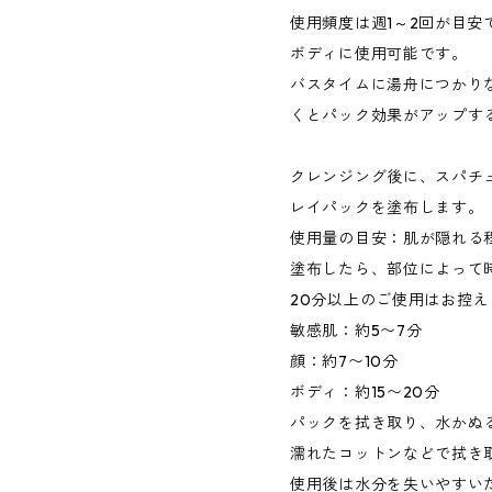
使用頻度は週1～2回が目
ボディに使用可能です。
バスタイムに湯舟につかり
くとパック効果がアップす
クレンジング後に、スパチ
レイパックを塗布します。
使用量の目安：肌が隠れる
塗布したら、部位によって
20分以上のご使用はお控え
敏感肌：約5〜7分
顔：約7〜10分
ボディ：約15〜20分
パックを拭き取り、水かぬ
濡れたコットンなどで拭き
使用後は水分を失いやすい