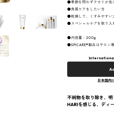
●季節を問わずテカリが気
●角質ケアをしたい方
●乾燥して、くすみやすい
●スペシャルケアを取り入
●内容量：200g
●SPICARE®製品はサロ
Internationa
Ad
日本国内
不純物を取り除き、明
HARIを感じる、ディ