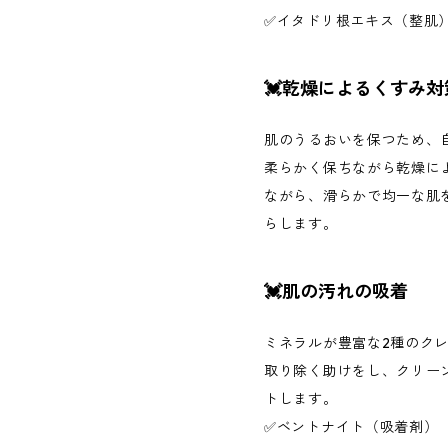
✅イタドリ根エキス（整肌
💓乾燥によるくすみ対
肌のうるおいを保つため、
柔らかく保ちながら乾燥に
ながら、滑らかで均一な肌
らします。
💓肌の汚れの吸着
ミネラルが豊富な2種のク
取り除く助けをし、クリー
トします。
✅ベントナイト（吸着剤）