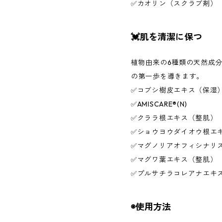
✅カオリン（スクラブ剤）
💓肌を清潔に保つ
植物由来の6種類の天然成
の第一歩を導きます。
✅コブシ樹皮エキス（保湿
✅AMISCARE®(N)
✅クララ根エキス（整肌）
✅ショウヨウダイオウ根エ
✅マグノリアオフィシナリ
✅マグワ葉エキス（整肌）
✅プルサチラコレアナエキ
◉使用方法