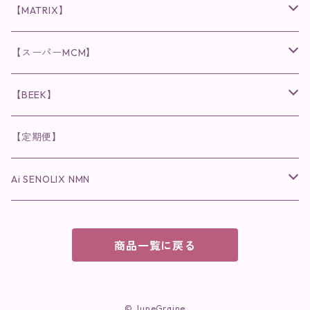
ヘア・ボディケア関連
ディフェンサー
クレンジング・洗顔
クレンジング
クレンジング・洗顔
まつ毛用美容液
◉インナーケア
◉スピケアシリーズ
リップアディクト
スキンケアシリーズ
【MATRIX】
日焼け止め
パウダー
化粧水・乳液
洗顔
化粧水
眉毛用美容液
食品
唇用美容液
◉cocochia
◉V.O.Sシリーズ
ヘアアディクト
美容液
スキンケアシリーズ
【スーパーMCM】
美容液・美容クリーム
チーク
美容液・美容クリーム
化粧水
乳液
まつ毛プロテクター
粒タイプ
ヘナカラー
クレンジング・洗顔
◉美顔器
◉メンズシリーズ
美容液
インナーケア
【BEEK】
パック・マスク
アイメイク
日焼け止め
美容液・美容ジェル
美容クリーム
ボリュームマスカラ
パウダータイプ
ヘアファンデーション
化粧水
クレンジング・洗顔
◉スペシャルケア
◉MESシリーズ
洗顔
インナーケア
【定期便】
保湿ジェル・クリーム
リップカラー
保湿ジェル・クリーム
美容液
ロングマスカラ
ドリンクタイプ
液体洗剤
美容液
化粧水
◉肌悩み
Ai SENOLIX NMN
ラディール
メイク小物
リップ
マスク・パック
アイライナー
消臭・除菌スプレー
パック・マスク(パッチ)
美容液
紫外線トラブル
ヘアケア
美顔器
美顔器
インナーケア
商品一覧に戻る
歯磨きジェル
保湿クリーム
ファンデーション
エイジングトラブル
トラベルセット
UV(日焼け止め）
竹タオル・ガーゼケット
トラベルセット
毛穴
© JuneGraine