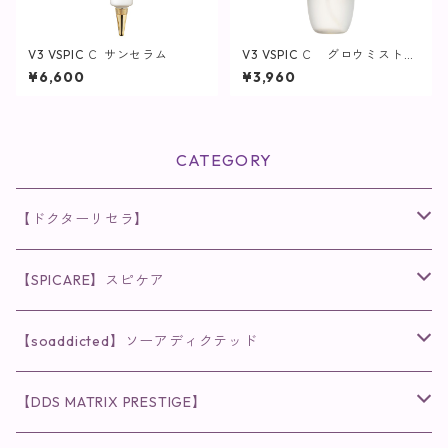
V3 VSPIC Ｃ サンセラム
V3 VSPIC Ｃ グロウミスト
【SPICARE／スピケア】
¥6,600
¥3,960
CATEGORY
【ドクターリセラ】
◉AQUA VENUS
【SPICARE】スピケア
クレンジング・洗顔
◉VI PLANTE
◉V3シリーズ
【soaddicted】ソーアディクテッド
化粧水
リキッド
ファンデーション・ベース
◉ナチュリスティーアクレス
◉V3 VSPIC C Line
ラッシュアディクト
【DDS MATRIX PRESTIGE】