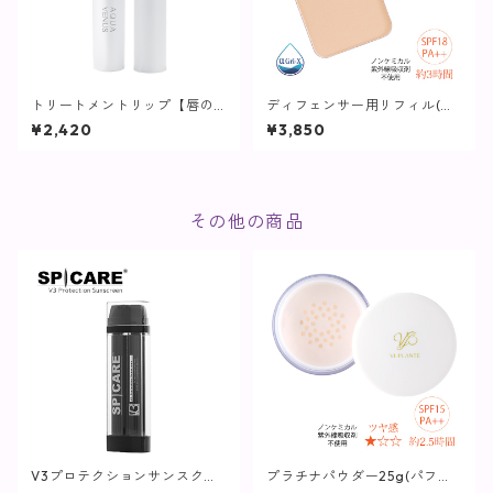
トリートメントリップ【唇の
ディフェンサー用リフィル(パ
美容液】
フ付)ノーマル ナチュラル【ヴ
¥2,420
¥3,850
ィプランツ】
その他の商品
V3プロテクションサンスクリ
プラチナパウダー25g(パフ付
ーン / 45g(日焼け止め)【SPIC
き)【ヴィプランツ】