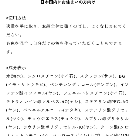
日本国内にお住まいの方向け
◉使用方法
適量を手に取り、お顔全体に薄くのばし、よくなじませてく
ださい。
各色を混合し自分だけの色を作っていただくこともできま
す。
◉成分表示
水(海水)、シクロメチコン(ケイ石)、スクワラン(サメ)、BG
(イモ・サトウキビ)、ペンチレングリコール(デンプン)、イソ
ノナン酸イソノニル(ヤシ)、フェニルトリメチコン(ケイ石)、
テトラオレイン酸ソルベス-40(ヤシ)、ステアリン酸PEG-40
(ヤシ)、ベヘニルアルコール(ナタネ)、ステアリン酸グリセリ
ル(ヤシ)、チョウジエキス(チョウジ)、カプリル酸グリセリル
(ヤシ)、ラウリン酸ポリグリセリル-10(ヤシ)、クエン酸(タピ
オカ・トウモロコシ)、セルロースガム(パルプ)、ケイ酸(Al/M