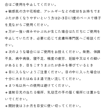
合はご使用を中止してください。
🔹敏感肌の方や花粉症、アレルギーなどの症状をお持ちでま
ぶたが赤くなりやすいという方は2~3日に1度のペースで様子
を見ながらご使用ください。
🔹万が一強い痒みやかぶれが生じた場合はただちにご使用を
中止していただき、必要に応じて皮膚科専門医へご相談くだ
さい。
🔹次のような場合にはご使用をお控えください。発熱、体調
不良、病中病後、寝不足、極度の疲労、妊娠中又はその疑い
があるとき、目をこすりまぶたが赤みを帯びているとき
🔹目に入らないようご注意ください。目の中に入った場合は
十分に水またはぬるま湯で洗い流してください。
🔹まつ毛以外への使用は避けてください。
🔹直射日光の当たる場所、乳幼児の手の届く場所には置かな
いでください。
🔹開封後は３か月を目安に使い切ってください。