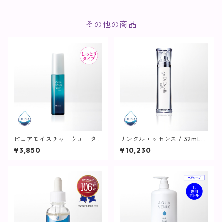
その他の商品
ピュアモイスチャーウォータ
リンクルエッセンス / 32mLリ
ーヴェール / 60mL【化粧水/
フィル+専用ボトル【美容液】
¥3,850
¥10,230
しっとりタイプ】