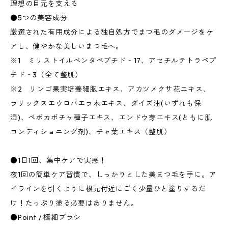
理想の目元を支える
●5つの美容成分
厳選された有用成分による独自処方でまつ毛のダメージをケ
アし、健やかな美しいまつ毛へ。
※1 ミリストイルペンタペプチド‐17、アセチルテトラペプ
チド‐3（全て整肌）
※2 リンゴ果実培養細胞エキス、アカツメクサ花エキス、
ラリックスエウロバエラ木エキス、ダイズ油(いずれも保
湿)、ペポカボチャ種子エキス、エンドウ芽エキス(ともに肌
コンディショニング剤)、チャ葉エキス（整肌）
●1日1回、集中ケアで実感！
夜1回の簡単ケア習慣で、しっかりとした美まつ毛を手に。ア
イラインを引くように根元付近にごく少量ひと塗りするだ
け！たっぷり塗る必要はありません。
●Point / 極細ブラシ