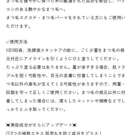
まつ毛を健やかに保つための厳選された成分を配合し、ハリ
コシのある艶やかなまつ毛へ。
まつ毛エクステ・まつ毛パーマをされている方にもご使用い
ただけます。
✅使用方法
1日1回夜、洗顔後スキンケアの前に、ごく少量をまつ毛の根
元付近にアイラインを引くようにひと塗りしてください。
たっぷり塗る必要はありません。量が多すぎる場合、肌トラ
ブルを招く可能性や、目元の皮膚に付着してしまうことでま
つ毛以外の産毛が生えてくる可能性がありますので、用量・
回数を守って正しくご使用ください。まつ毛の根元以外に付
着してしまった場合には、濡らしたコットンや綿棒などでし
っかりとふき取ってください。
💓美容成分がさらにアップデート💓
①7つの植物エキス 肌荒れを防ぐ成分をプラス！