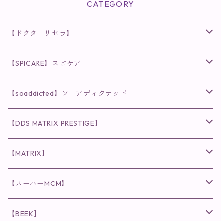
CATEGORY
【ドクターリセラ】
◉AQUA VENUS
【SPICARE】スピケア
クレンジング・洗顔
◉VI PLANTE
◉V3シリーズ
【soaddicted】ソーアディクテッド
化粧水
リキッド
ファンデーション・ベース
◉ナチュリスティーアクレス
◉V3 VSPIC C Line
ラッシュアディクト
【DDS MATRIX PRESTIGE】
ヘア・ボディケア関連
ディフェンサー
クレンジング・洗顔
クレンジング
クレンジング・洗顔
まつ毛用美容液
◉インナーケア
◉スピケアシリーズ
リップアディクト
スキンケアシリーズ
【MATRIX】
日焼け止め
パウダー
化粧水・乳液
洗顔
化粧水
眉毛用美容液
食品
唇用美容液
◉cocochia
◉V.O.Sシリーズ
ヘアアディクト
美容液
スキンケアシリーズ
【スーパーMCM】
美容液・美容クリーム
チーク
美容液・美容クリーム
化粧水
乳液
まつ毛プロテクター
粒タイプ
ヘナカラー
クレンジング・洗顔
◉美顔器
◉メンズシリーズ
美容液
インナーケア
【BEEK】