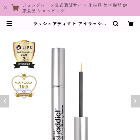
ジュングレーヌ公式通販サイト 化粧品 美容機器 健
康食品 ショッピング
ラッシュアディクト アイラッシュ
コンディショニング セラム アドバ
ンス / 5ml【まつ毛用美容液】 | Ju
neGraine