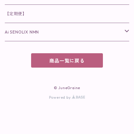
パック・マスク
アイメイク
日焼け止め
美容液・美容ジェル
美容クリーム
ボリュームマスカラ
パウダータイプ
ヘアファンデーション
化粧水
クレンジング・洗顔
◉スペシャルケア
◉MESシリーズ
洗顔
インナーケア
【定期便】
保湿ジェル・クリーム
リップカラー
保湿ジェル・クリーム
美容液
ロングマスカラ
ドリンクタイプ
液体洗剤
美容液
化粧水
◉肌悩み
Ai SENOLIX NMN
ラディール
メイク小物
リップ
マスク・パック
アイライナー
消臭・除菌スプレー
パック・マスク(パッチ)
美容液
紫外線トラブル
ヘアケア
美顔器
美顔器
インナーケア
商品一覧に戻る
歯磨きジェル
保湿クリーム
ファンデーション
エイジングトラブル
トラベルセット
UV(日焼け止め）
竹タオル・ガーゼケット
トラベルセット
毛穴
© JuneGraine
cocochiaお祝いギフトセット(包装あり)
Powered by
オイリートラブル