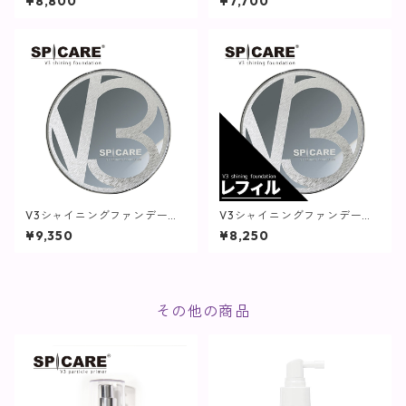
¥8,800
¥7,700
E】
V3シャイニングファンデーシ
V3シャイニングファンデーシ
ョン【SPICARE】
ョン(レフィル)【SPICARE】
¥9,350
¥8,250
その他の商品