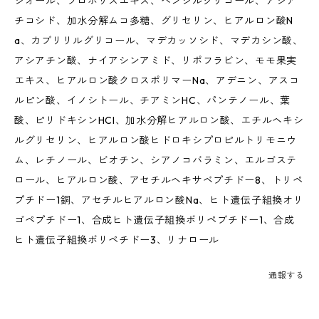
ジオール、プロポリスエキス、ベンジルグリコール、アシア
チコシド、加水分解ムコ多糖、グリセリン、ヒアルロン酸N
a、カブリリルグリコール、マデカッソシド、マデカシン酸、
アシアチン酸、ナイアシンアミド、リポフラビン、モモ果実
エキス、ヒアルロン酸クロスポリマーNa、アデニン、アスコ
ルピン酸、イノシトール、チアミンHC、パンテノール、葉
酸、ピリドキシンHCI、加水分解ヒアルロン酸、エチルヘキシ
ルグリセリン、ヒアルロン酸ヒドロキシプロピルトリモニウ
ム、レチノール、ビオチン、シアノコバラミン、エルゴステ
ロール、ヒアルロン酸、アセチルヘキサベプチドー8、トリペ
プチドー1銅、アセチルヒアルロン酸Na、ヒト遺伝子組換オリ
ゴペプチドー1、合成ヒト遺伝子組換ボリペブチドー1、合成
ヒト遺伝子組換ボリペチドー3、リナロール
通報する