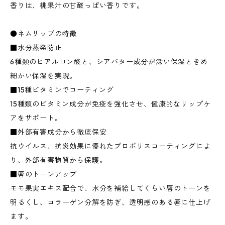
香りは、桃果汁の甘酸っぱい香りです。
●ネムリップの特徴
■水分蒸発防止
6種類のヒアルロン酸と、シアバター成分が深い保湿ときめ
細かい保湿を実現。
■15種ビタミンでコーティング
15種類のビタミン成分が免疫を強化させ、健康的なリップケ
アをサポート。
■外部有害成分から徹底保安
抗ウイルス、抗炎効果に優れたプロポリスコーティングによ
り、外部有害物質から保護。
■唇のトーンアップ
モモ果実エキス配合で、水分を補給してくらい唇のトーンを
明るくし、コラーゲン分解を防ぎ、透明感のある唇に仕上げ
ます。