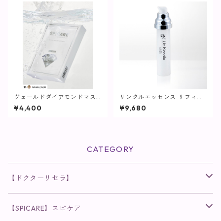
ヴェールドダイアモンドマス
リンクルエッセンス リフィル
ク【SPICARE】
(つけ替え用) / 32mL【美容
¥4,400
¥9,680
液】
CATEGORY
【ドクターリセラ】
◉AQUA VENUS
【SPICARE】スピケア