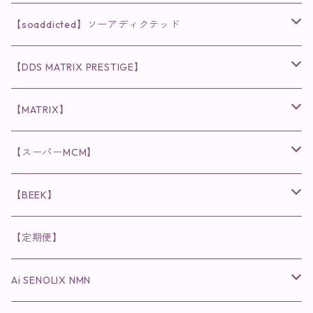
クレンジング・洗顔
◉VI PLANTE
◉V3シリーズ
【soaddicted】ソーアディクテッド
化粧水
リキッド
ファンデーション・ベース
◉ナチュリスティーアクレス
◉V3 VSPIC C Line
ラッシュアディクト
【DDS MATRIX PRESTIGE】
ヘア・ボディケア関連
ディフェンサー
クレンジング・洗顔
クレンジング
クレンジング・洗顔
まつ毛用美容液
◉インナーケア
◉スピケアシリーズ
リップアディクト
スキンケアシリーズ
【MATRIX】
日焼け止め
パウダー
化粧水・乳液
洗顔
化粧水
眉毛用美容液
食品
唇用美容液
◉cocochia
◉V.O.Sシリーズ
ヘアアディクト
美容液
スキンケアシリーズ
【スーパーMCM】
美容液・美容クリーム
チーク
美容液・美容クリーム
化粧水
乳液
まつ毛プロテクター
粒タイプ
ヘナカラー
クレンジング・洗顔
◉美顔器
◉メンズシリーズ
美容液
インナーケア
【BEEK】
パック・マスク
アイメイク
日焼け止め
美容液・美容ジェル
美容クリーム
ボリュームマスカラ
パウダータイプ
ヘアファンデーション
化粧水
クレンジング・洗顔
◉スペシャルケア
◉MESシリーズ
洗顔
インナーケア
【定期便】
保湿ジェル・クリーム
リップカラー
保湿ジェル・クリーム
美容液
ロングマスカラ
ドリンクタイプ
液体洗剤
美容液
化粧水
◉肌悩み
Ai SENOLIX NMN
ラディール
メイク小物
リップ
マスク・パック
アイライナー
消臭・除菌スプレー
パック・マスク(パッチ)