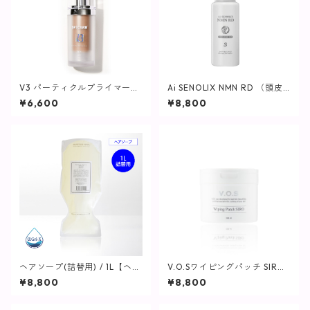
V3 パーティクルプライマー
Ai SENOLIX NMN RD （頭皮
(ライト) / 30ml【SPICARE】
用エッセンス）
¥6,600
¥8,800
ヘアソープ(詰替用) / 1L【ヘ
V.O.Sワイピングパッチ SIRO
ア・ボディ】
(白)230ml(80枚入り)【SPICA
¥8,800
¥8,800
RE】