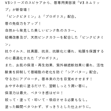
V3シリーズのスピケアから、唇専用美容液「V3 ネムリッ
プ」が新登場！
「ピンクビタミン」と「プロポリス」配合。
唇の免疫力をアップ！
自然から発見した美しいピンク色のカラー。
結構改善及び、天然ピンクカラーを配合した「ピンクビタミ
ン」
抗ウイルス、抗真菌、抗炎、抗酸化に優れ、粘膜を保護する
のに最適化された「プロポリス」
また、お肌の保湿・再生効果、紫外線遮断効果に優れ、活性
酸素を抑制して唇細胞の老化を防ぐ「シアバター」配合。
守る力にアプローチ。唇本来の力を目覚めさせます！
おやすみ前に塗るだけで、翌朝しっとり潤い唇に。
保湿力は最大、ベタつき感はゼロ！
絞って・塗って・叩いて・吸収させる必要もなし。
塗った瞬間ベタつかず、すっきりとした仕上がりに。