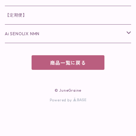
パック・マスク
アイメイク
日焼け止め
美容液・美容ジェル
美容クリーム
ボリュームマスカラ
パウダータイプ
ヘアファンデーション
化粧水
クレンジング・洗顔
◉スペシャルケア
◉MESシリーズ
洗顔
インナーケア
【定期便】
保湿ジェル・クリーム
リップカラー
保湿ジェル・クリーム
美容液
ロングマスカラ
ドリンクタイプ
液体洗剤
美容液
化粧水
◉肌悩み
Ai SENOLIX NMN
ラディール
メイク小物
リップ
マスク・パック
アイライナー
消臭・除菌スプレー
パック・マスク(パッチ)
美容液
紫外線トラブル
ヘアケア
美顔器
美顔器
インナーケア
商品一覧に戻る
歯磨きジェル
保湿クリーム
ファンデーション
エイジングトラブル
トラベルセット
UV(日焼け止め）
竹タオル・ガーゼケット
トラベルセット
毛穴
© JuneGraine
cocochiaお祝いギフトセット(包装あり)
Powered by
オイリートラブル