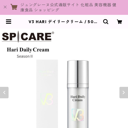
ジュングレーヌ公式通販サイト 化粧品 美容機器 健
康食品 ショッピング
V3 HARI デイリークリーム / 50ml
【SPICARE】 | JuneGraine