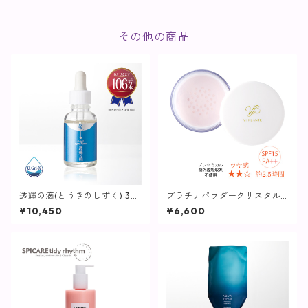
その他の商品
透輝の滴(とうきのしずく) 30
プラチナパウダークリスタル2
mL【美容液】
5g(パフ付き)【ヴィプラン
¥10,450
¥6,600
ツ】