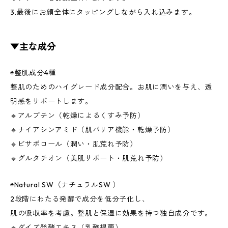
3.最後にお顔全体にタッピングしながら入れ込みます。
▼主な成分
◉整肌成分4種
整肌のためのハイグレード成分配合。お肌に潤いを与え、透
明感をサポートします。
🔹アルブチン（乾燥によるくすみ予防）
🔹ナイアシンアミド（肌バリア機能・乾燥予防）
🔹ビサボロール（潤い・肌荒れ予防）
🔹グルタチオン（美肌サポート・肌荒れ予防）
◉Natural SW（ナチュラルSW ）
2段階にわたる発酵で成分を低分子化し、
肌の吸収率を考慮。整肌と保湿に効果を持つ独自成分です。
🔹ダイズ発酵エキス（乳酸桿菌）