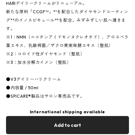
HARIデイリークリームがリニューアル。
新たな原料「CCGF™」*¹を配合したダイヤモンドコーティン
グ*²のイノスピキュール*³を配合。みずみずしい肌へ導きま
す。
※1：NMN（ニコチンアミドモノヌクレオチド）、アロエベラ
葉エキス、乳酸桿菌／ザクロ果実発酵エキス（整肌）
※2：コロイド性ダイヤモンド（整肌）
※3：加水分解カイメン（整肌）
●V3デイリーハリクリーム
●内容量 / 50ml
●SPICARE®製品はサロン専売品です。
International shipping available
Add to cart