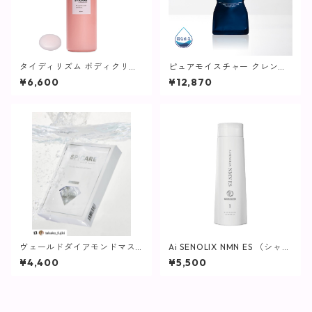
タイディリズム ボディクリー
ピュアモイスチャー クレンジ
ム / 500ml【SPICARE】
ング (詰替え) / 500g【クレン
¥6,600
¥12,870
ジング】
ヴェールドダイアモンドマス
Ai SENOLIX NMN ES （シャン
ク【SPICARE】
プー）
¥4,400
¥5,500