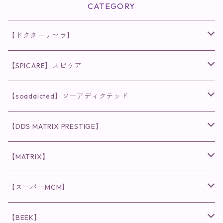
CATEGORY
【ドクターリセラ】
◉AQUA VENUS
【SPICARE】スピケア
クレンジング・洗顔
◉VI PLANTE
◉V3シリーズ
【soaddicted】ソーアディクテッド
化粧水
リキッド
ファンデーション・ベース
◉ナチュリスティーアクレス
◉V3 VSPIC C Line
ラッシュアディクト
【DDS MATRIX PRESTIGE】
ヘア・ボディケア関連
ディフェンサー
クレンジング・洗顔
クレンジング
クレンジング・洗顔
まつ毛用美容液
◉インナーケア
◉スピケアシリーズ
リップアディクト
スキンケアシリーズ
【MATRIX】
日焼け止め
パウダー
化粧水・乳液
洗顔
化粧水
眉毛用美容液
食品
唇用美容液
◉cocochia
◉V.O.Sシリーズ
ヘアアディクト
美容液
スキンケアシリーズ
【スーパーMCM】
美容液・美容クリーム
チーク
美容液・美容クリーム
化粧水
乳液
まつ毛プロテクター
粒タイプ
ヘナカラー
クレンジング・洗顔
◉美顔器
◉メンズシリーズ
美容液
インナーケア
【BEEK】