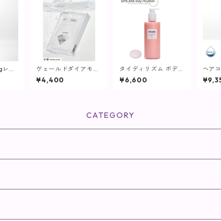
2gレフ
ヴェールドダイアモン
タイディリズム ボディ
ヘア
)【保
ドマスク【SPICARE】
クリーム / 500ml【S
(詰替用
¥4,400
¥6,600
¥9,3
PICARE】
ボデ
CATEGORY