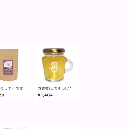
のしずく 紫菊芋
万花蜜(はちみつ) / 12
ス 50g【食品】
0g【食品】
20
¥1,404