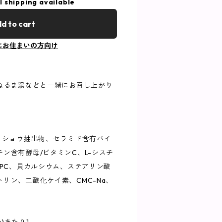
l shipping available
d to cart
にお住まいの方向け
はぬるま湯などと一緒にお召し上がり
コショウ抽出物、セラミド含有パイ
ン含有酵母/ビタミンC、L-シスチ
HPC、貝カルシウム、ステアリン酸
リン、二酸化ケイ素、CMC-Na、