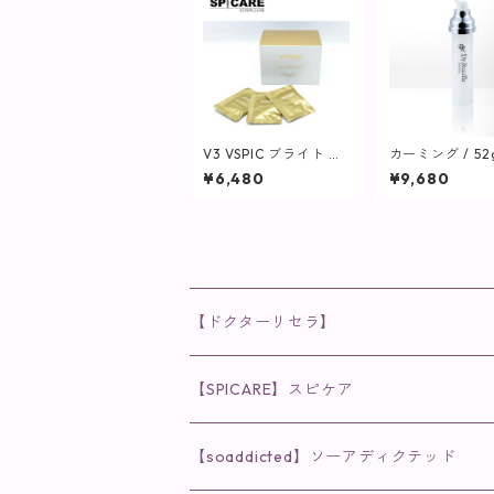
V3 VSPIC ブライト デ
カーミング / 5
リバリー C / 30包(1袋
ィル(つけ替え用
¥6,480
¥9,680
2粒)【SPICARE】
湿クリーム】
【ドクターリセラ】
◉AQUA VENUS
【SPICARE】スピケア
クレンジング・洗顔
◉VI PLANTE
◉V3シリーズ
【soaddicted】ソーアディクテッド