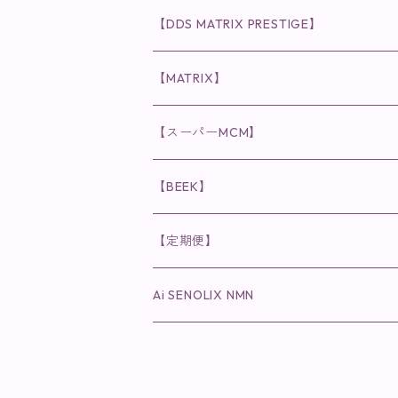
化粧水
リキッド
ファンデーション・ベース
◉ナチュリスティーアクレス
◉V3 VSPIC C Line
ラッシュアディクト
【DDS MATRIX PRESTIGE】
ヘア・ボディケア関連
ディフェンサー
クレンジング・洗顔
クレンジング
クレンジング・洗顔
まつ毛用美容液
◉インナーケア
◉スピケアシリーズ
リップアディクト
スキンケアシリーズ
【MATRIX】
日焼け止め
パウダー
化粧水・乳液
洗顔
化粧水
眉毛用美容液
食品
唇用美容液
◉cocochia
◉V.O.Sシリーズ
ヘアアディクト
美容液
スキンケアシリーズ
【スーパーMCM】
美容液・美容クリーム
チーク
美容液・美容クリーム
化粧水
乳液
まつ毛プロテクター
粒タイプ
ヘナカラー
クレンジング・洗顔
◉美顔器
◉メンズシリーズ
美容液
インナーケア
【BEEK】
パック・マスク
アイメイク
日焼け止め
美容液・美容ジェル
美容クリーム
ボリュームマスカラ
パウダータイプ
ヘアファンデーション
化粧水
クレンジング・洗顔
◉スペシャルケア
◉MESシリーズ
洗顔
インナーケア
【定期便】
保湿ジェル・クリーム
リップカラー
保湿ジェル・クリーム
美容液
ロングマスカラ
ドリンクタイプ
液体洗剤
美容液
化粧水
◉肌悩み
Ai SENOLIX NMN
ラディール
メイク小物
リップ
マスク・パック
アイライナー
消臭・除菌スプレー
パック・マスク(パッチ)
美容液
紫外線トラブル
ヘアケア
美顔器
美顔器
インナーケア
歯磨きジェル
保湿クリーム
ファンデーション
エイジングトラブル