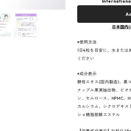
Internationa
Ad
日本国内
◉使用方法
1日4粒を目安に、水また
ください
◉成分表示
酵母エキス(国内製造)、黒
ナップル果実抽出物、ビオチ
ン、セルロース、HPMC、
カルシウム、シクロデキスト
ショ糖脂肪酸エステル