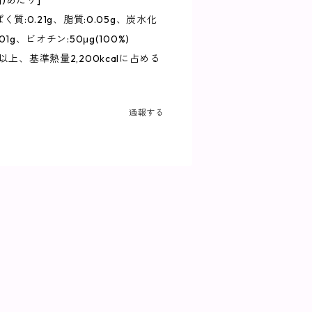
g)あたり]
ぱく質:0.21g、脂質:0.05g、炭水化
01g、ビオチン:50μg(100%)
上、基準熱量2,200kcalに占める
通報する