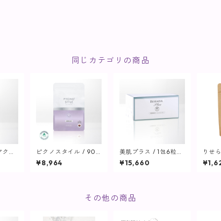
同じカテゴリの商品
アクネ)
ピクノスタイル / 90
美肌プラス / 1包6粒×3
りせら
ナーケ
粒【インナーケア】
0包【インナーケア】
チップ
¥8,964
¥15,660
¥1,6
その他の商品