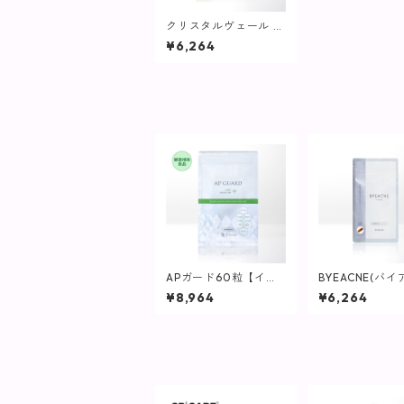
クリスタルヴェール /
120粒【インナーケ
¥6,264
ア】
APガード60粒【イン
BYEACNE(バイ
ナーケア】
/ 180粒【イン
¥8,964
¥6,264
ア】