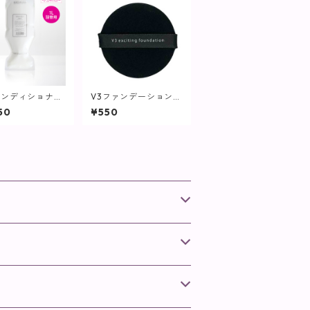
コンディショナー
V3ファンデーション専
) / 1L【ヘア・
用パフ【SPICARE】
50
¥550
ィ】