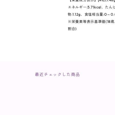
【栄養成分表示】[4粒(1.48
エネルギー:5.71kcal、たん
物:1.12g、食塩相当量:0～0.
※栄養素等表示基準値(18歳以
割合)
最近チェックした商品