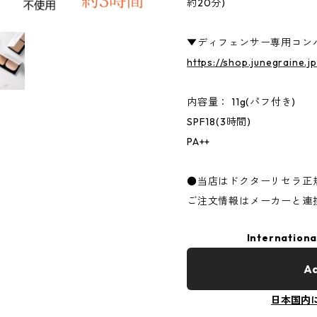
約20分)
▼ディフェンサー専用コン
https://shop.junegraine.
内容量： 11g(パフ付き)
SPF18(3時間)
PA++
●当店はドクターリセラ正
ご注文情報はメーカーと連
Internationa
Ad
日本国内