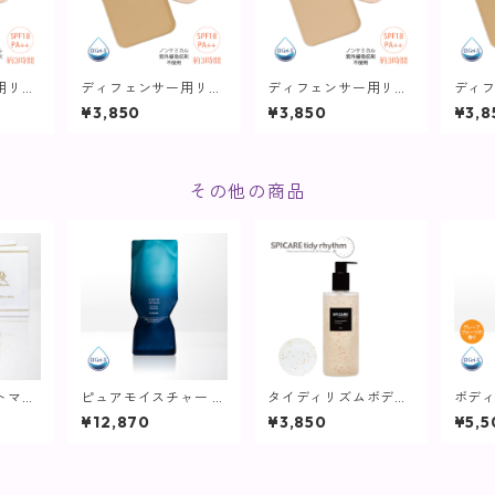
用リフ
ディフェンサー用リフ
ディフェンサー用リフ
ディ
ーマル
ィル(パフ付)ノーマル
ィル(パフ付)しっとり
ィル(
¥3,850
¥3,850
¥3,8
プラン
オークル【ヴィプラン
ベージュ【ヴィプラン
オー
ツ】
ツ】
ツ】
その他の商品
トマス
ピュアモイスチャー ク
タイディリズムボディ
ボディ
クパッ
レンジング (詰替え) /
ウォッシュ / 500ml
mL【
¥12,870
¥3,850
¥5,5
500g【クレンジン
【SPICARE】
グ】