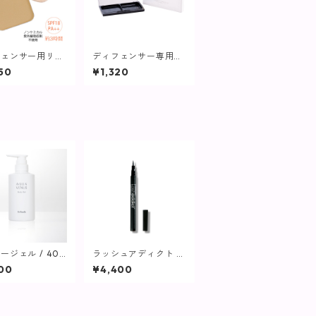
フェンサー用リフ
ディフェンサー専用コ
パフ付)しっとり
ンパクトケース(容器
50
¥1,320
クル【ヴィプラン
のみ)【ヴィプラン
ツ】
ージェル / 400
ラッシュアディクト ラ
保湿ジェル】
シャス ラッシュ ライ
00
¥4,400
ナー / 1ml【アイライ
ナー】