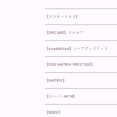
【ドクターリセラ】
◉AQUA VENUS
【SPICARE】スピケア
クレンジング・洗顔
◉VI PLANTE
◉V3シリーズ
【soaddicted】ソーアディクテッド
化粧水
リキッド
ファンデーション・ベース
◉ナチュリスティーアクレス
◉V3 VSPIC C Line
ラッシュアディクト
【DDS MATRIX PRESTIGE】
ヘア・ボディケア関連
ディフェンサー
クレンジング・洗顔
クレンジング
クレンジング・洗顔
まつ毛用美容液
◉インナーケア
◉スピケアシリーズ
リップアディクト
スキンケアシリーズ
【MATRIX】
日焼け止め
パウダー
化粧水・乳液
洗顔
化粧水
眉毛用美容液
食品
唇用美容液
◉cocochia
◉V.O.Sシリーズ
ヘアアディクト
美容液
スキンケアシリーズ
【スーパーMCM】
美容液・美容クリーム
チーク
美容液・美容クリーム
化粧水
乳液
まつ毛プロテクター
粒タイプ
ヘナカラー
クレンジング・洗顔
◉美顔器
◉メンズシリーズ
美容液
インナーケア
【BEEK】