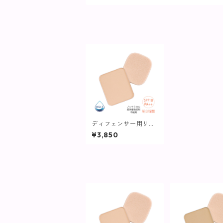
ディフェンサー用リフ
ィル(パフ付)しっとり
¥3,850
ナチュラル【ヴィプラ
ンツ】