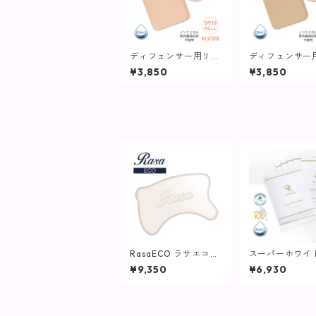
ディフェンサー用リフ
ディフェンサー
ィル(パフ付)ノーマル
ィル(パフ付)ノ
¥3,850
¥3,850
ナチュラル【ヴィプラ
ベージュ【ヴィ
ンツ】
ツ】
RasaECO ラサエコー
スーパーホワイ
【SPICARE】
ク5枚入【マス
¥9,350
¥6,930
ク】