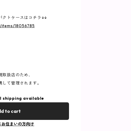
パクトケースはコチラ↓↓
jp/items/18056785
規取扱店のため、
携して管理されます。
l shipping available
d to cart
にお住まいの方向け