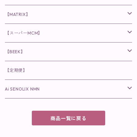
ヘア・ボディケア関連
ディフェンサー
クレンジング・洗顔
クレンジング
クレンジング・洗顔
まつ毛用美容液
◉インナーケア
◉スピケアシリーズ
リップアディクト
スキンケアシリーズ
【MATRIX】
日焼け止め
パウダー
化粧水・乳液
洗顔
化粧水
眉毛用美容液
食品
唇用美容液
◉cocochia
◉V.O.Sシリーズ
ヘアアディクト
美容液
スキンケアシリーズ
【スーパーMCM】
美容液・美容クリーム
チーク
美容液・美容クリーム
化粧水
乳液
まつ毛プロテクター
粒タイプ
ヘナカラー
クレンジング・洗顔
◉美顔器
◉メンズシリーズ
美容液
インナーケア
【BEEK】
パック・マスク
アイメイク
日焼け止め
美容液・美容ジェル
美容クリーム
ボリュームマスカラ
パウダータイプ
ヘアファンデーション
化粧水
クレンジング・洗顔
◉スペシャルケア
◉MESシリーズ
洗顔
インナーケア
【定期便】
保湿ジェル・クリーム
リップカラー
保湿ジェル・クリーム
美容液
ロングマスカラ
ドリンクタイプ
液体洗剤
美容液
化粧水
◉肌悩み
Ai SENOLIX NMN
ラディール
メイク小物
リップ
マスク・パック
アイライナー
消臭・除菌スプレー
パック・マスク(パッチ)
美容液
紫外線トラブル
ヘアケア
美顔器
美顔器
インナーケア
商品一覧に戻る
歯磨きジェル
保湿クリーム
ファンデーション
エイジングトラブル
トラベルセット
UV(日焼け止め）