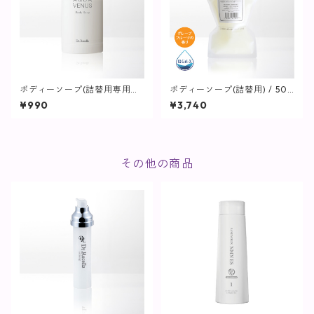
ボディーソープ(詰替用専用ボ
ボディーソープ(詰替用) / 500
トル) / 500ｍL用【ヘア・ボ
mL【ヘア・ボディ】
¥990
¥3,740
ディ】
その他の商品