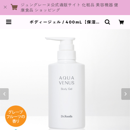
ジュングレーヌ公式通販サイト 化粧品 美容機器 健
康食品 ショッピング
ボディージェル / 400mL【保湿ジ
ェル】 | JuneGraine