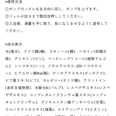
◉使用方法
①ポンプのノズルを左方向に回し、ポンプを上げます。
②ジェルが出るまで数回空押ししてください。
③入浴後、適量を手に取り、肌になじませるように塗布して
ください。
◉成分表示
水(海水)、ブドウ糖(糖)、エタノール(糖)、ベタイン(砂糖大
根)、グリセリン(ヤシ)、ペンチレングリコール(植物でんぷ
ん)、シソエキス(シソ)、メチルグルセス-20(トウモロコ
シ)、ヒアルロン酸Na(鶏)、ゲンチアナエキス(ゲンチアナ)、
ビワ葉エキス(ビワ)、カルボマー(オリゴ糖)、アラントイン
(多年生植物根)、水酸化K(パルプ)、レスペデザエキス(レスペ
デザエキス)、コンブレタムミクランサム葉エキス(コンブレ
タムミクランサム)、グリチルリチン酸アンモニウム(甘草)、
ウルバラクツカエキス(海藻)、ナイアシンアミド(ビタミン)、