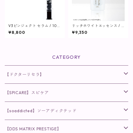
V3ピンジェクト セラム / 10m
リッチホワイトエッセンス / 3
l【SPICARE】
0mL【美容液】
¥8,800
¥9,350
CATEGORY
【ドクターリセラ】
◉AQUA VENUS
【SPICARE】スピケア
クレンジング・洗顔
◉VI PLANTE
◉V3シリーズ
【soaddicted】ソーアディクテッド
化粧水
リキッド
ファンデーション・ベース
◉ナチュリスティーアクレス
◉V3 VSPIC C Line
ラッシュアディクト
【DDS MATRIX PRESTIGE】