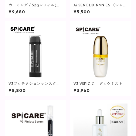
カーミング / 52gレフィル(つ
Ai SENOLIX NMN ES （シャン
け替え用)【保湿クリーム】
プー）
¥9,680
¥5,500
V3プロテクションサンスクリ
V3 VSPIC Ｃ グロウミスト
ーン / 45g(日焼け止め)【SPIC
【SPICARE／スピケア】
¥8,800
¥3,960
ARE】