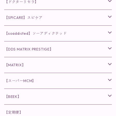
【ドクターリセラ】
◉AQUA VENUS
【SPICARE】スピケア
クレンジング・洗顔
◉VI PLANTE
◉V3シリーズ
【soaddicted】ソーアディクテッド
化粧水
リキッド
ファンデーション・ベース
◉ナチュリスティーアクレス
◉V3 VSPIC C Line
ラッシュアディクト
【DDS MATRIX PRESTIGE】
ヘア・ボディケア関連
ディフェンサー
クレンジング・洗顔
クレンジング
クレンジング・洗顔
まつ毛用美容液
◉インナーケア
◉スピケアシリーズ
リップアディクト
スキンケアシリーズ
【MATRIX】
日焼け止め
パウダー
化粧水・乳液
洗顔
化粧水
眉毛用美容液
食品
唇用美容液
◉cocochia
◉V.O.Sシリーズ
ヘアアディクト
美容液
スキンケアシリーズ
【スーパーMCM】
美容液・美容クリーム
チーク
美容液・美容クリーム
化粧水
乳液
まつ毛プロテクター
粒タイプ
ヘナカラー
クレンジング・洗顔
◉美顔器
◉メンズシリーズ
美容液
インナーケア
【BEEK】
パック・マスク
アイメイク
日焼け止め
美容液・美容ジェル
美容クリーム
ボリュームマスカラ
パウダータイプ
ヘアファンデーション
化粧水
クレンジング・洗顔
◉スペシャルケア
◉MESシリーズ
洗顔
インナーケア
【定期便】