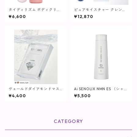
タイディリズム ボディクリー
ピュアモイスチャー クレンジ
ム / 500ml【SPICARE】
ング (詰替え) / 500g【クレン
¥6,600
¥12,870
ジング】
ヴェールドダイアモンドマス
Ai SENOLIX NMN ES （シャン
ク【SPICARE】
プー）
¥4,400
¥5,500
CATEGORY