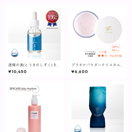
透輝の滴(とうきのしずく) 30
プラチナパウダークリスタル2
mL【美容液】
5g(パフ付き)【ヴィプラン
¥10,450
¥6,600
ツ】