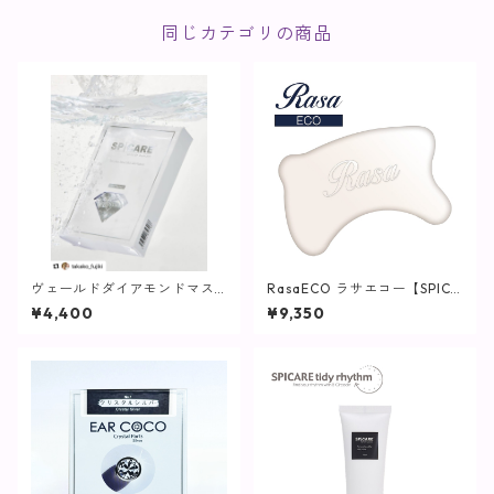
同じカテゴリの商品
ヴェールドダイアモンドマス
RasaECO ラサエコー【SPICA
ク【SPICARE】
RE】
¥4,400
¥9,350