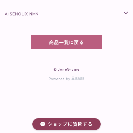
保湿ジェル・クリーム
リップカラー
保湿ジェル・クリーム
美容液
ロングマスカラ
ドリンクタイプ
液体洗剤
美容液
化粧水
◉肌悩み
Ai SENOLIX NMN
ラディール
メイク小物
リップ
マスク・パック
アイライナー
消臭・除菌スプレー
パック・マスク(パッチ)
美容液
紫外線トラブル
ヘアケア
美顔器
美顔器
インナーケア
商品一覧に戻る
歯磨きジェル
保湿クリーム
ファンデーション
エイジングトラブル
トラベルセット
UV(日焼け止め）
竹タオル・ガーゼケット
トラベルセット
毛穴
© JuneGraine
cocochiaお祝いギフトセット(包装あり)
Powered by
オイリートラブル
ショップに質問する