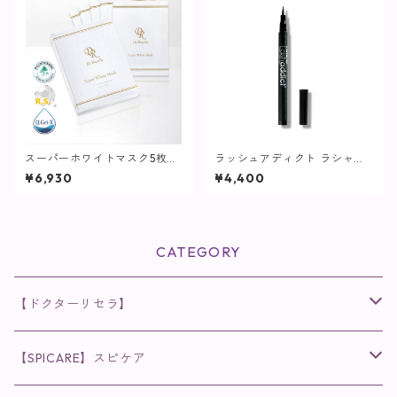
スーパーホワイトマスク5枚入
ラッシュアディクト ラシャス
【マスクパック】
ラッシュ ライナー / 1ml【ア
¥6,930
¥4,400
イライナー】
CATEGORY
【ドクターリセラ】
◉AQUA VENUS
【SPICARE】スピケア