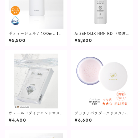
ボディージェル / 400mL【保
Ai SENOLIX NMN RD （頭皮
湿ジェル】
用エッセンス）
¥5,500
¥8,800
ヴェールドダイアモンドマス
プラチナパウダークリスタル2
ク【SPICARE】
5g(パフ付き)【ヴィプラン
¥4,400
¥6,600
ツ】