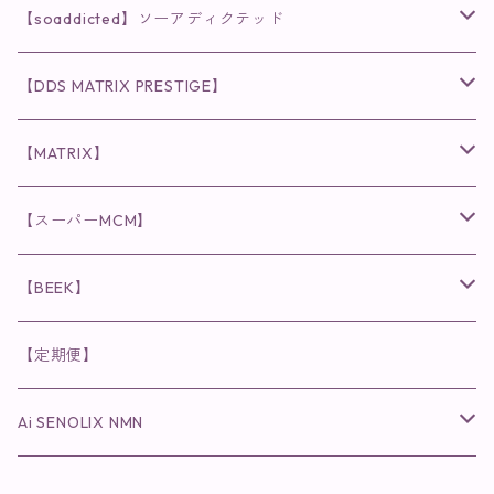
クレンジング・洗顔
◉VI PLANTE
◉V3シリーズ
【soaddicted】ソーアディクテッド
化粧水
リキッド
ファンデーション・ベース
◉ナチュリスティーアクレス
◉V3 VSPIC C Line
ラッシュアディクト
【DDS MATRIX PRESTIGE】
ヘア・ボディケア関連
ディフェンサー
クレンジング・洗顔
クレンジング
クレンジング・洗顔
まつ毛用美容液
◉インナーケア
◉スピケアシリーズ
リップアディクト
スキンケアシリーズ
【MATRIX】
日焼け止め
パウダー
化粧水・乳液
洗顔
化粧水
眉毛用美容液
食品
唇用美容液
◉cocochia
◉V.O.Sシリーズ
ヘアアディクト
美容液
スキンケアシリーズ
【スーパーMCM】
美容液・美容クリーム
チーク
美容液・美容クリーム
化粧水
乳液
まつ毛プロテクター
粒タイプ
ヘナカラー
クレンジング・洗顔
◉美顔器
◉メンズシリーズ
美容液
インナーケア
【BEEK】
パック・マスク
アイメイク
日焼け止め
美容液・美容ジェル
美容クリーム
ボリュームマスカラ
パウダータイプ
ヘアファンデーション
化粧水
クレンジング・洗顔
◉スペシャルケア
◉MESシリーズ
洗顔
インナーケア
【定期便】
保湿ジェル・クリーム
リップカラー
保湿ジェル・クリーム
美容液
ロングマスカラ
ドリンクタイプ
液体洗剤
美容液
化粧水
◉肌悩み
Ai SENOLIX NMN
ラディール
メイク小物
リップ
マスク・パック
アイライナー
消臭・除菌スプレー
パック・マスク(パッチ)
美容液
紫外線トラブル
ヘアケア