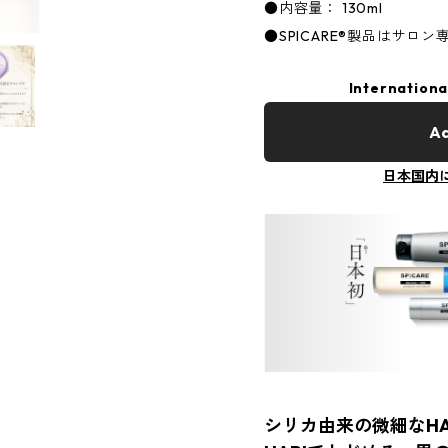
●内容量： 130ml
●SPICARE®製品はサロ
Internationa
Ad
日本国内
シリカ由来の微細なH