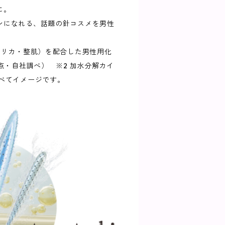
に。
ンになれる、話題の針コスメを男性
シリカ・整肌）を配合した男性用化
時点・自社調べ） ※2 加水分解カイ
すべてイメージです。