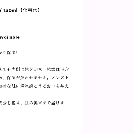
ー / 130ml【化粧水】
available
り保湿!
えても内側は乾きがち。乾燥は毛穴
め、保湿が欠かせません。メンズト
敏感な肌に清涼感とうるおいを与え
成分を抱え、肌の奥※まで届けま