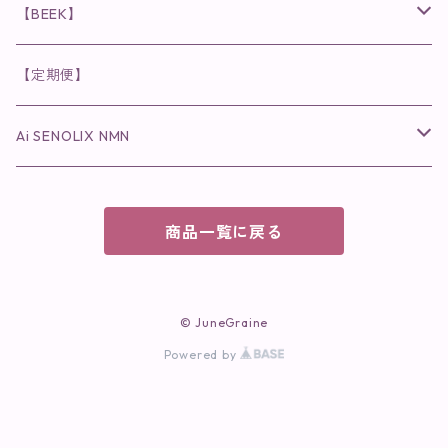
化粧水
乳液
まつ毛プロテクター
粒タイプ
ヘナカラー
クレンジング・洗顔
◉美顔器
◉メンズシリーズ
美容液
インナーケア
【BEEK】
パック・マスク
アイメイク
日焼け止め
美容液・美容ジェル
美容クリーム
ボリュームマスカラ
パウダータイプ
ヘアファンデーション
化粧水
クレンジング・洗顔
◉スペシャルケア
◉MESシリーズ
洗顔
インナーケア
【定期便】
保湿ジェル・クリーム
リップカラー
保湿ジェル・クリーム
美容液
ロングマスカラ
ドリンクタイプ
液体洗剤
美容液
化粧水
◉肌悩み
Ai SENOLIX NMN
ラディール
メイク小物
リップ
マスク・パック
アイライナー
消臭・除菌スプレー
パック・マスク(パッチ)
美容液
紫外線トラブル
ヘアケア
美顔器
美顔器
インナーケア
商品一覧に戻る
歯磨きジェル
保湿クリーム
ファンデーション
エイジングトラブル
トラベルセット
UV(日焼け止め）
竹タオル・ガーゼケット
トラベルセット
毛穴
© JuneGraine
cocochiaお祝いギフトセット(包装あり)
Powered by
オイリートラブル