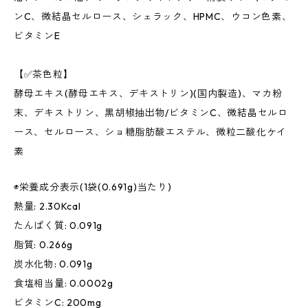
ンC、微結晶セルロース、シェラック、HPMC、ウコン色素、
ビタミンE
【✅茶色粒】
酵母エキス(酵母エキス、デキストリン)(国内製造)、マカ粉
末、デキストリン、黒胡椒抽出物/ビタミンC、微結晶セルロ
ース、セルロース、ショ糖脂肪酸エステル、微粒二酸化ケイ
素
◉栄養成分表示(1袋(0.691g)当たり)
熱量: 2.30Kcal
たんぱく質: 0.091g
脂質: 0.266g
炭水化物: 0.091g
食塩相当量: 0.0002g
ビタミンC: 200mg