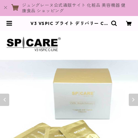
ジュングレーヌ公式通販サイト 化粧品 美容機器 健
康食品 ショッピング
V3 VSPIC ブライト デリバリー C /
30包(1袋2粒)【SPICARE】 | June
Graine