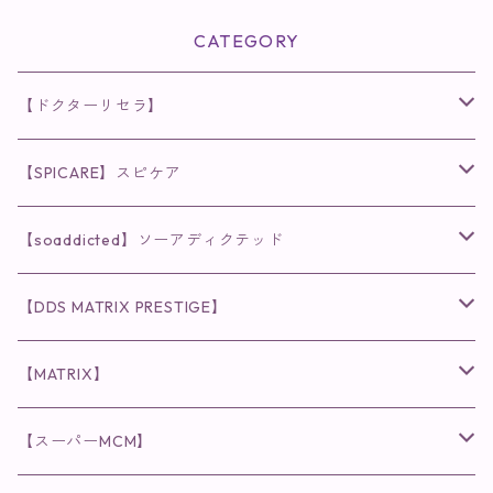
CATEGORY
【ドクターリセラ】
◉AQUA VENUS
【SPICARE】スピケア
クレンジング・洗顔
◉VI PLANTE
◉V3シリーズ
【soaddicted】ソーアディクテッド
化粧水
リキッド
ファンデーション・ベース
◉ナチュリスティーアクレス
◉V3 VSPIC C Line
ラッシュアディクト
【DDS MATRIX PRESTIGE】
ヘア・ボディケア関連
ディフェンサー
クレンジング・洗顔
クレンジング
クレンジング・洗顔
まつ毛用美容液
◉インナーケア
◉スピケアシリーズ
リップアディクト
スキンケアシリーズ
【MATRIX】
日焼け止め
パウダー
化粧水・乳液
洗顔
化粧水
眉毛用美容液
食品
唇用美容液
◉cocochia
◉V.O.Sシリーズ
ヘアアディクト
美容液
スキンケアシリーズ
【スーパーMCM】
美容液・美容クリーム
チーク
美容液・美容クリーム