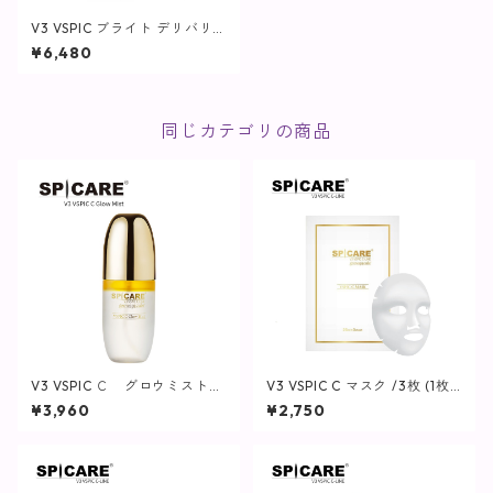
V3 VSPIC ブライト デリバリ
ー C / 30包(1袋2粒)【SPICAR
¥6,480
E】
同じカテゴリの商品
V3 VSPIC Ｃ グロウミスト
V3 VSPIC C マスク /3枚 (1枚2
【SPICARE／スピケア】
5ml)【SPICARE】
¥3,960
¥2,750