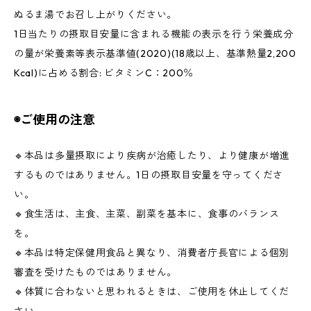
ぬるま湯でお召し上がりください。
1日当たりの摂取目安量に含まれる機能の表示を行う栄養成分
の量が栄養素等表示基準値(2020)(18歳以上、基準熱量2,200
Kcal)に占める割合: ビタミンC：200％
◉ご使用の注意
🔹本品は多量摂取により疾病が治癒したり、より健康が増進
するものではありません。1日の摂取目安量を守ってくださ
い。
🔹食生活は、主食、主菜、副菜を基本に、食事のバランス
を。
🔹本品は特定保健用食品と異なり、消費者庁長官による個別
審査を受けたものではありません。
🔹体質に合わないと思われるときは、ご使用を休止してくだ