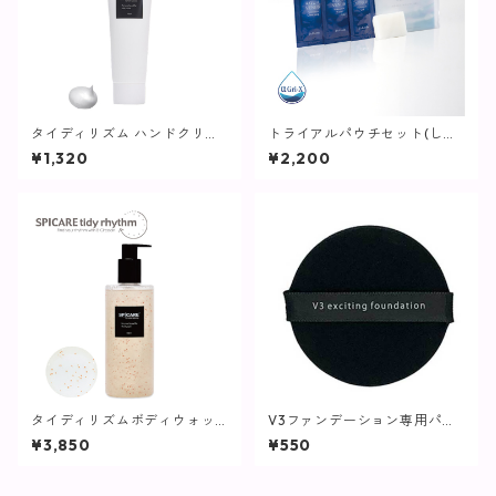
タイディリズム ハンドクリー
トライアルパウチセット(しっ
ム / 75ml【SPICARE】
とりタイプ)【化粧水】
¥1,320
¥2,200
タイディリズムボディウォッ
V3ファンデーション専用パフ
シュ / 500ml【SPICARE】
【SPICARE】
¥3,850
¥550