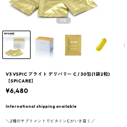
1
/6
V3 VSPIC ブライト デリバリー C / 30包(1袋2粒)
【SPICARE】
¥6,480
International shipping available
＼2種のサプリメントでビタミンCがいき届く／