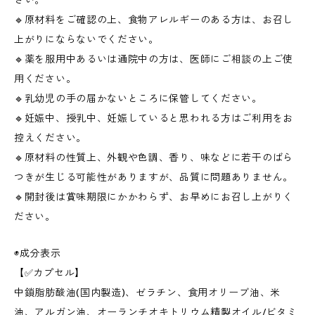
さい。
🔹原材料をご確認の上、食物アレルギーのある方は、お召し
上がりにならないでください。
🔹薬を服用中あるいは通院中の方は、医師にご相談の上ご使
用ください。
🔹乳幼児の手の届かないところに保管してください。
🔹妊娠中、授乳中、妊娠していると思われる方はご利用をお
控えください。
🔹原材料の性質上、外観や色調、香り、味などに若干のばら
つきが生じる可能性がありますが、品質に問題ありません。
🔹開封後は賞味期限にかかわらず、お早めにお召し上がりく
ださい。
◉成分表示
【✅カプセル】
中鎖脂肪酸油(国内製造)、ゼラチン、食用オリーブ油、米
油、アルガン油、オーランチオキトリウム精製オイル/ビタミ