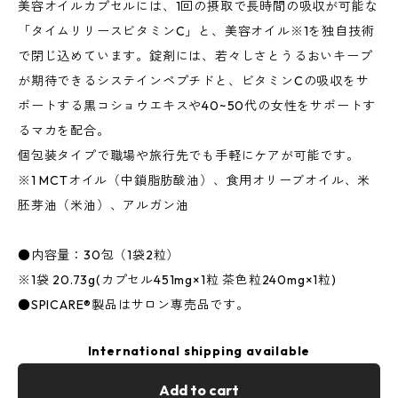
美容オイルカプセルには、1回の摂取で長時間の吸収が可能な
「タイムリリースビタミンC」と、美容オイル※1を独自技術
で閉じ込めています。錠剤には、若々しさとうるおいキープ
が期待できるシステインペプチドと、ビタミンCの吸収をサ
ポートする黒コショウエキスや40~50代の女性をサポートす
るマカを配合。
個包装タイプで職場や旅行先でも手軽にケアが可能です。
※1 MCTオイル（中鎖脂肪酸油）、食用オリーブオイル、米
胚芽油（米油）、アルガン油
●内容量：30包（1袋2粒）
※1袋 20.73g(カプセル451mg×1粒 茶色粒240mg×1粒)
●SPICARE®製品はサロン専売品です。
International shipping available
Add to cart