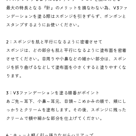
最大の特長となる『針』のメリットを損なわない為、V3ファ
ンデーションを塗る際はスポンジを引きずらず、ポンポンと
スタンプするようにお使いください。
2：スポンジを肌と平行になるように密着させて
スポンジは、どの部分も肌と平行になるように塗布面を密着
させてください。目周りや小鼻などの細かい部分は、スポン
ジを折り曲げるなどして塗布面を小さくすると塗りやすくな
ります。
3：V3ファンデーションを塗る順番がポイント
あご先～耳下、小鼻～耳元、目頭～こめかみの順で、頬にし
っかりとクリームを塗布します。その後、スポンジに残った
クリームで額や細かな部分を仕上げてください。
4：キュッと軽く引っ張りながらハリアップ