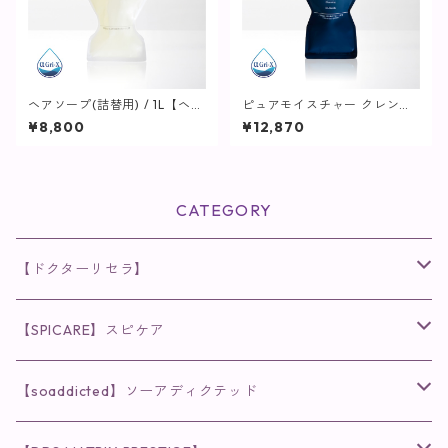
ヘアソープ(詰替用) / 1L【ヘ
ピュアモイスチャー クレンジ
ア・ボディ】
ング (詰替え) / 500g【クレン
¥8,800
¥12,870
ジング】
CATEGORY
【ドクターリセラ】
◉AQUA VENUS
【SPICARE】スピケア
クレンジング・洗顔
◉VI PLANTE
◉V3シリーズ
【soaddicted】ソーアディクテッド
化粧水
リキッド
ファンデーション・ベース