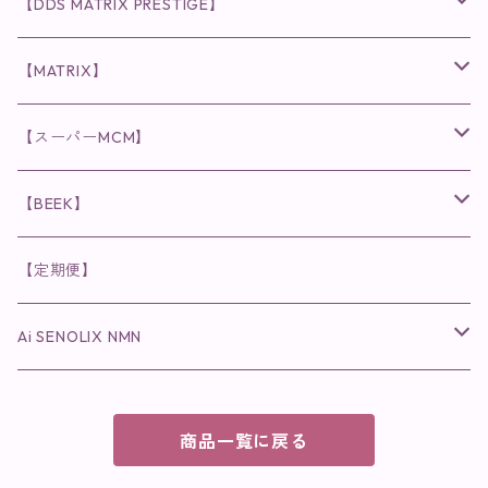
◉ナチュリスティーアクレス
◉V3 VSPIC C Line
ラッシュアディクト
【DDS MATRIX PRESTIGE】
ヘア・ボディケア関連
ディフェンサー
クレンジング・洗顔
クレンジング
クレンジング・洗顔
まつ毛用美容液
◉インナーケア
◉スピケアシリーズ
リップアディクト
スキンケアシリーズ
【MATRIX】
日焼け止め
パウダー
化粧水・乳液
洗顔
化粧水
眉毛用美容液
食品
唇用美容液
◉cocochia
◉V.O.Sシリーズ
ヘアアディクト
美容液
スキンケアシリーズ
【スーパーMCM】
美容液・美容クリーム
チーク
美容液・美容クリーム
化粧水
乳液
まつ毛プロテクター
粒タイプ
ヘナカラー
クレンジング・洗顔
◉美顔器
◉メンズシリーズ
美容液
インナーケア
【BEEK】
パック・マスク
アイメイク
日焼け止め
美容液・美容ジェル
美容クリーム
ボリュームマスカラ
パウダータイプ
ヘアファンデーション
化粧水
クレンジング・洗顔
◉スペシャルケア
◉MESシリーズ
洗顔
インナーケア
【定期便】
保湿ジェル・クリーム
リップカラー
保湿ジェル・クリーム
美容液
ロングマスカラ
ドリンクタイプ
液体洗剤
美容液
化粧水
◉肌悩み
Ai SENOLIX NMN
ラディール
メイク小物
リップ
マスク・パック
アイライナー
消臭・除菌スプレー
パック・マスク(パッチ)
美容液
紫外線トラブル
ヘアケア
美顔器
美顔器
インナーケア
商品一覧に戻る
歯磨きジェル
保湿クリーム
ファンデーション
エイジングトラブル