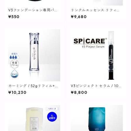
V3ファンデーション専用パフ
リンクルエッセンス リフィル
【SPICARE】
(つけ替え用) / 32mL【美容
¥550
¥9,680
液】
カーミング / 52gリフィル+専
V3ピンジェクト セラム / 10m
用ボトル【保湿クリーム】
l【SPICARE】
¥10,230
¥8,800