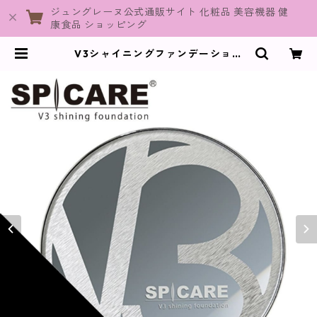
ジュングレーヌ公式通販サイト 化粧品 美容機器 健
康食品 ショッピング
V3シャイニングファンデーション
(レフィル)【SPICARE】 | JuneGr
aine